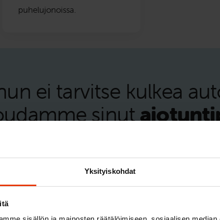
puhelujonoissa.
nun ei tarvitse kulkea au
oudamme sinut
ajotunti
ä se autokoulu sijaitsee? No autossa tietenkin! Sin
koululle (kuten joskus ennen muinoin oli tapan
Yksityiskohdat
llesi ajotuntipysäkkejä, jonne opettaja ajelee ja j
ustavasti ja mukavasti. Ajotuntipysäkit mahdollis
itä
astusten sujuvan yhteensovittamisen. Muut kurssil
mme sisällön ja mainosten räätälöimiseen, sosiaalisen median