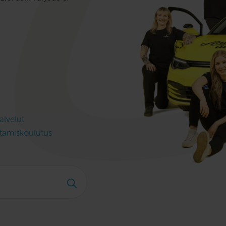
lvelut
stamiskoulutus