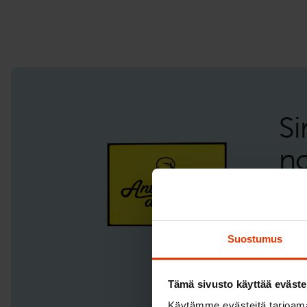
Si
n
Miss
auto
Suostumus
lähe
– jo
Tämä sivusto käyttää eväste
harr
Käytämme evästeitä tarjoama