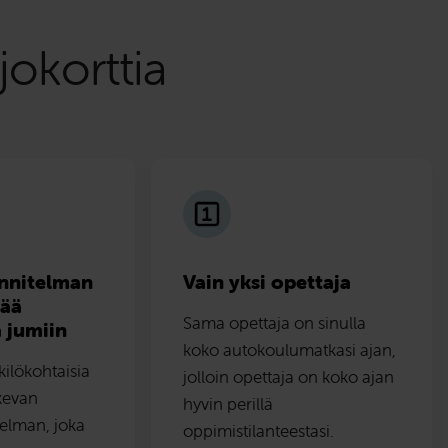
okorttia
unnitelman
Vain yksi opettaja
jää
Sama opettaja on sinulla
 jumiin
koko autokoulumatkasi ajan,
ilökohtaisia
jolloin opettaja on koko ajan
ukevan
hyvin perillä
telman, joka
oppimistilanteestasi.