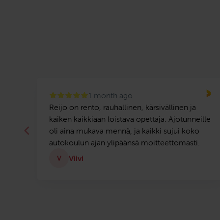
1 month ago
ooth
Reijo on rento, rauhallinen, kärsivällinen ja
rst
kaiken kaikkiaan loistava opettaja. Ajotunneille
oli aina mukava mennä, ja kaikki sujui koko
autokoulun ajan ylipäänsä moitteettomasti.
Viivi
V
Page
1
of