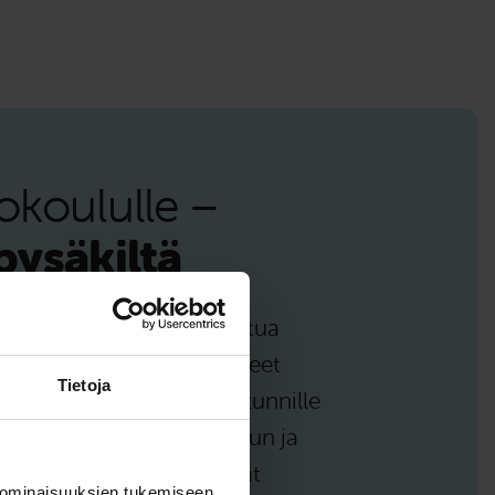
tokoululle –
pysäkiltä
un ei siis tarvitse vaivautua
a), vaan olemme perustaneet
Tietoja
oilta hyppäät suoraan ajotunnille
tavat autokoulun, opiskelun ja
la tarvittavat asiat hoidat
 ominaisuuksien tukemiseen