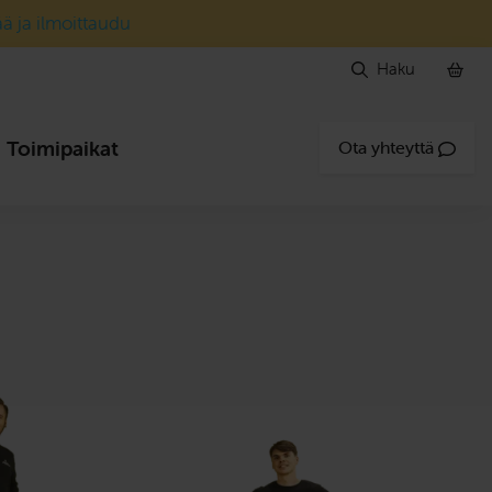
ää ja ilmoittaudu
Haku
Toimipaikat
Ota yhteyttä