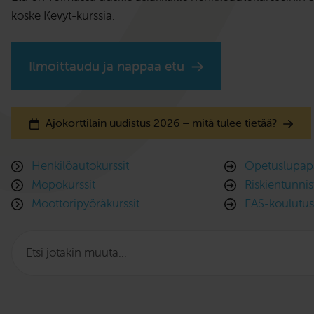
koske Kevyt-kurssia.
Ilmoittaudu ja nappaa etu
Ajokorttilain uudistus 2026 – mitä tulee tietää?
Henkilöautokurssit
Opetuslupapa
Mopokurssit
Riskientunni
Moottoripyöräkurssit
EAS-koulutus
Etsi
jotakin
muuta…: