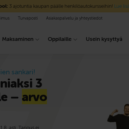
ool:
3 ajotuntia kaupan päälle henkilöautokursseihin!
Lue lis
pimus
Turvaposti
Asiakaspalvelu ja yhteystiedot
Maksaminen
Oppilaille
Usein kysyttyä
ien sankari!
niaksi 3
le –
arvo
.8. asti. Tarjous ei