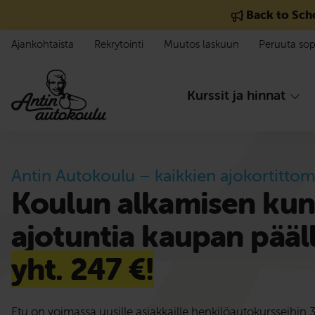
Siirry sisältöön
Back to Sch
Ajankohtaista
Rekrytointi
Muutos laskuun
Peruuta so
Kurssit ja hinnat
Antin Autokoulu – kaikkien ajokortittom
Koulun alkamisen kun
ajotuntia kaupan pääl
yht. 247 €!
Etu on voimassa uusille asiakkaille henkilöautokursseihin 31