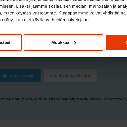
ssä. Eipä voisi olla kätevämpää!
iseen. Lisäksi jaamme sosiaalisen median, mainosalan ja analy
, miten käytät sivustoamme. Kumppanimme voivat yhdistää näitä t
umatta valitsemastasi pysäkistä, voit halutessasi sopia opetta
n kerätty, kun olet käyttänyt heidän palvelujaan.
llisemman lähtöpisteen. Opettajamme huolehtivat muutenkin a
yä taitotasoosi nähden liian vilkkaaseen liikenteeseen.
ästeet
Muokkaa
i sinua lähin pysäkki
nkilöautokurssit
Opetuslupapalvelut
emme ajotuntipysäkeiltä vain henkilöautokursseilla. Mopo- ja moottoripyö