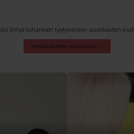
ko liittyä tuhansien tyytyväisten asiakkaiden jo
Ilmoittaudu Antin Autokouluun