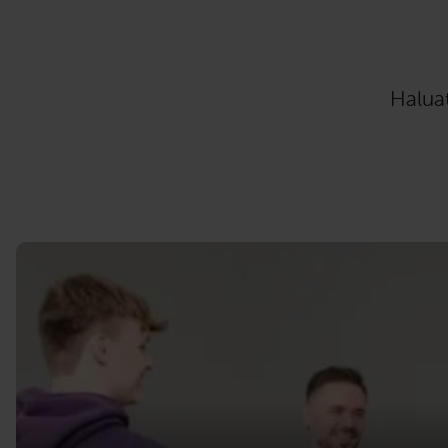
20
Haluat