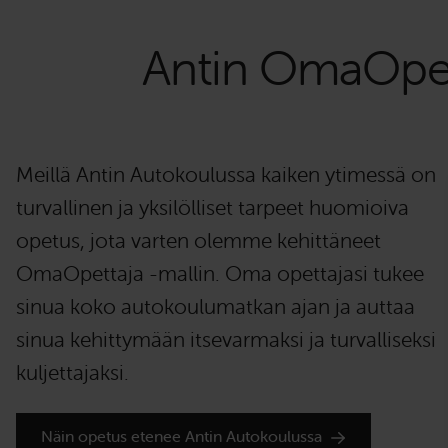
Antin OmaOpett
Meillä Antin Autokoulussa kaiken ytimessä on
turvallinen ja yksilölliset tarpeet huomioiva
opetus, jota varten olemme kehittäneet
OmaOpettaja -mallin. Oma opettajasi tukee
sinua koko autokoulumatkan ajan ja auttaa
sinua kehittymään itsevarmaksi ja turvalliseksi
kuljettajaksi.
Näin opetus etenee Antin Autokoulussa