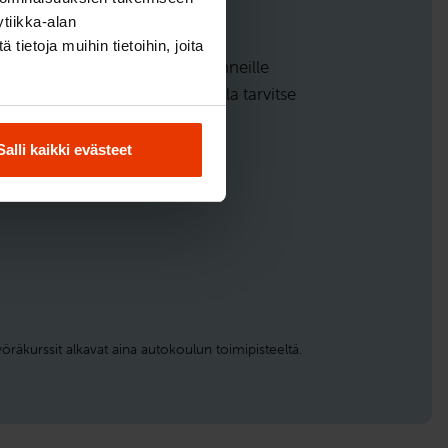
tiikka-alan
ietoja muihin tietoihin, joita
jan kanssa ensimmäisille ajotunneille
ina, että sinun ei ajotunneilla tarvitse
Salli kaikki evästeet
räkurssit alkavat aina autokoulun toimipisteeltä.