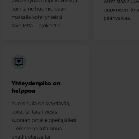
jossa käydään läpi toiveesi ja
varmistaa suju
kuinka ne huomioidaan
oppimisen ilma
matkalla kohti yhteistä
päänvaivaa.
tavoitetta – ajokorttia.
Yhteydenpito on
helppoa
Kun sinulla on kysyttävää,
soitat tai laitat viestiä
suoraan omalle opettajallesi
– emme roikota sinua
chattiboteissa tai