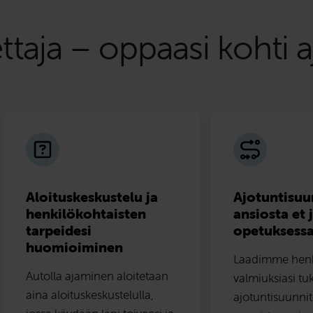
aja – oppaasi kohti aj
Aloituskeskustelu ja
Ajotuntisu
henkilökohtaisten
ansiosta et 
tarpeidesi
opetuksessa
huomioiminen
Laadimme henk
Autolla ajaminen aloitetaan
valmiuksiasi t
aina aloituskeskustelulla,
ajotuntisuunni