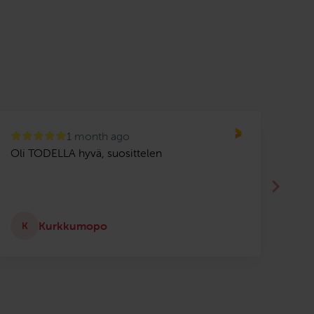
1 month ago
Oli TODELLA hyvä, suosittelen
Olen
suo
asia
ajot
Kurkkumopo
K
E