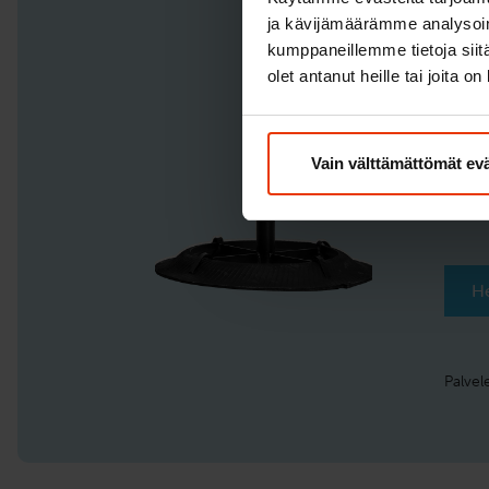
neti
ja kävijämäärämme analysoim
kumppaneillemme tietoja siitä
Riipp
olet antanut heille tai joita o
rauha
siirt
Vain välttämättömät ev
Ets
He
Palvel