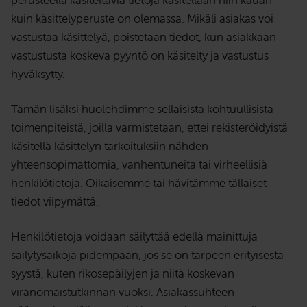
perusteella käsiteltäviä tietoja käsitellään niin kauan
kuin käsittelyperuste on olemassa. Mikäli asiakas voi
vastustaa käsittelyä, poistetaan tiedot, kun asiakkaan
vastustusta koskeva pyyntö on käsitelty ja vastustus
hyväksytty.
Tämän lisäksi huolehdimme sellaisista kohtuullisista
toimenpiteistä, joilla varmistetaan, ettei rekisteröidyistä
käsitellä käsittelyn tarkoituksiin nähden
yhteensopimattomia, vanhentuneita tai virheellisiä
henkilötietoja. Oikaisemme tai hävitämme tällaiset
tiedot viipymättä.
Henkilötietoja voidaan säilyttää edellä mainittuja
säilytysaikoja pidempään, jos se on tarpeen erityisestä
syystä, kuten rikosepäilyjen ja niitä koskevan
viranomaistutkinnan vuoksi. Asiakassuhteen