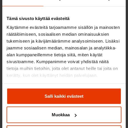
yhteydessä, mutta lisäksi myös viranomaisilta,
luottotietoyhtiöiltä, yhteystietopalvelujen tarjoajilta ja
Tämä sivusto käyttää evästeitä
muilta vastaavilta luotettavilta tahoilta.
Käytämme evästeitä tarjoamamme sisällön ja mainosten
räätälöimiseen, sosiaalisen median ominaisuuksien
Lisäksi henkilötietoja voidaan kerätä ja päivittää tässä
tukemiseen ja kävijämäärämme analysoimiseen. Lisäksi
tietosuojaselosteessa kuvattuja käyttötarkoituksia varten
jaamme sosiaalisen median, mainosalan ja analytiikka-
myös julkisesti saatavilla olevista lähteistä ja
alan kumppaneillemme tietoja siitä, miten käytät
viranomaisilta tai muilta kolmansilta osapuolilta
sivustoamme. Kumppanimme voivat yhdistää näitä
saatujen tietojen perusteella sovellettavan
tietoja muihin tietoihin, joita olet antanut heille tai joita on
lainsäädännön rajoissa.
kerätty, kun olet käyttänyt heidän palvelujaan.
Henkilötietojen siirrot, luovutukset
ja vastaanottajat
Salli kaikki evästeet
Hyödynnämme henkilötietojen käsittelyssä lukuumme
Muokkaa
toimivia alihankkijoita. Olemme ulkoistaneet IT-
hallinnan ulkopuoliselle palveluntarjoajalle, jonka