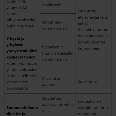
kuten nimi,
markkinointi
yhteystiedot
Oikeutettu
kuten
etumme käsitellä
sähköpostiosoite,
Uutiskirjeen
tietoja
puhelinnumero
toimittaminen
liiketoimintamme
harjoittamiseen ja
Yritystä ja
palveluidemme
yrityksen
Oppaiden ja
tarjoamiseen
yhteyshenkilöitä
muun materiaalin
koskevat tiedot
toimittaminen
kuten y-tunnus ja
yhteyshenkilöiden
nimet, tittelit sekä
Kilpailut ja
Suostumus
yhteystiedot,
arvonnat
www-osoite
Noudattaa
Lakisääteinen
asiakkaan toivetta
Suoramarkkinoin
velvollisuutemme
olla
tikiellot ja -
noudattaa