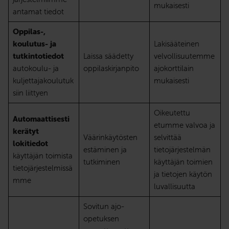
mukaisesti
antamat tiedot
Oppilas-,
koulutus- ja
Lakisääteinen
tutkintotiedot
Laissa säädetty
velvollisuutemme
autokoulu- ja
oppilaskirjanpito
ajokorttilain
kuljettajakoulutuk
mukaisesti
siin liittyen
Oikeutettu
Automaattisesti
etumme valvoa ja
kerätyt
Väärinkäytösten
selvittää
lokitiedot
estäminen ja
tietojärjestelmän
käyttäjän toimista
tutkiminen
käyttäjän toimien
tietojärjestelmissä
ja tietojen käytön
mme
luvallisuutta
Sovitun ajo-
opetuksen