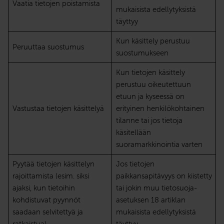
Vaatia tietojen poistamista
mukaisista edellytyksistä
täyttyy
Kun käsittely perustuu
Peruuttaa suostumus
suostumukseen
Kun tietojen käsittely
perustuu oikeutettuun
etuun ja kyseessä on
Vastustaa tietojen käsittelyä
erityinen henkilökohtainen
tilanne tai jos tietoja
käsitellään
suoramarkkinointia varten
Pyytää tietojen käsittelyn
Jos tietojen
rajoittamista (esim. siksi
paikkansapitävyys on kiistetty
ajaksi, kun tietoihin
tai jokin muu tietosuoja-
kohdistuvat pyynnöt
asetuksen 18 artiklan
saadaan selvitettyä ja
mukaisista edellytyksistä
ratkaistua)
täyttyy