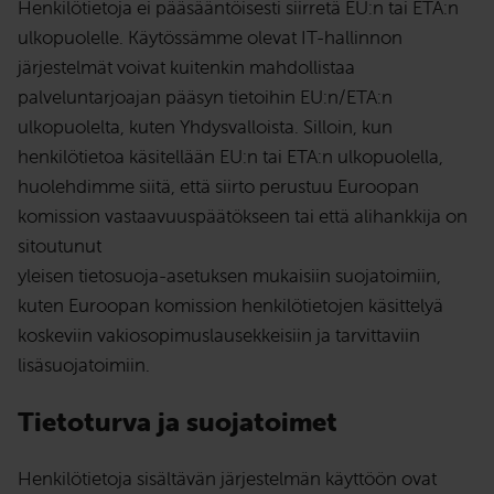
Henkilötietoja ei pääsääntöisesti siirretä EU:n tai ETA:n
ulkopuolelle. Käytössämme olevat IT-hallinnon
järjestelmät voivat kuitenkin mahdollistaa
palveluntarjoajan pääsyn tietoihin EU:n/ETA:n
ulkopuolelta, kuten Yhdysvalloista. Silloin, kun
henkilötietoa käsitellään EU:n tai ETA:n ulkopuolella,
huolehdimme siitä, että siirto perustuu Euroopan
komission vastaavuuspäätökseen tai että alihankkija on
sitoutunut
yleisen tietosuoja-asetuksen mukaisiin suojatoimiin,
kuten Euroopan komission henkilötietojen käsittelyä
koskeviin vakiosopimuslausekkeisiin ja tarvittaviin
lisäsuojatoimiin.
Tietoturva ja suojatoimet
Henkilötietoja sisältävän järjestelmän käyttöön ovat