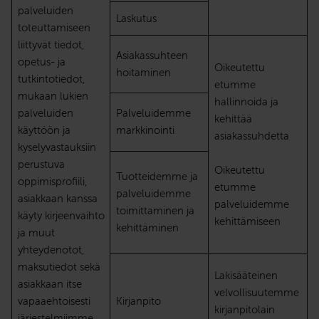
palveluiden
Laskutus
toteuttamiseen
liittyvät tiedot,
Asiakassuhteen
opetus- ja
Oikeutettu
hoitaminen
tutkintotiedot,
etumme
mukaan lukien
hallinnoida ja
palveluiden
Palveluidemme
kehittää
käyttöön ja
markkinointi
asiakassuhdetta
kyselyvastauksiin
perustuva
Oikeutettu
Tuotteidemme ja
oppimisprofiili,
etumme
palveluidemme
asiakkaan kanssa
palveluidemme
toimittaminen ja
käyty kirjeenvaihto
kehittämiseen
kehittäminen
ja muut
yhteydenotot,
maksutiedot sekä
Lakisääteinen
asiakkaan itse
velvollisuutemme
vapaaehtoisesti
Kirjanpito
kirjanpitolain
järjestelmiimme