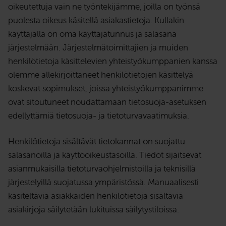
oikeutettuja vain ne työntekijämme, joilla on työnsä
puolesta oikeus käsitellä asiakastietoja. Kullakin
käyttäjällä on oma käyttäjätunnus ja salasana
järjestelmään. Järjestelmätoimittajien ja muiden
henkilötietoja käsittelevien yhteistyökumppanien kanssa
olemme allekirjoittaneet henkilötietojen käsittelyä
koskevat sopimukset, joissa yhteistyökumppanimme
ovat sitoutuneet noudattamaan tietosuoja-asetuksen
edellyttämiä tietosuoja- ja tietoturvavaatimuksia.
Henkilötietoja sisältävät tietokannat on suojattu
salasanoilla ja käyttöoikeustasoilla. Tiedot sijaitsevat
asianmukaisilla tietoturvaohjelmistoilla ja teknisillä
järjestelyillä suojatussa ympäristössä. Manuaalisesti
käsiteltäviä asiakkaiden henkilötietoja sisältäviä
asiakirjoja säilytetään lukituissa säilytystiloissa.