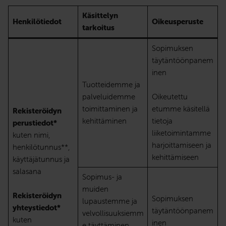
Käsittelyn
Henkilötiedot
Oikeusperuste
tarkoitus
Sopimuksen
täytäntöönpanem
inen
Tuotteidemme ja
palveluidemme
Oikeutettu
toimittaminen ja
etumme käsitellä
Rekisteröidyn
kehittäminen
tietoja
perustiedot*
liiketoimintamme
kuten nimi,
harjoittamiseen ja
henkilötunnus**,
kehittämiseen
käyttäjätunnus ja
salasana
Sopimus- ja
muiden
Rekisteröidyn
Sopimuksen
lupaustemme ja
yhteystiedot*
täytäntöönpanem
velvollisuuksiemm
kuten
inen
e täyttäminen