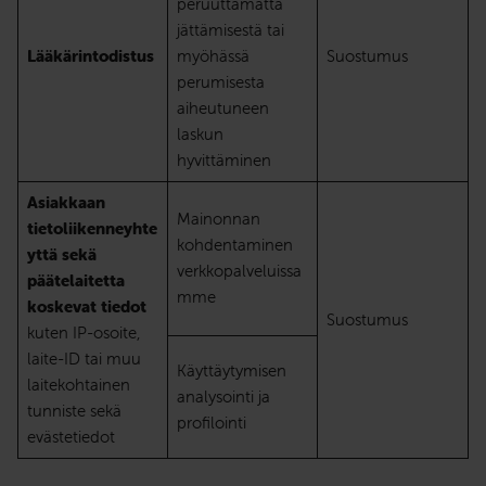
peruuttamatta
jättämisestä tai
Lääkärintodistus
myöhässä
Suostumus
perumisesta
aiheutuneen
laskun
hyvittäminen
Asiakkaan
Mainonnan
tietoliikenneyhte
kohdentaminen
yttä sekä
verkkopalveluissa
päätelaitetta
mme
koskevat tiedot
Suostumus
kuten IP-osoite,
laite-ID tai muu
Käyttäytymisen
laitekohtainen
analysointi ja
tunniste sekä
profilointi
evästetiedot