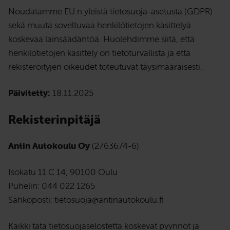
Noudatamme EU:n yleistä tietosuoja-asetusta (GDPR)
sekä muuta soveltuvaa henkilötietojen käsittelyä
koskevaa lainsäädäntöä. Huolehdimme siitä, että
henkilötietojen käsittely on tietoturvallista ja että
rekisteröityjen oikeudet toteutuvat täysimääräisesti.
Päivitetty:
18.11.2025
Rekisterinpitäjä
Antin Autokoulu Oy
(2763674-6)
Isokatu 11 C 14, 90100 Oulu
Puhelin: 044 022 1265
Sähköposti: tietosuoja@antinautokoulu.fi
Kaikki tätä tietosuojaselostetta koskevat pyynnöt ja