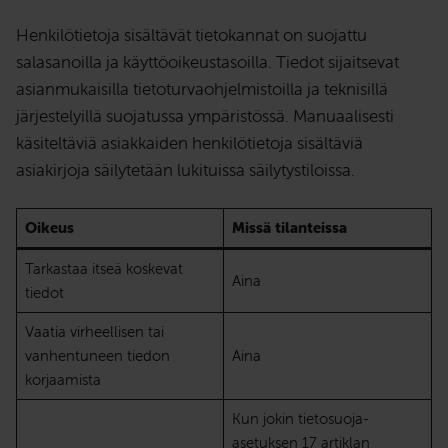
Henkilötietoja sisältävät tietokannat on suojattu
salasanoilla ja käyttöoikeustasoilla. Tiedot sijaitsevat
asianmukaisilla tietoturvaohjelmistoilla ja teknisillä
järjestelyillä suojatussa ympäristössä. Manuaalisesti
käsiteltäviä asiakkaiden henkilötietoja sisältäviä
asiakirjoja säilytetään lukituissa säilytystiloissa.
Oikeus
Missä tilanteissa
Tarkastaa itseä koskevat
Aina
tiedot
Vaatia virheellisen tai
vanhentuneen tiedon
Aina
korjaamista
Kun jokin tietosuoja-
asetuksen 17 artiklan