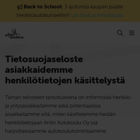
Siirry sisältöön
Back to School:
3 ajotuntia kaupan päälle
henkilöautokursseihin!
Lue lisää ja ilmoittaudu
Tietosuojaseloste
asiakkaidemme
henkilötietojen käsittelystä
Tämän selosteen tarkoituksena on informoida henkilö-
ja yritysasiakkaitamme sekä potentiaalisia
asiakkaitamme siitä, miten käsittelemme heidän
henkilötietojaan Antin Autokoulu Oy:ssä
harjoittaessamme autokoulutoimintaamme.