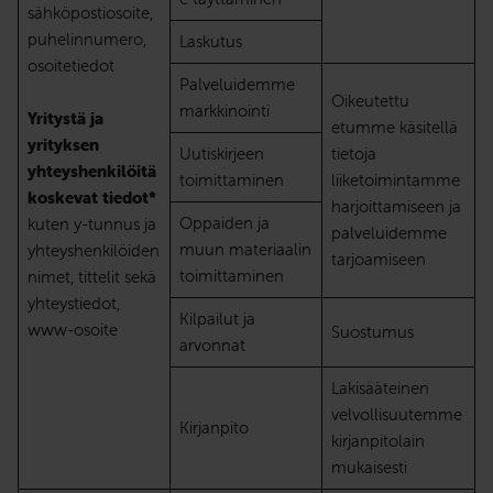
sähköpostiosoite,
puhelinnumero,
Laskutus
osoitetiedot
Palveluidemme
Oikeutettu
markkinointi
Yritystä ja
etumme käsitellä
yrityksen
Uutiskirjeen
tietoja
yhteyshenkilöitä
toimittaminen
liiketoimintamme
koskevat tiedot*
harjoittamiseen ja
Oppaiden ja
kuten y-tunnus ja
palveluidemme
muun materiaalin
yhteyshenkilöiden
tarjoamiseen
toimittaminen
nimet, tittelit sekä
yhteystiedot,
Kilpailut ja
www-osoite
Suostumus
arvonnat
Lakisääteinen
velvollisuutemme
Kirjanpito
kirjanpitolain
mukaisesti