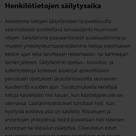
Henkilötietojen säilytysaika
Arvioimme tietojen säilyttämisen tarpeellisuutta
säännöllisesti sovellettava lainsäädäntö huomioon
ottaen. Säilytämme pääsääntöisesti asiakkaidemme ja
muiden yhteistyökumppaneidemme tietoja sopimuksen
keston ajan sekä tarvittavan reklamaatio- tai kanneajan
tämän jälkeen. Säilytämme opetus-, koulutus- ja
tutkintotietoja koskevat asiakirjat ajokorttilakiin
perustuen opetuksen järjestämisvuotta seuraavan
kuuden (6) vuoden ajan. Suostumuksella kerättyjä
tietoja käsitellään niin kauan, kun käsittelyperuste on
olemassa. Lääkärintodistukset tuhotaan heti, kun
hyvitystä koskeva asia on käsitelty. Kilpailujen ja
arvontojen yhteydessä tiedot poistetaan heti kyseisen
arvonnan tai kilpailun päätyttyä. Oikeutetun edun