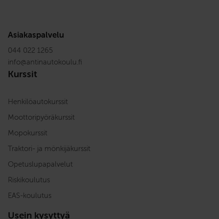
Asiakaspalvelu
044 022 1265
info
@
antinautokoulu.fi
Kurssit
Henkilöautokurssit
Moottoripyöräkurssit
Mopokurssit
Traktori- ja mönkijäkurssit
Opetuslupapalvelut
Riskikoulutus
EAS-koulutus
Usein kysyttyä