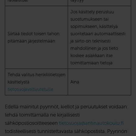
Jos käsittely perustuu
suostumukseen tai
sopimukseen, käsittelyä
Siirtää tiedot toisen tahon
suoritetaan automaattisesti
pitämään järjestelmään
ja siirto on teknisesti
mahdollinen ja jos tieto
koskee asiakkaan itse
toimittamiaan tietoja
Tehdä valitus henkilötietojen
käsittelystä
Aina
tietosuojavaltuutetulle
Edellä mainitut pyynnöt, kiellot ja peruutukset voidaan
tehdä toimittamalla ne kirjallisesti
sähköpostiosoitteeseen
tietosuoja@antinautokoulu.fi
todisteellisesti tunnistettavasta sähköpostista. Pyynnön