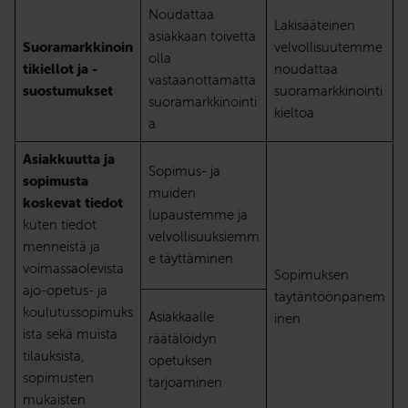
Noudattaa
Lakisääteinen
asiakkaan toivetta
Suoramarkkinoin
velvollisuutemme
olla
tikiellot ja -
noudattaa
vastaanottamatta
suostumukset
suoramarkkinointi
suoramarkkinointi
kieltoa
a
Asiakkuutta ja
Sopimus- ja
sopimusta
muiden
koskevat tiedot
lupaustemme ja
kuten tiedot
velvollisuuksiemm
menneistä ja
e täyttäminen
voimassaolevista
Sopimuksen
ajo-opetus- ja
täytäntöönpanem
koulutussopimuks
Asiakkaalle
inen
ista sekä muista
räätälöidyn
tilauksista,
opetuksen
sopimusten
tarjoaminen
mukaisten