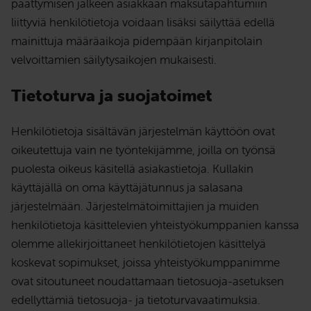
päättymisen jälkeen asiakkaan maksutapahtumiin
liittyviä henkilötietoja voidaan lisäksi säilyttää edellä
mainittuja määräaikoja pidempään kirjanpitolain
velvoittamien säilytysaikojen mukaisesti.
Tietoturva ja suojatoimet
Henkilötietoja sisältävän järjestelmän käyttöön ovat
oikeutettuja vain ne työntekijämme, joilla on työnsä
puolesta oikeus käsitellä asiakastietoja. Kullakin
käyttäjällä on oma käyttäjätunnus ja salasana
järjestelmään. Järjestelmätoimittajien ja muiden
henkilötietoja käsittelevien yhteistyökumppanien kanssa
olemme allekirjoittaneet henkilötietojen käsittelyä
koskevat sopimukset, joissa yhteistyökumppanimme
ovat sitoutuneet noudattamaan tietosuoja-asetuksen
edellyttämiä tietosuoja- ja tietoturvavaatimuksia.