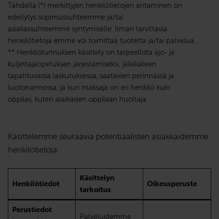
Tähdellä (*) merkittyjen henkilötietojen antaminen on
edellytys sopimussuhteemme ja/tai
asiakassuhteemme syntymiselle. Ilman tarvittavia
henkilötietoja emme voi toimittaa tuotetta ja/tai palvelua.
** Henkilötunnuksen käsittely on tarpeellista ajo- ja
kuljettajaopetuksen järjestämiseksi, jälkikäteen
tapahtuvassa laskutuksessa, saatavien perinnässä ja
luotonannossa, ja kun maksaja on eri henkilö kuin
oppilas, kuten alaikäisen oppilaan huoltaja.
Käsittelemme seuraavia potentiaalisten asiakkaidemme
henkilötietoja:
Käsittelyn
Henkilötiedot
Oikeusperuste
tarkoitus
Perustiedot
Palveluidemme