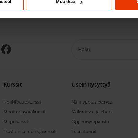
ästeet
Muokkaa
v-kantamuutoksesta
Haku:
Kurssit
Usein kysyttyä
Henkilöautokurssit
Näin opetus etenee
Moottoripyöräkurssit
Maksutavat ja ehdot
Mopokurssit
Oppimisympäristö
Traktori- ja mönkijäkurssit
Teoriatunnit