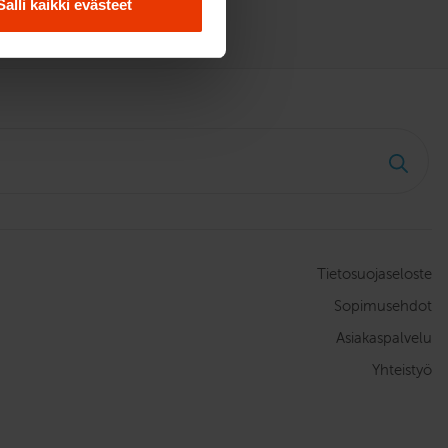
Salli kaikki evästeet
Tietosuojaseloste
Sopimusehdot
Asiakaspalvelu
Yhteistyö