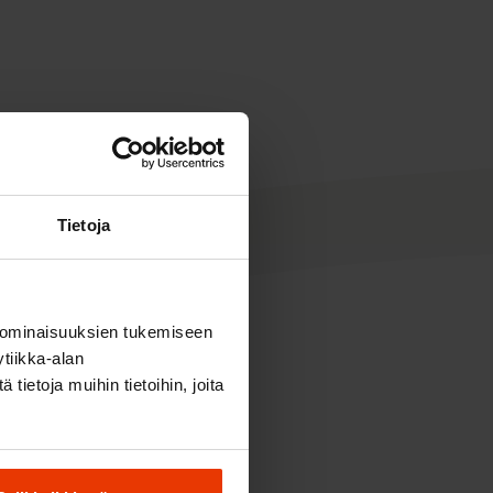
Tietoja
 ominaisuuksien tukemiseen
tiikka-alan
ietoja muihin tietoihin, joita
yhmät