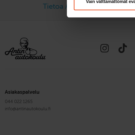
Vain välttämättömät ev
Tietoa Antin Autokoulun al
Asiakaspalvelu
044 022 1265
info
@
antinautokoulu.fi