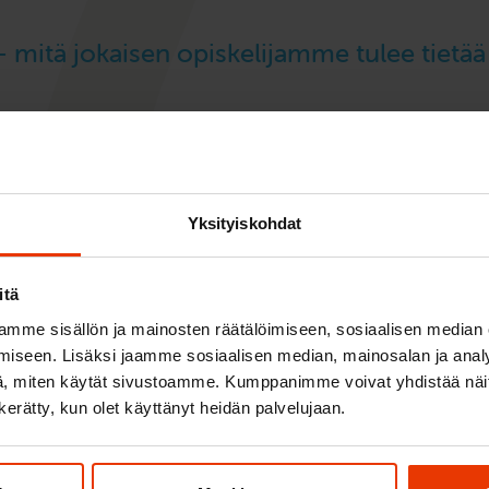
– mitä jokaisen opiskelijamme tulee tietää
Yksityiskohdat
taulut jouluna ja vuodenvaihteessa
itä
mme sisällön ja mainosten räätälöimiseen, sosiaalisen median
 2 kk korotonta maksuaikaa!
iseen. Lisäksi jaamme sosiaalisen median, mainosalan ja analy
, miten käytät sivustoamme. Kumppanimme voivat yhdistää näitä t
n kerätty, kun olet käyttänyt heidän palvelujaan.
CSRD-hanketta – nyt mukana myös sidosr