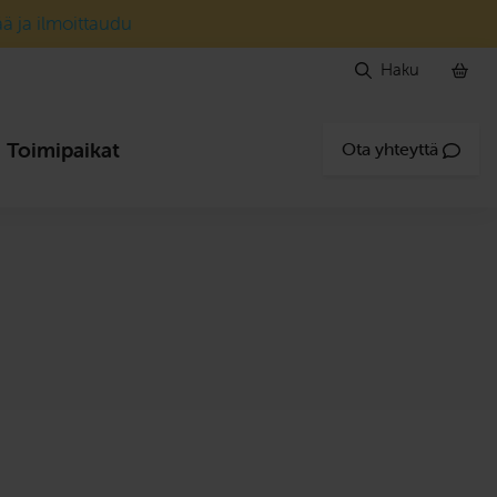
ää ja ilmoittaudu
Haku
Toimipaikat
Ota yhteyttä