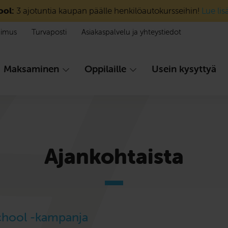
ool:
3 ajotuntia kaupan päälle henkilöautokursseihin!
Lue lis
pimus
Turvaposti
Asiakaspalvelu ja yhteystiedot
Maksaminen
Oppilaille
Usein kysyttyä
Ajankohtaista
chool -kampanja