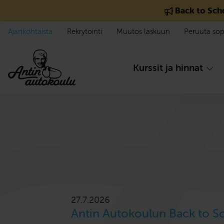
Siirry sisältöön
Back to Sch
Ajankohtaista
Rekrytointi
Muutos laskuun
Peruuta so
Kurssit ja hinnat
27.7.2026
Antin Autokoulun Back to S