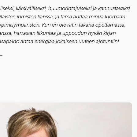
lliseksi, kärsivälliseksi, huumorintajuiseksi ja kannustavaksi.
ilaisten ihmisten kanssa, ja tämä auttaa minua luomaan
oppimisympäristön. Kun en ole ratin takana opettamassa,
anssa, harrastan liikuntaa ja uppoudun hyvän kirjan
asapaino antaa energiaa jokaiseen uuteen ajotuntiin!
!”