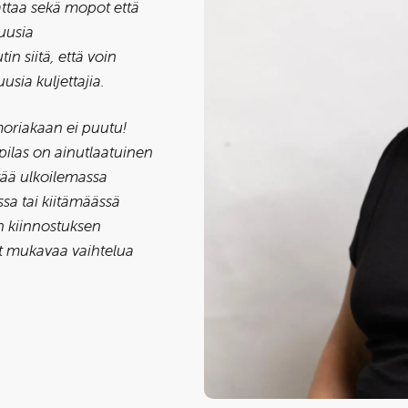
attaa sekä mopot että
uusia
n siitä, että voin
usia kuljettajia.
umoriakaan ei puutu!
pilas on ainutlaatuinen
ytää ulkoilemassa
ssa tai kiitämäässä
n kiinnostuksen
at mukavaa vaihtelua