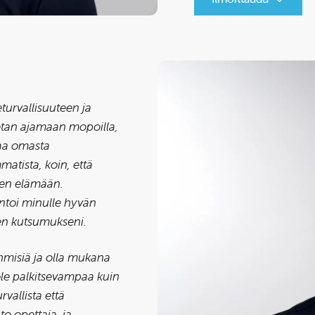
turvallisuuteen ja
tan ajamaan mopoilla,
uaa omasta
matista, koin, että
sten elämään.
antoi minulle hyvän
en kutsumukseni.
ihmisiä ja olla mukana
ole palkitsevampaa kuin
vallista että
to opettaja, ja