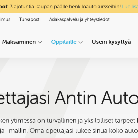
ool:
3 ajotuntia kaupan päälle henkilöautokursseihin!
Lue lis
pimus
Turvaposti
Asiakaspalvelu ja yhteystiedot
Maksaminen
Oppilaille
Usein kysyttyä
ajasi Antin Aut
en ytimessä on turvallinen ja yksilölliset tarpee
-mallin. Oma opettajasi tukee sinua koko auto