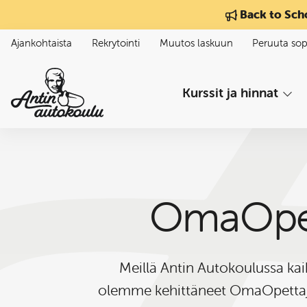
Siirry sisältöön
Back to Sch
Ajankohtaista
Rekrytointi
Muutos laskuun
Peruuta so
Kurssit ja hinnat
OmaOpett
Meillä Antin Autokoulussa kaik
olemme kehittäneet OmaOpettaja 