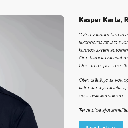
Kasper Karta,
”Olen valinnut tämän am
liikennekasvatusta suo
kiinnostukseni autoihin
Oppilaani kuvailevat m
Opetan mopo-, moottori
Olen täällä, jotta voit 
valppaana jokaisella aj
oppimiskokemuksen.
Tervetuloa ajotunneille
Ilmoittaudu