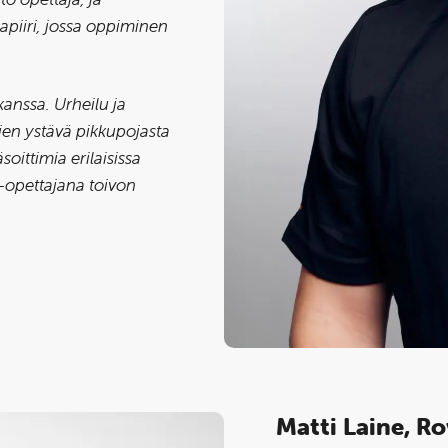
mapiiri, jossa oppiminen
kanssa. Urheilu ja
ien ystävä pikkupojasta
oittimia erilaisissa
-opettajana toivon
Matti Laine, R