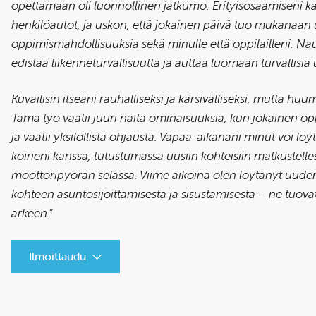
opettamaan oli luonnollinen jatkumo. Erityisosaamiseni k
henkilöautot, ja uskon, että jokainen päivä tuo mukanaan 
oppimismahdollisuuksia sekä minulle että oppilailleni. Nauti
edistää liikenneturvallisuutta ja auttaa luomaan turvallisia u
Kuvailisin itseäni rauhalliseksi ja kärsivälliseksi, mutta hu
Tämä työ vaatii juuri näitä ominaisuuksia, kun jokainen op
ja vaatii yksilöllistä ohjausta. Vapaa-aikanani minut voi lö
koirieni kanssa, tutustumassa uusiin kohteisiin matkustelle
moottoripyörän selässä. Viime aikoina olen löytänyt uude
kohteen asuntosijoittamisesta ja sisustamisesta – ne tuov
arkeen.”
Ilmoittaudu