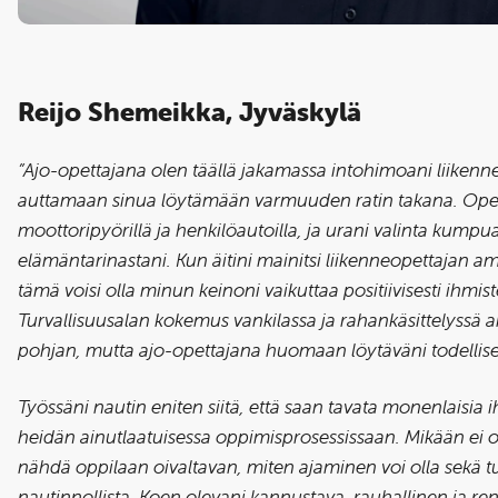
Reijo Shemeikka, Jyväskylä
”Ajo-opettajana olen täällä jakamassa intohimoani liikenne
auttamaan sinua löytämään varmuuden ratin takana. Ope
moottoripyörillä ja henkilöautoilla, ja urani valinta kump
elämäntarinastani. Kun äitini mainitsi liikenneopettajan am
tämä voisi olla minun keinoni vaikuttaa positiivisesti ihmi
Turvallisuusalan kokemus vankilassa ja rahankäsittelyssä 
pohjan, mutta ajo-opettajana huomaan löytäväni todellis
Työssäni nautin eniten siitä, että saan tavata monenlaisia 
heidän ainutlaatuisessa oppimisprosessissaan. Mikään ei 
nähdä oppilaan oivaltavan, miten ajaminen voi olla sekä tur
nautinnollista. Koen olevani kannustava, rauhallinen ja ren