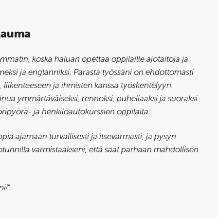
 Rauma
matin, koska haluan opettaa oppilaille ajotaitoja ja
meksi ja englanniksi. Parasta työssäni on ehdottomasti
, liikenteeseen ja ihmisten kanssa työskentelyyn.
inua ymmärtäväiseksi, rennoksi, puheliaaksi ja suoraksi.
pyörä- ja henkilöautokurssien oppilaita.
oppia ajamaan turvallisesti ja itsevarmasti, ja pysyn
otunnilla varmistaakseni, että saat parhaan mahdollisen
ni!
”