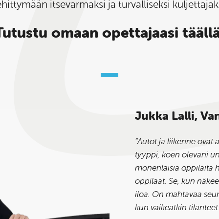
hittymään itsevarmaksi ja turvalliseksi kuljettajak
Tutustu omaan opettajaasi täällä
Jukka Lalli, Va
”Autot ja liikenne ovat
tyyppi, koen olevani u
monenlaisia oppilaita 
oppilaat. Se, kun näke
iloa. On mahtavaa seura
kun vaikeatkin tilanteet