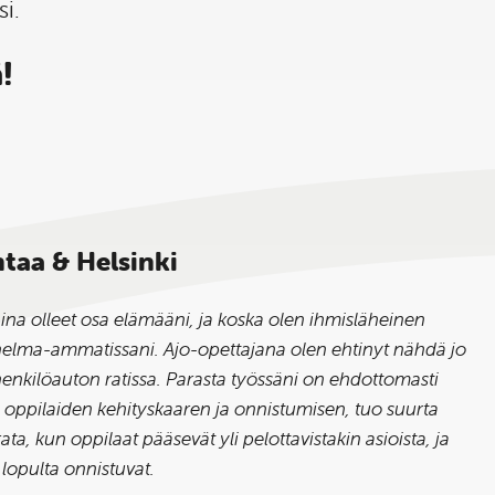
si.
!
ntaa & Helsinki
 aina olleet osa elämääni, ja koska olen ihmisläheinen
nelma-ammatissani. Ajo-opettajana olen ehtinyt nähdä jo
henkilöauton ratissa. Parasta työssäni on ehdottomasti
e oppilaiden kehityskaaren ja onnistumisen, tuo suurta
ta, kun oppilaat pääsevät yli pelottavistakin asioista, ja
 lopulta onnistuvat.