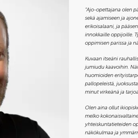
”Ajo-opettajana olen p
sekä ajamiseen ja ajone
erikoisalaani, ja pääse
innokkaille oppijoille. 
oppimisen parissa ja nä
Kuvaan itseäni rauhallis
jumiudu kaavoihin. Näin 
huomioiden erityistarpee
pallopeleistä, juoksusta
minut virkeänä ja tarjo
Olen aina ollut ikiopis
melko kokonaisvaltain
yhteiskuntatieteiden op
näkökulmaa ja ymmärry