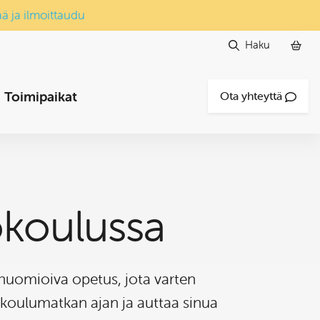
ää ja ilmoittaudu
Haku
Toimipaikat
Ota yhteyttä
okoulussa
t huomioiva opetus, jota varten
koulumatkan ajan ja auttaa sinua