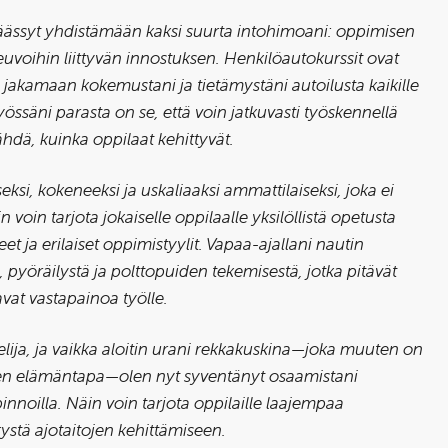
äässyt yhdistämään kaksi suurta intohimoani: oppimisen
uvoihin liittyvän innostuksen. Henkilöautokurssit ovat
n jakamaan kokemustani ja tietämystäni autoilusta kaikille
Työssäni parasta on se, että voin jatkuvasti työskennellä
hdä, kuinka oppilaat kehittyvät.
eksi, kokeneeksi ja uskaliaaksi ammattilaiseksi, joka ei
voin tarjota jokaiselle oppilaalle yksilöllistä opetusta
t ja erilaiset oppimistyylit. Vapaa-ajallani nautin
, pyöräilystä ja polttopuiden tekemisestä, jotka pitävät
avat vastapainoa työlle.
kelija, ja vaikka aloitin urani rekkakuskina—joka muuten on
en elämäntapa—olen nyt syventänyt osaamistani
innoilla. Näin voin tarjota oppilaille laajempaa
stä ajotaitojen kehittämiseen.