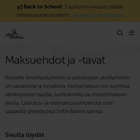
Siirry sisältöön
Back to School:
3 ajotuntia kaupan päälle
henkilöautokursseihin!
Lue lisää ja ilmoittaudu
Maksuehdot ja -tavat
Kurssille ilmoittautuminen ja autokoulun aloittaminen
on vaivatonta ja turvallista. Kurssimaksun voi suorittaa
verkkopankin kautta, luottokortilla tai mobiilimaksun
avulla. Laskutus- ja osamaksuvaihtoehdot ovat
saatavilla yhteistyössä SVEA Bankin kanssa.
Sivulta löydät