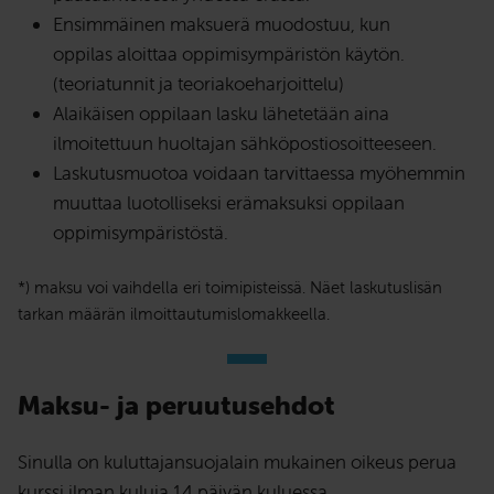
Ensimmäinen maksuerä muodostuu, kun
oppilas aloittaa oppimisympäristön käytön.
(teoriatunnit ja teoriakoeharjoittelu)
Alaikäisen oppilaan lasku lähetetään aina
ilmoitettuun huoltajan sähköpostiosoitteeseen.
Laskutusmuotoa voidaan tarvittaessa myöhemmin
muuttaa luotolliseksi erämaksuksi oppilaan
oppimisympäristöstä.
*) maksu voi vaihdella eri toimipisteissä. Näet laskutuslisän
tarkan määrän ilmoittautumislomakkeella.
Maksu- ja peruutusehdot
Sinulla on kuluttajansuojalain mukainen oikeus perua
kurssi ilman kuluja 14 päivän kuluessa