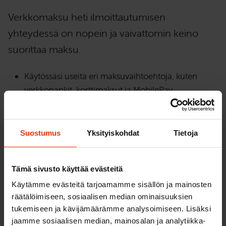
Verkkomaksu heti ilmoittautumisen
yhteydessä on nopein ja vaivattomin keino
suorittaa maksu.
Käytössäsi useita eri maksuvaihtoehtoja, kuten
verkkopankit, korttimaksut ja MobilePay.
Suostumus
Yksityiskohdat
Tietoja
Lasku 1-4 erässä (sisältää
laskutuslisän)
Tämä sivusto käyttää evästeitä
Käytämme evästeitä tarjoamamme sisällön ja mainosten
Voit maksaa autokoulun myös laskulla. Kurssin
räätälöimiseen, sosiaalisen median ominaisuuksien
kokonaishinta voidaan jakaa 1-4 erään ja saat
tukemiseen ja kävijämäärämme analysoimiseen. Lisäksi
jaamme sosiaalisen median, mainosalan ja analytiikka-
valittua haluamasi erämäärän