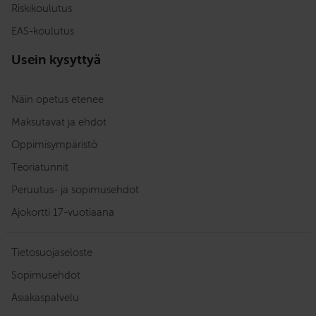
Riskikoulutus
EAS-koulutus
Usein kysyttyä
Näin opetus etenee
Maksutavat ja ehdot
Oppimisympäristö
Teoriatunnit
Peruutus- ja sopimusehdot
Ajokortti 17-vuotiaana
Tietosuojaseloste
Sopimusehdot
Asiakaspalvelu