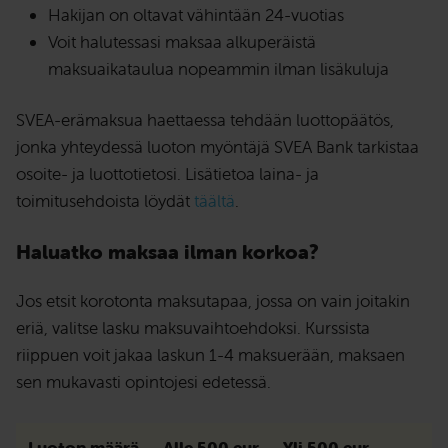
Hakijan on oltavat vähintään 24-vuotias
Voit halutessasi maksaa alkuperäistä
maksuaikataulua nopeammin ilman lisäkuluja
SVEA-erämaksua haettaessa tehdään luottopäätös,
jonka yhteydessä luoton myöntäjä SVEA Bank tarkistaa
osoite- ja luottotietosi. Lisätietoa laina- ja
toimitusehdoista löydät
täältä
.
Haluatko maksaa ilman korkoa?
Jos etsit korotonta maksutapaa, jossa on vain joitakin
eriä, valitse lasku maksuvaihtoehdoksi. Kurssista
riippuen voit jakaa laskun 1-4 maksuerään, maksaen
sen mukavasti opintojesi edetessä.
Luoton määrä
Alle 500 eur
Yli 500 eur