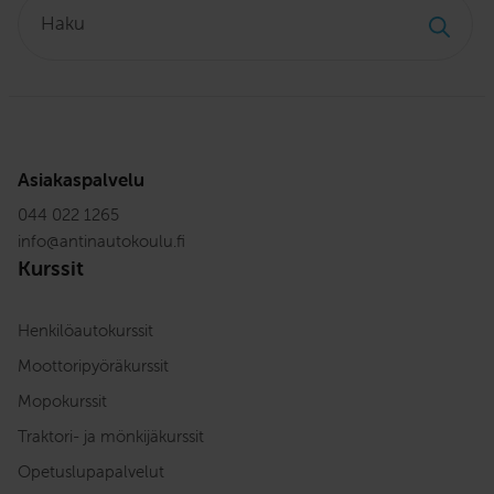
Haku:
Asiakaspalvelu
044 022 1265
info
@
antinautokoulu.fi
Kurssit
Henkilöautokurssit
Moottoripyöräkurssit
Mopokurssit
Traktori- ja mönkijäkurssit
Opetuslupapalvelut