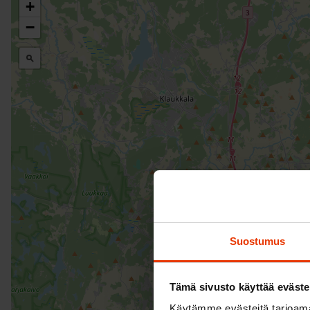
+
−
Suostumus
Tämä sivusto käyttää eväste
Käytämme evästeitä tarjoama