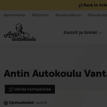
Siirry sisältöön
Back to Sch
Ajankohtaista
Rekrytointi
Muutos laskuun
Peruuta so
Kurssit ja hinnat
Antin Autokoulu Vant
Vaihda toimipaikkaa
Opetuskielet:
suomi