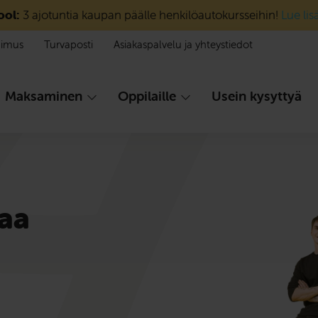
ool:
3 ajotuntia kaupan päälle henkilöautokursseihin!
Lue lis
pimus
Turvaposti
Asiakaspalvelu ja yhteystiedot
Maksaminen
Oppilaille
Usein kysyttyä
aa