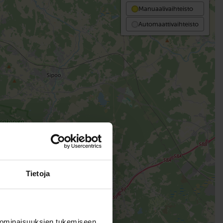
Manuaalivaihteisto
Automaattivaihteisto
Tietoja
 ominaisuuksien tukemiseen