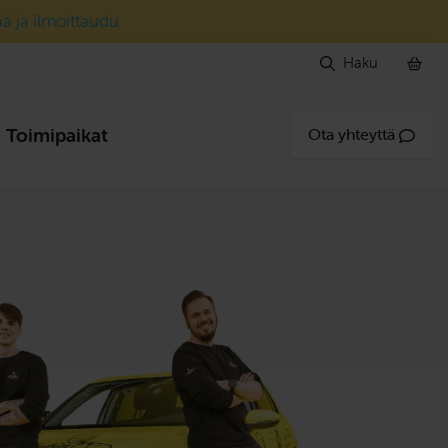
ää ja ilmoittaudu
Haku
Toimipaikat
Ota yhteyttä