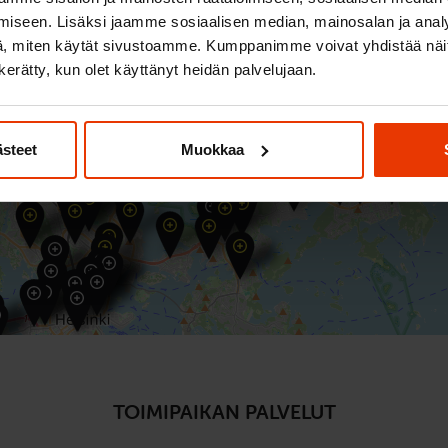
iseen. Lisäksi jaamme sosiaalisen median, mainosalan ja analy
, miten käytät sivustoamme. Kumppanimme voivat yhdistää näitä t
n kerätty, kun olet käyttänyt heidän palvelujaan.
ästeet
Muokkaa
TOIMIPAIKAN PALVELUT