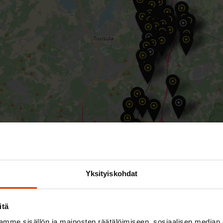
Yksityiskohdat
itä
mme sisällön ja mainosten räätälöimiseen, sosiaalisen median