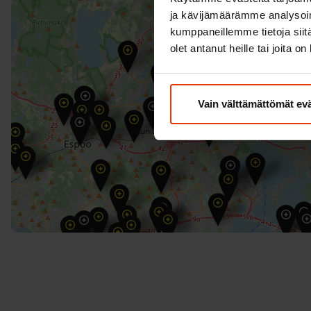
ja kävijämäärämme analysoim
kumppaneillemme tietoja siitä
olet antanut heille tai joita o
Vain välttämättömät ev