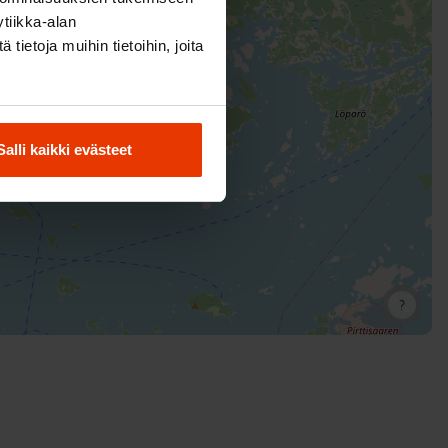
tiikka-alan
ietoja muihin tietoihin, joita
Salli kaikki evästeet
?