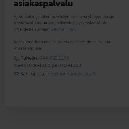
asiakaspalvelu
Ajotunteihin ja tutkintoon liittyen ole aina yhteydessä ajo-
opettajaasi. Laskutukseen liittyvissä kysymyksissä ole
yhteydessä suoraan
laskutustiimiin
.
Valtakunnallinen asiakaspalvelu palvelee sinua kaikissa
muissa asioissa.
Puhelin:
044 022 1265
ma-to 10.00-18.00, pe 10.00-15.00
Sähköposti:
info@antinautokoulu.fi