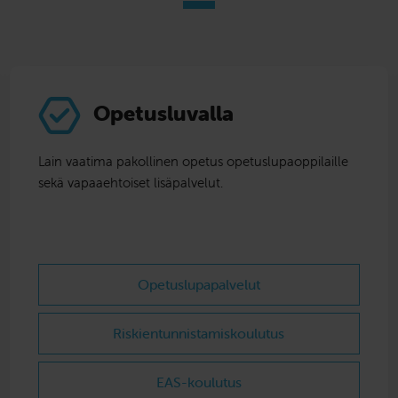
Opetusluvalla
Lain vaatima pakollinen opetus opetuslupaoppilaille
sekä vapaaehtoiset lisäpalvelut.
Opetuslupapalvelut
Riskientunnistamis­koulutus
EAS-koulutus