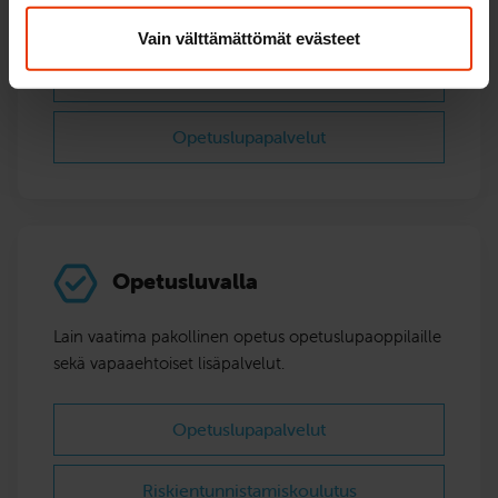
Henkilöautokurssi
Vain välttämättömät evästeet
Lisäajotunnit henkilöautolle
Opetuslupapalvelut
Opetusluvalla
Lain vaatima pakollinen opetus opetuslupaoppilaille
sekä vapaaehtoiset lisäpalvelut.
Opetuslupapalvelut
Riskientunnistamis­koulutus