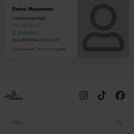
Reino Manninen
Liikenneopettaja
040 525 8682
WhatsApp
oulu
@
antinautokoulu.fi
Opetuskielet:
suomi
,
englanti
Haku: