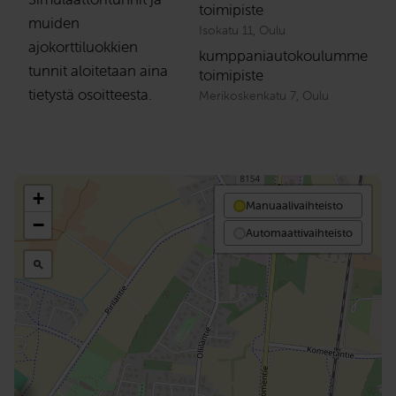
toimipiste
muiden
Isokatu 11, Oulu
ajokorttiluokkien
kumppaniautokoulumme
tunnit aloitetaan aina
toimipiste
tietystä osoitteesta.
Merikoskenkatu 7, Oulu
+
Manuaalivaihteisto
−
Automaattivaihteisto