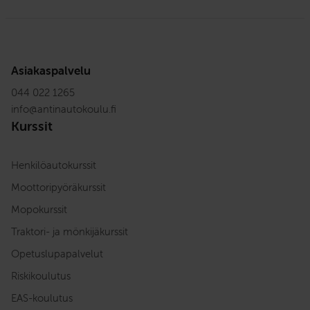
Asiakaspalvelu
044 022 1265
info
@
antinautokoulu.fi
Kurssit
Henkilöautokurssit
Moottoripyöräkurssit
Mopokurssit
Traktori- ja mönkijäkurssit
Opetuslupapalvelut
Riskikoulutus
EAS-koulutus