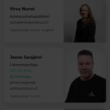
Virva Nurmi
Asiakaspalvelupäällikkö
oulu
@
antinautokoulu.fi
Opetuskielet:
suomi
,
englanti
Janne Sarajärvi
Liikenneopettaja
050 521 6842
WhatsApp
janne.sarajarvi
@
antinautokoulu.fi
Opetuskielet:
suomi