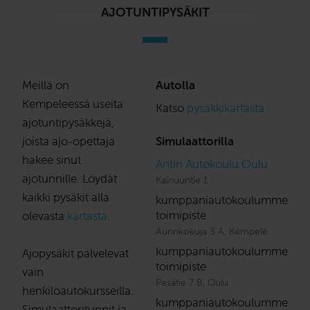
AJOTUNTIPYSÄKIT
Meillä on
Autolla
Kempeleessä useita
Katso
pysäkkikartasta
ajotuntipysäkkejä,
joista ajo-opettaja
Simulaattorilla
hakee sinut
Antin Autokoulu Oulu
ajotunnille. Löydät
Kainuuntie 1
kaikki pysäkit alla
kumppaniautokoulumme
toimipiste
olevasta
kartasta
.
Aurinkokuja 3 A, Kempele
kumppaniautokoulumme
Ajopysäkit palvelevat
toimipiste
vain
Pesätie 7 B, Oulu
henkilöautokursseilla.
kumppaniautokoulumme
Simulaattoritunnit ja