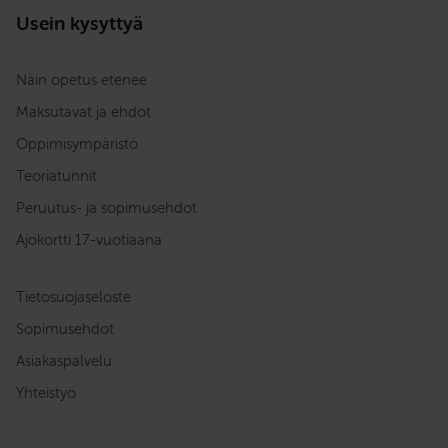
Usein kysyttyä
Näin opetus etenee
Maksutavat ja ehdot
Oppimisympäristö
Teoriatunnit
Peruutus- ja sopimusehdot
Ajokortti 17-vuotiaana
Tietosuojaseloste
Sopimusehdot
Asiakaspalvelu
Yhteistyö