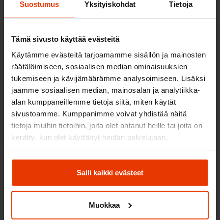
Suostumus
Yksityiskohdat
Tietoja
?
Tämä sivusto käyttää evästeitä
Käytämme evästeitä tarjoamamme sisällön ja mainosten
räätälöimiseen, sosiaalisen median ominaisuuksien
TOIMIPAIKAN PALVELUT
tukemiseen ja kävijämäärämme analysoimiseen. Lisäksi
jaamme sosiaalisen median, mainosalan ja analytiikka-
alan kumppaneillemme tietoja siitä, miten käytät
sivustoamme. Kumppanimme voivat yhdistää näitä
tietoja muihin tietoihin, joita olet antanut heille tai joita on
kerätty, kun olet käyttänyt heidän palvelujaan.
Henkilöautolla
Salli kaikki evästeet
Suorita ajokortin sitten autokoulussa tai
opetusluvalla – meiltä löydät varmasti sopivan
kurssivaihtoehdon.
Muokkaa