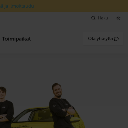
ää ja ilmoittaudu
Haku
Toimipaikat
Ota yhteyttä