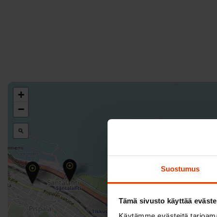
+
−
Suostumus
Tämä sivusto käyttää eväste
Käytämme evästeitä tarjoama