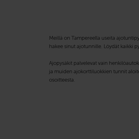
Meillä on Tampereella useita ajotuntipy
hakee sinut ajotunnille. Löydät kaikki p
Ajopysäkit palvelevat vain henkilöautoku
ja muiden ajokorttiluokkien tunnit aloit
osoitteesta.