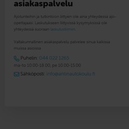
asiakaspalvelu
Ajotunteihin ja tutkintoon liittyen ole aina yhteydessä ajo-
opettajaasi. Laskutukseen liittyvissä kysymyksissä ole
yhteydessä suoraan
laskutustiimiin
.
Valtakunnallinen asiakaspalvelu palvelee sinua kaikissa
muissa asioissa.
Puhelin:
044 022 1265
ma-to 10.00-18.00, pe 10.00-15.00
Sähköposti:
info@antinautokoulu.fi