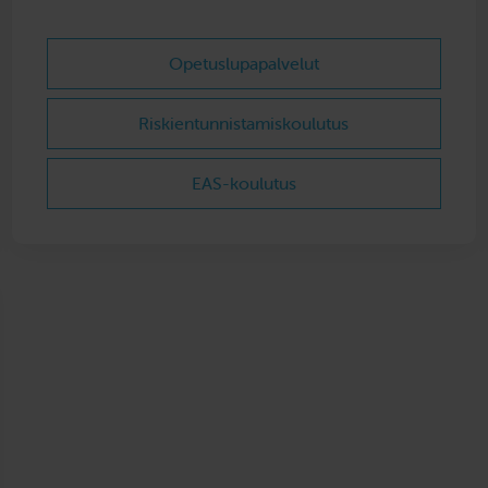
Opetuslupapalvelut
Riskientunnistamis­koulutus
EAS-koulutus