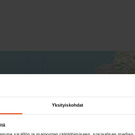
Yksityiskohdat
itä
mme sisällön ja mainosten räätälöimiseen, sosiaalisen median