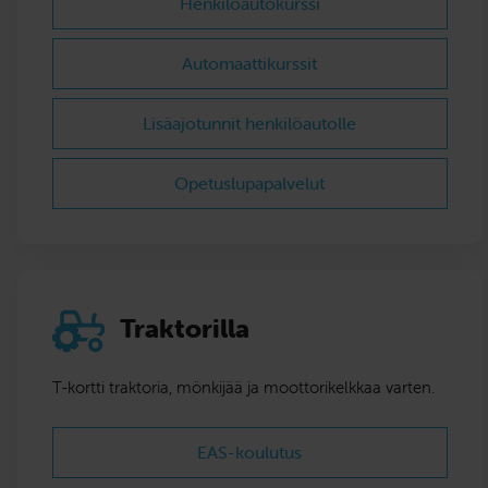
Henkilöautokurssi
Automaattikurssit
Lisäajotunnit henkilöautolle
Opetuslupapalvelut
Traktorilla
T-kortti traktoria, mönkijää ja moottorikelkkaa varten.
EAS-koulutus