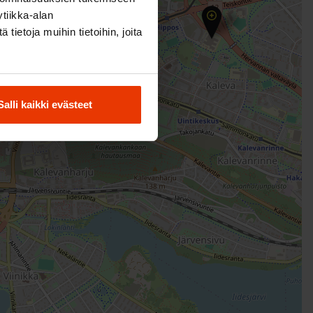
tiikka-alan
ietoja muihin tietoihin, joita
Salli kaikki evästeet