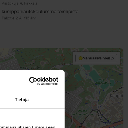
Viistokuja 4, Pirkkala
kumppaniautokoulumme toimipiste
Pallotie 2 A, Ylöjärvi
Manuaalivaihteisto
Tietoja
 ominaisuuksien tukemiseen