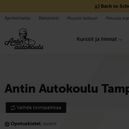
Siirry sisältöön
Back to Sch
Ajankohtaista
Rekrytointi
Muutos laskuun
Peruuta so
Kurssit ja hinnat
Antin Autokoulu Tam
Vaihda toimipaikkaa
Opetuskielet:
suomi