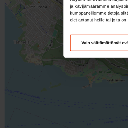
ja kävijämäärämme analysoim
kumppaneillemme tietoja siitä
olet antanut heille tai joita o
Vain välttämättömät ev