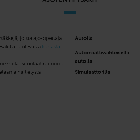
säkkejä, joista ajo-opettaja
Autolla
ysäkit alla olevasta
kartasta
.
Automaattivaihteisella
autolla
rsseilla. Simulaattoritunnit
etaan aina tietystä
Simulaattorilla