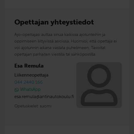
Opettajan yhteystiedot
Ajo-opettajasi auttaa sinua kaikissa ajotunteihin ja
oppimiseen liittyvissä asioissa. Huomioi, että opettaja ei
voi ajotunnin aikana vastata puhelimeen. Tavoitat
opettajan parhaiten viestillä tai sähköpostilla.
Esa Remula
Liikenneopettaja
044 2440 166
WhatsApp
esa.remula
@
antinautokoulu.fi
Opetuskielet:
suomi