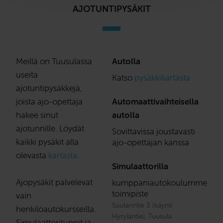
AJOTUNTIPYSÄKIT
Meillä on Tuusulassa
Autolla
useita
Katso
pysäkkikartasta
ajotuntipysäkkejä,
joista ajo-opettaja
Automaattivaihteisella
hakee sinut
autolla
ajotunnille. Löydät
Sovittavissa joustavasti
kaikki pysäkit alla
ajo-opettajan kanssa
olevasta
kartasta
.
Simulaattorilla
Ajopysäkit palvelevat
kumppaniautokoulumme
toimipiste
vain
Suutarintie 3 (käynti
henkilöautokursseilla.
Hyryläntie), Tuusula
Simulaattoritunnit ja