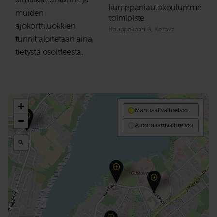
kumppaniautokoulumme
muiden
toimipiste
ajokorttiluokkien
Kauppakaari 6, Kerava
tunnit aloitetaan aina
tietystä osoitteesta.
+
Manuaalivaihteisto
−
Automaattivaihteisto