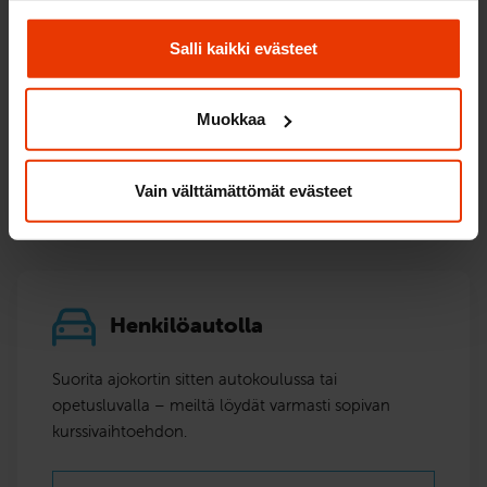
Salli kaikki evästeet
?
Muokkaa
TOIMIPAIKAN PALVELUT
Vain välttämättömät evästeet
Henkilöautolla
Suorita ajokortin sitten autokoulussa tai
opetusluvalla – meiltä löydät varmasti sopivan
kurssivaihtoehdon.