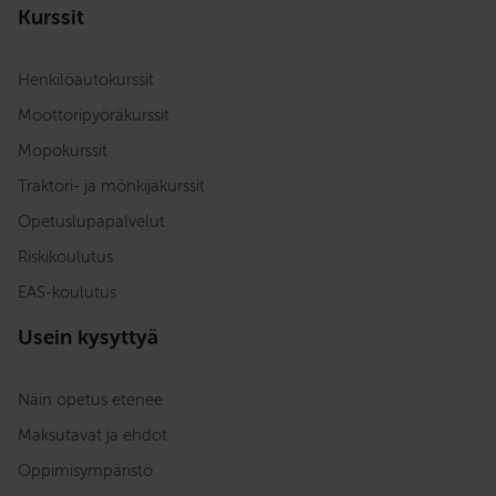
Kurssit
Henkilöautokurssit
Moottoripyöräkurssit
Mopokurssit
Traktori- ja mönkijäkurssit
Opetuslupapalvelut
Riskikoulutus
EAS-koulutus
Usein kysyttyä
Näin opetus etenee
Maksutavat ja ehdot
Oppimisympäristö