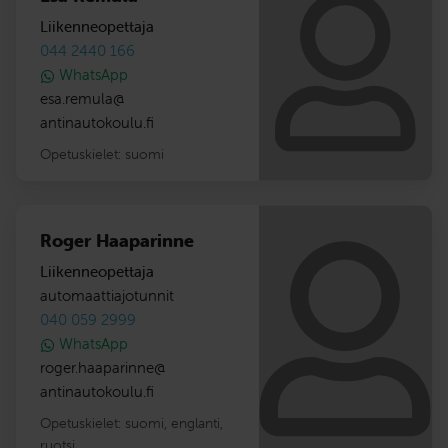
Liikenneopettaja
044 2440 166
WhatsApp
esa.remula
@
antinautokoulu.fi
Opetuskielet:
suomi
Roger Haaparinne
Liikenneopettaja
automaattiajotunnit
040 059 2999
WhatsApp
roger.haaparinne
@
antinautokoulu.fi
Opetuskielet:
suomi
,
englanti
,
ruotsi