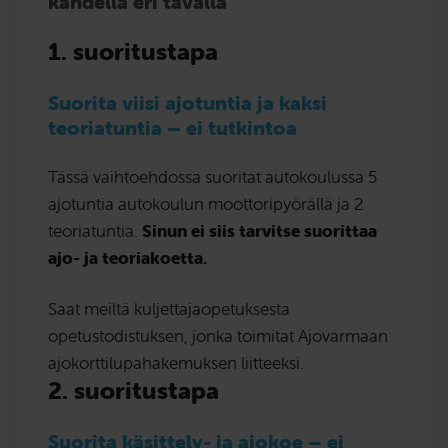
kahdella eri tavalla
1. suoritustapa
Suorita viisi ajotuntia ja kaksi
teoriatuntia – ei tutkintoa
Tässä vaihtoehdossa suoritat autokoulussa 5
ajotuntia autokoulun moottoripyörällä ja 2
teoriatuntia.
Sinun ei siis tarvitse suorittaa
ajo- ja teoriakoetta.
Saat meiltä kuljettajaopetuksesta
opetustodistuksen, jonka toimitat Ajovarmaan
ajokorttilupahakemuksen liitteeksi.
2. suoritustapa
Suorita käsittely- ja ajokoe – ei