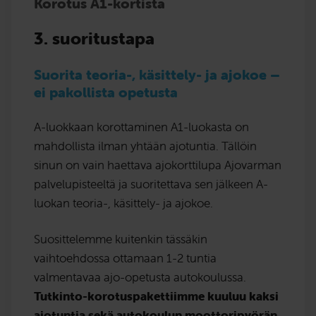
Korotus A1-kortista
3. suoritustapa
Suorita teoria-, käsittely- ja ajokoe –
ei pakollista opetusta
A-luokkaan korottaminen A1-luokasta on
mahdollista ilman yhtään ajotuntia. Tällöin
sinun on vain haettava ajokorttilupa Ajovarman
palvelupisteeltä ja suoritettava sen jälkeen A-
luokan teoria-, käsittely- ja ajokoe.
Suosittelemme kuitenkin tässäkin
vaihtoehdossa ottamaan 1-2 tuntia
valmentavaa ajo-opetusta autokoulussa.
Tutkinto-korotuspakettiimme kuuluu kaksi
ajotuntia sekä autokoulun moottoripyörän