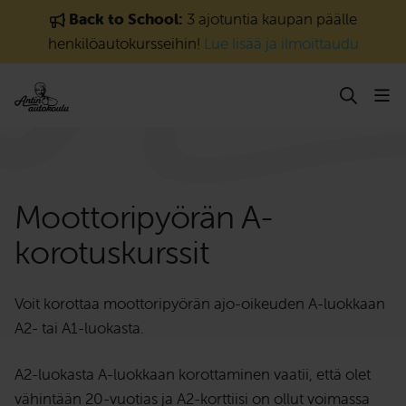
Siirry sisältöön
Back to School:
3 ajotuntia kaupan päälle
henkilöautokursseihin!
Lue lisää ja ilmoittaudu
Moottori­pyörä­n A-
korotuskurssit
Voit korottaa moottoripyörän ajo-oikeuden A-luokkaan
A2- tai A1-luokasta.
A2-luokasta A-luokkaan korottaminen vaatii, että olet
vähintään 20-vuotias ja A2-korttiisi on ollut voimassa