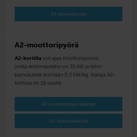
A1-kevarikurssit
A2-moottoripyörä
A2-kortilla
voit ajaa moottoripyörää,
jonka enimmäisteho on 35 kW ja teho-
painosuhde enintään 0,2 kW/kg. Ikäraja A2-
kortissa on 18 vuotta.
A2-moottoripyöräkurssit
A2-korotuskurssit