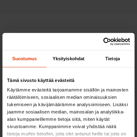
Viranomaismaksut
Viranomaismaksut suoritetaan aina paikalliseen
Suostumus
Yksityiskohdat
Tietoja
Ajovarmaan – ei koskaan autokouluun.
Ajokorttilupahakemus (sähköinen)
Tämä sivusto käyttää evästeitä
28 €
Käytämme evästeitä tarjoamamme sisällön ja mainosten
räätälöimiseen, sosiaalisen median ominaisuuksien
Ajokoe
tukemiseen ja kävijämäärämme analysoimiseen. Lisäksi
85 €
jaamme sosiaalisen median, mainosalan ja analytiikka-
alan kumppaneillemme tietoja siitä, miten käytät
Teoriakoe
sivustoamme. Kumppanimme voivat yhdistää näitä
46 €
tietoja muihin tietoihin, joita olet antanut heille tai joita on