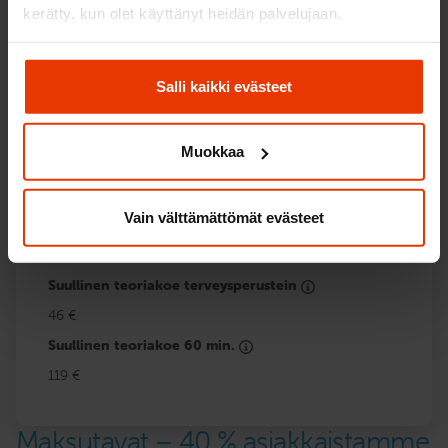
kerätty, kun olet käyttänyt heidän palvelujaan.
Yhteensä
159 €
Salli kaikki evästeet
Valinnaiset
Muokkaa
Käsittelykokeen uudelleensuoritus
38 €
Vain välttämättömät evästeet
Ajokorttilupahakemus (Ajovarmalla)
45 €
Suullinen teoriakoe terveysperustein
46 €
Suullinen teoriakoe 60 min.
119 €
Maksutavat – 40 % asiakkaistamme