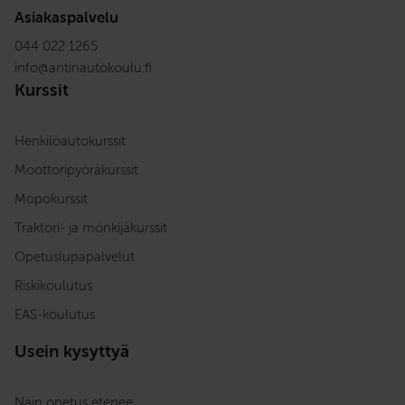
Asiakaspalvelu
044 022 1265
info
@
antinautokoulu.fi
Kurssit
Henkilöautokurssit
Moottoripyöräkurssit
Mopokurssit
Traktori- ja mönkijäkurssit
Opetuslupapalvelut
Riskikoulutus
EAS-koulutus
Usein kysyttyä
Näin opetus etenee