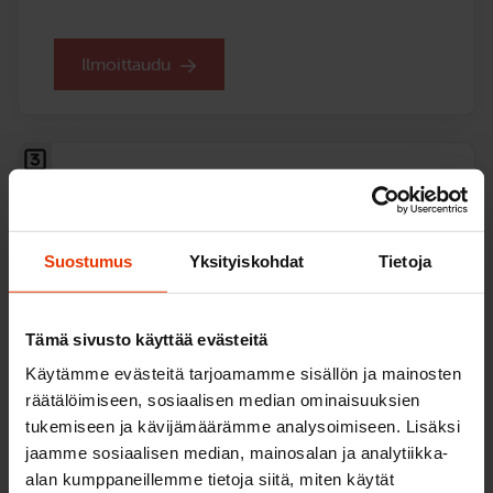
Ilmoittaudu
Kolme ajotuntia ja auton vuokra
ajokokeessa
Henkilöautokurssi (B)
Suostumus
Yksityiskohdat
Tietoja
395
€
Tämä sivusto käyttää evästeitä
Voit maksaa myös useammassa erässä
Käytämme evästeitä tarjoamamme sisällön ja mainosten
Kolme (3) ajotuntia ja auton vuokra ajokokeessa.
räätälöimiseen, sosiaalisen median ominaisuuksien
tukemiseen ja kävijämäärämme analysoimiseen. Lisäksi
Opetuskielet:
suomi,
englanti
jaamme sosiaalisen median, mainosalan ja analytiikka-
alan kumppaneillemme tietoja siitä, miten käytät