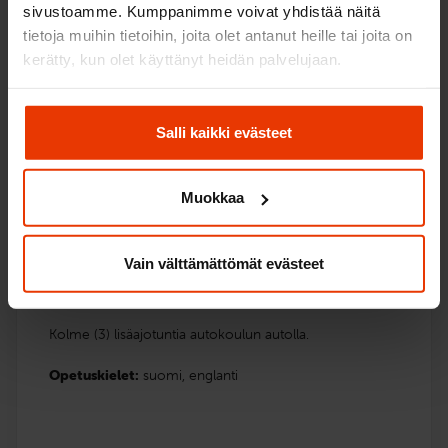
sivustoamme. Kumppanimme voivat yhdistää näitä
tietoja muihin tietoihin, joita olet antanut heille tai joita on
Lue lisää ja ilmoittaudu
kerätty, kun olet käyttänyt heidän palvelujaan.
Salli kaikki evästeet
Kolme ajotuntia
Muokkaa
Henkilöautokurssi (B)
269
€
Vain välttämättömät evästeet
Voit maksaa myös useammassa erässä
Kolme (3) lisäajotuntia autokoulun autolla.
Opetuskielet:
suomi,
englanti