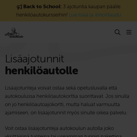
Siirry sisältöön
Back to School:
3 ajotuntia kaupan päälle
henkilöautokursseihin!
Lue lisää ja ilmoittaudu
Lisäajotunnit
henkilöautolle
Lisäajotunteja voivat ostaa sekä opetusluvalla että
autokoulussa henkilöautokorttia suorittavat. Jos sinulla
on jo henkilöautoajokortti, mutta haluat varmuutta
ajamiseen, on lisäajotunnit myös sinulle oikea palvelu.
Voit ostaa lisäajotunteja autokoulun autolla joko
yksittäisinä tunteina tai useamman tunnin pakettina,