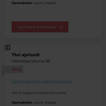
Opetuskielet:
suomi,
englanti
Lue lisää ja ilmoittaudu
Yksi ajotunti
Henkilöautokurssi (B)
99
€
Voit maksaa myös useammassa erässä
Yksi (1) lisäajotunti autokoulun autolla.
Opetuskielet:
suomi,
englanti