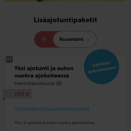
Lisäajotuntipaketit
Rovaniemi
Val
miina
ajokokeeseen!
Yksi ajotunti ja auton
vuokra ajokokeessa
Henkilöautokurssi (B)
199
€
Voit maksaa myös useammassa erässä
Yksi (1) ajotunti ja auton vuokra ajokokeessa.