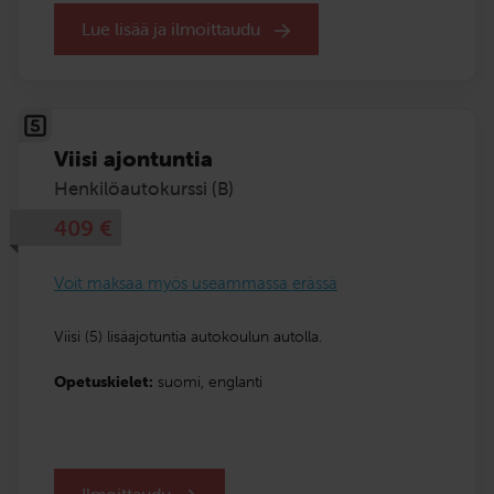
Lue lisää ja ilmoittaudu
Viisi ajontuntia
Henkilöautokurssi (B)
409
€
Voit maksaa myös useammassa erässä
Viisi (5) lisäajotuntia autokoulun autolla.
Opetuskielet:
suomi,
englanti
Ilmoittaudu