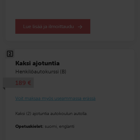
Lue lisää ja ilmoittaudu
Kaksi ajotuntia
Henkilöautokurssi (B)
189
€
Voit maksaa myös useammassa erässä
Kaksi (2) ajotuntia autokoulun autolla.
Opetuskielet:
suomi,
englanti