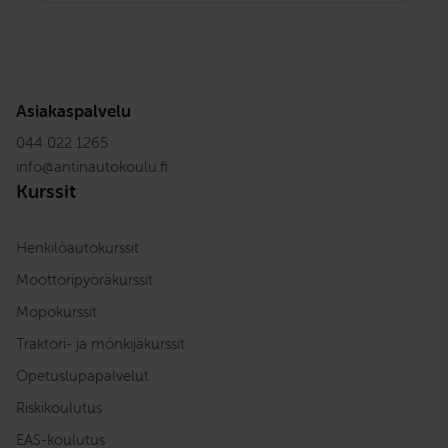
Asiakaspalvelu
044 022 1265
info
@
antinautokoulu.fi
Kurssit
Henkilöautokurssit
Moottoripyöräkurssit
Mopokurssit
Traktori- ja mönkijäkurssit
Opetuslupapalvelut
Riskikoulutus
EAS-koulutus