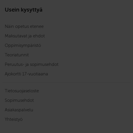
Usein kysyttyä
Näin opetus etenee
Maksutavat ja ehdot
Oppimisympäristö
Teoriatunnit
Peruutus- ja sopimusehdot
Ajokortti 17-vuotiaana
Tietosuojaseloste
Sopimusehdot
Asiakaspalvelu
Yhteistyö