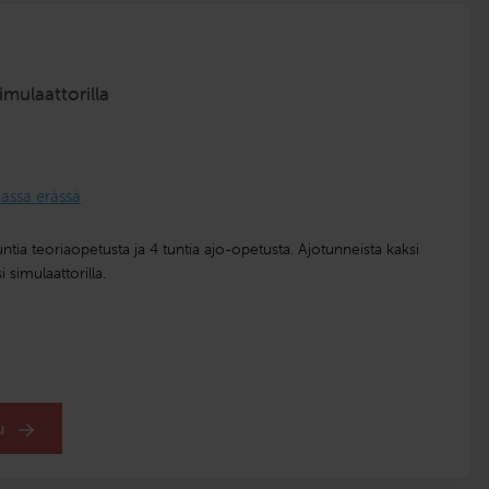
simulaattorilla
ssa erässä
tia teoriaopetusta ja 4 tuntia ajo-opetusta. Ajotunneista kaksi
i simulaattorilla.
du