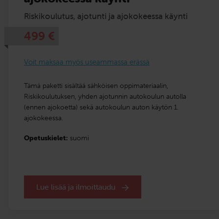
Riskikoulutus, ajotunti ja ajokokeessa käynti
499
€
Voit maksaa myös useammassa erässä
Tämä paketti sisältää sähköisen oppimateriaalin,
Riskikoulutuksen, yhden ajotunnin autokoulun autolla
(ennen ajokoetta) sekä autokoulun auton käytön 1.
ajokokeessa.
Opetuskielet:
suomi
Lue lisää ja ilmoittaudu