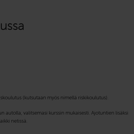
lussa
iskoulutus (kutsutaan myös nimellä riskikoulutus).
 autolla, valitsemasi kurssin mukaisesti. Ajotuntien lisäksi
ikki netissä.