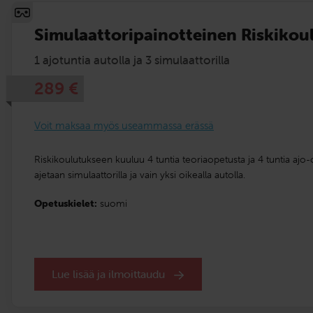
Simulaattoripainotteinen Riskikou
1 ajotuntia autolla ja 3 simulaattorilla
289
€
Voit maksaa myös useammassa erässä
Riskikoulutukseen kuuluu 4 tuntia teoriaopetusta ja 4 tuntia ajo
ajetaan simulaattorilla ja vain yksi oikealla autolla.
Opetuskielet:
suomi
Lue lisää ja ilmoittaudu