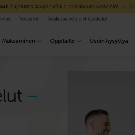
ool:
3 ajotuntia kaupan päälle henkilöautokursseihin!
Lue lis
pimus
Turvaposti
Asiakaspalvelu ja yhteystiedot
Maksaminen
Oppilaille
Usein kysyttyä
elut
–