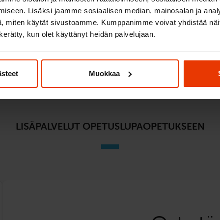
 viimeisen tunnin
iseen. Lisäksi jaamme sosiaalisen median, mainosalan ja analy
, miten käytät sivustoamme. Kumppanimme voivat yhdistää näitä t
n kerätty, kun olet käyttänyt heidän palvelujaan.
Lue lisää ja ilmoittau
ästeet
Muokkaa
LISÄPALVELUT OPETUSLUPAOPETUKSEEN