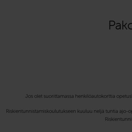
Pako
Jos olet suorittamassa henkilöautokorttia opetusl
Riskientunnistamiskoulutukseen kuuluu neljä tuntia ajo-opet
Riskientunni