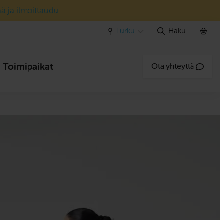
ää ja ilmoittaudu
Turku
Haku
Toimipaikat
Ota yhteyttä