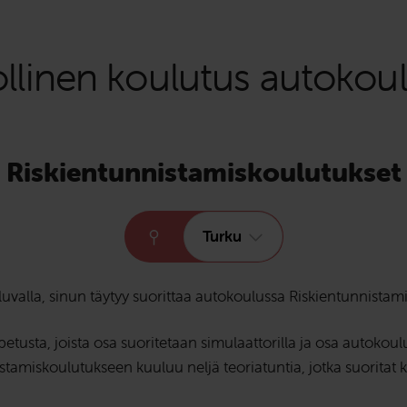
llinen koulutus autokou
Riskientunnistamiskoulutukset
Turku
uvalla, sinun täytyy suorittaa autokoulussa Riskientunnistam
usta, joista osa suoritetaan simulaattorilla ja osa autokoulun
stamiskoulutukseen kuuluu neljä teoriatuntia, jotka suoritat ka