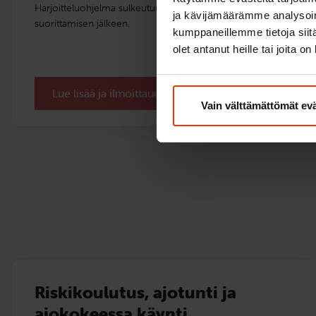
Harjoitteluohjelma sulkeutuu 60 päivän päästä EAS-koulutuksen
ja kävijämäärämme analysoim
suorittamisen jälkeen.
kumppaneillemme tietoja siitä
olet antanut heille tai joita o
Lue lisää ja ilmoittaudu
Vain välttämättömät ev
Riskikoulutus, ajotunti ja
ajokokeessa käynti