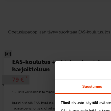
Opetuslupaoppilaan täytyy suorittaaa EAS-koulutus, jos 
EAS-koulutus + ohjelma teoriakoe­
harjoitteluun
*
79
€
Suostumus
* = Hinta voi vaihdella toimipaikoittain.
Tämä sivusto käyttää eväste
Kurssi sisältää EAS-koulutuksen teoriatunnit ja harjoitteluohjel
Teoriakoeharjoittelu ohjelma on käytössä niin kauan kuin EAS-k
Käytämme evästeitä tarjoama