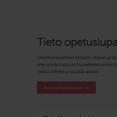
Tieto opetuslup
Olemme koonneet kattavan ohjeen ja täyde
ohje alusta loppuun huolellisesti ennen 
yleistä virhettä ja säästää aikaasi.
Avaa opetuslupaopas