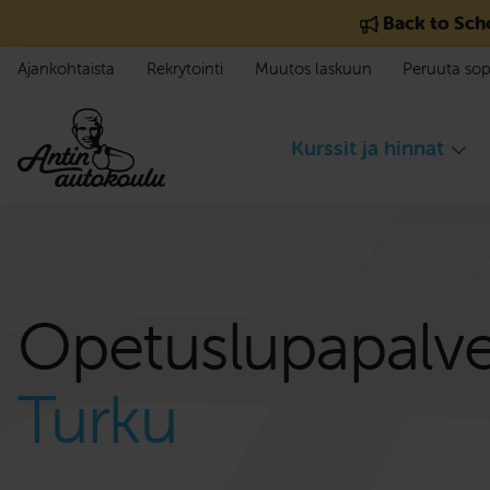
Siirry sisältöön
Back to Sch
Ajankohtaista
Rekrytointi
Muutos laskuun
Peruuta so
Kurssit ja hinnat
Opetuslupapalv
Turku