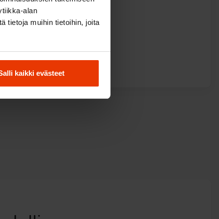
tiikka-alan
ietoja muihin tietoihin, joita
du
Salli kaikki evästeet