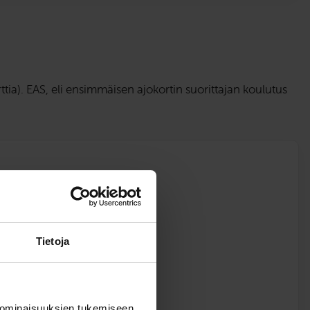
ia). EAS, eli ensimmäisen ajokortin suorittajan koulutus
tain.
Tietoja
en EAS-koulutuksen verkkoteoriatunnit.
 ominaisuuksien tukemiseen