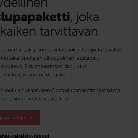
ydellinen
lupapaketti
, joka
 kaiken tarvittavan
tset nämä kaikki, kun suoritat ajokorttia opetusluvalla?:
lmio sekä opettajan ulkopuolinen taustapeili
koulutus, Riskientunnistamiskoulutus,
luohjelma, viranomaislomakkeet.
tokoulu ainutlaatuisen Opetuslupapaketin saat nämä
hän enemmän yhdessä paketissa.
upapakettiin
ahat-takaisin-takuu!