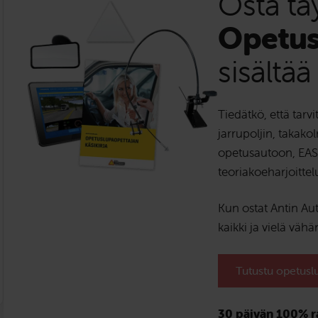
Osta tä
Opetus
sisältää
Tiedätkö, että tarvi
jarrupoljin, takako
opetusautoon, EAS-
teoriakoeharjoitte
Kun ostat Antin Au
kaikki ja vielä vä
Tutustu opetusl
30 päivän 100% r