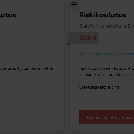
lutus
Riskikoulutus
2 ajotuntia autolla ja 2 
319
€
Voit maksaa myös useamma
-opetusta. Ajotunneista kolme
Riskikoulutukseen kuuluu 4 tun
ajetaan oikealla autolla ja kaks
Opetuskielet:
suomi
Lue lisää ja ilmoittau