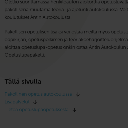
Oletko suorittamassa henkilöauton ajokorttia opetusluvalla
pakollisena muutama teoria- ja ajotunti autokoulussa. Vo
koulutukset Antin Autokoulusta.
Pakollisen opetuksen lisäksi voi ostaa meiltä myös opetus
oppikirjan, opetuspolkimen ja teoriakoeharjoitteluohjelma
aloittaa opetuslupa-opetus onkin ostaa Antin Autokoulun 
Opetuslupapaketti.
Tällä sivulla
Pakollinen opetus autokoulussa
Lisäpalvelut
Tietoa opetuslupaopetuksesta