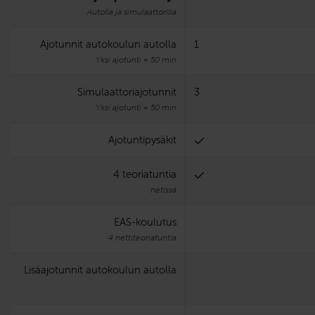
Autolla ja simulaattorilla
Ajotunnit autokoulun autolla
1
Yksi ajotunti = 50 min
Simulaattori­ajotunnit
3
Yksi ajotunti = 50 min
Ajotuntipysäkit
4 teoriatuntia
netissä
EAS-koulutus
4 nettiteoriatuntia
Lisäajotunnit autokoulun autolla