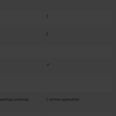
2
2
 opettaja yhdessä)
1 (ennen ajokoetta)