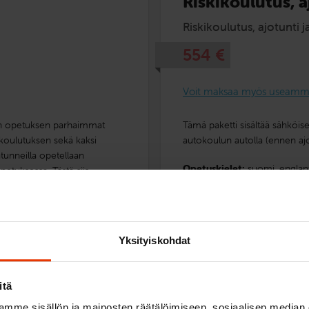
Riskikoulutus, a
Riskikoulutus, ajotunti 
554
€
Voit maksaa myös useamma
lun opetuksen parhaimmat
Tämä paketti sisältää sähköis
-koulutuksen sekä kaksi
autokoulun autolla (ennen aj
tunneilla opetellaan
Opetuskielet:
suomi,
englant
petuksessa. Tästä siis
Yksityiskohdat
itä
Lue lisää ja ilmoittau
mme sisällön ja mainosten räätälöimiseen, sosiaalisen median