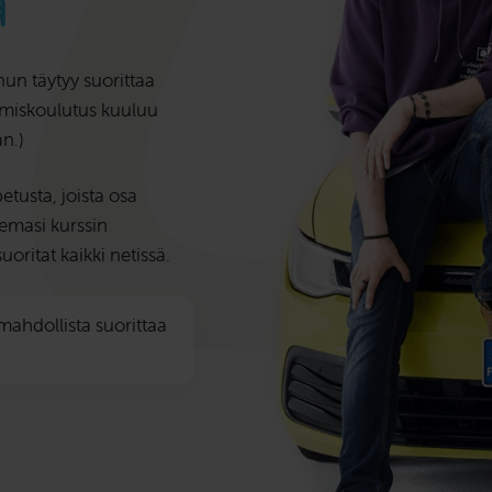
a
nun täytyy suorittaa
amiskoulutus kuuluu
n.)
tusta, joista osa
semasi kurssin
uoritat kaikki netissä.
mahdollista suorittaa