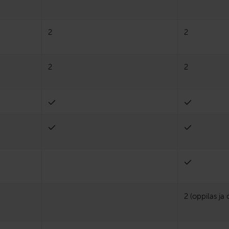
2
2
2
2
2 (oppilas ja