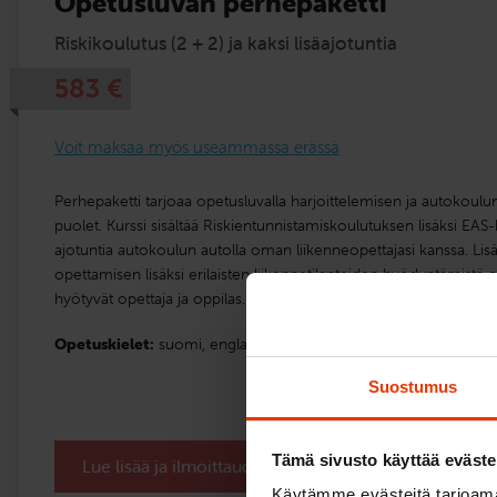
Opetusluvan perhe­paketti
Riskikoulutus (2 + 2) ja kaksi lisäajotuntia
583
€
Voit maksaa myös useammassa erässä
Perhepaketti tarjoaa opetusluvalla harjoittelemisen ja autokou
puolet. Kurssi sisältää Riskientunnistamiskoulutuksen lisäksi EAS
ajotuntia autokoulun autolla oman liikenneopettajasi kanssa. Lisä
opettamisen lisäksi erilaisten liikennetilanteiden hyödyntämistä o
hyötyvät opettaja ja oppilas.
Opetuskielet:
suomi,
englanti
Suostumus
Tämä sivusto käyttää eväste
Lue lisää ja ilmoittaudu
Käytämme evästeitä tarjoama