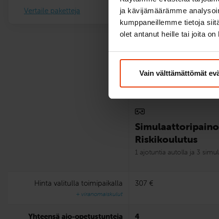
Vertaile paketteja
ja kävijämäärämme analysoim
kumppaneillemme tietoja siitä
olet antanut heille tai joita o
Vain välttämättömät ev
Simulaattoripaino
Riskikoulutus
1 ajotuntia autolla ja 3 simul
Hinta valitulla toimipaikalla
307 €
+ viranomaiskulut
Yhteensä ajo-opetustunteja
4