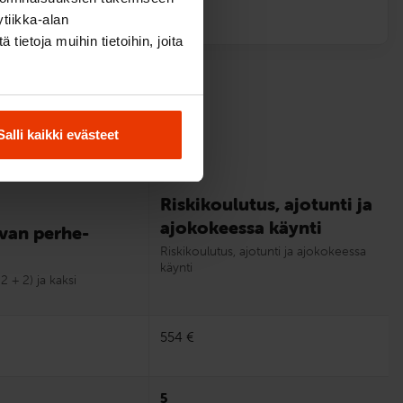
tiikka-alan
ietoja muihin tietoihin, joita
Salli kaikki evästeet
Riskikoulutus, ajotunti ja
ajokokeessa käynti
van perhe­
Riskikoulutus, ajotunti ja ajokokeessa
käynti
2 + 2) ja kaksi
554 €
5