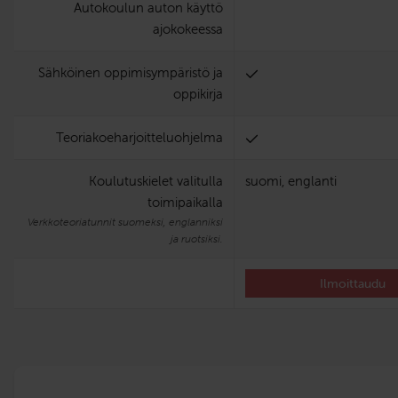
Autokoulun auton käyttö
ajokokeessa
Sähköinen oppimisympäristö ja
oppikirja
Teoria­koe­harjoittelu­ohjelma
Koulutuskielet valitulla
suomi, englanti
toimipaikalla
Verkkoteoriatunnit suomeksi, englanniksi
ja ruotsiksi.
Ilmoittaudu