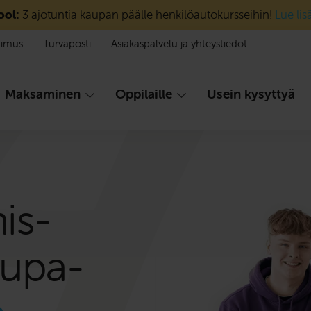
ool:
3 ajotuntia kaupan päälle henkilöautokursseihin!
Lue lis
pimus
Turvaposti
Asiakaspalvelu ja yhteystiedot
Maksaminen
Oppilaille
Usein kysyttyä
is­
lupa­