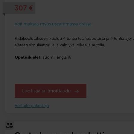
307
€
Voit maksaa myös useammassa erässä
Riskikoulutukseen kuuluu 4 tuntia teoriaopetusta ja 4 tuntia ajo
ajetaan simulaattorilla ja vain yksi oikealla autolla.
Opetuskielet:
suomi,
englanti
Lue lisää ja ilmoittaudu
Vertaile paketteja