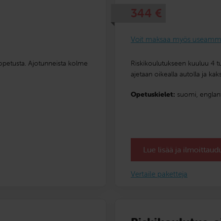
344
€
Voit maksaa myös useamma
-opetusta. Ajotunneista kolme
Riskikoulutukseen kuuluu 4 tun
ajetaan oikealla autolla ja kaks
Opetuskielet:
suomi,
englant
Lue lisää ja ilmoittau
Vertaile paketteja