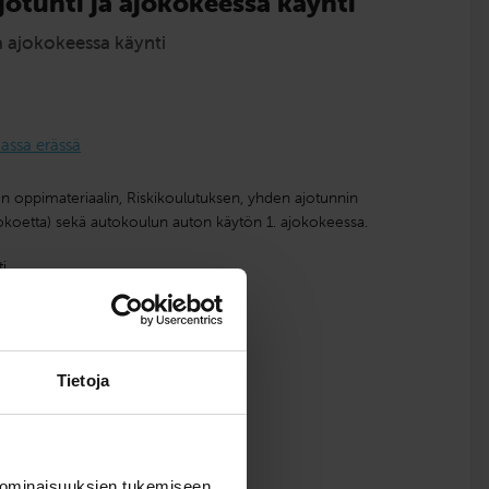
jotunti ja ajokokeessa käynti
ja ajokokeessa käynti
ssa erässä
en oppimateriaalin, Riskikoulutuksen, yhden ajotunnin
okoetta) sekä autokoulun auton käytön 1. ajokokeessa.
i
Tietoja
du
 ominaisuuksien tukemiseen