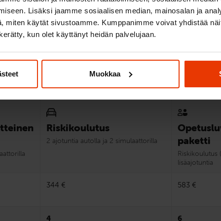
Vertaile paketteja
iseen. Lisäksi jaamme sosiaalisen median, mainosalan ja analy
, miten käytät sivustoamme. Kumppanimme voivat yhdistää näitä t
n kerätty, kun olet käyttänyt heidän palvelujaan.
Vertaile kurssipaketteja
ästeet
Muokkaa
tteinen
Riskikoulutus
Opetuslu
paketti
2 ajotuntia autolla ja 2 simulaattorilla
aattorilla
Riskikoulutus (
lisäajotuntia
344 €
583 €
4
6