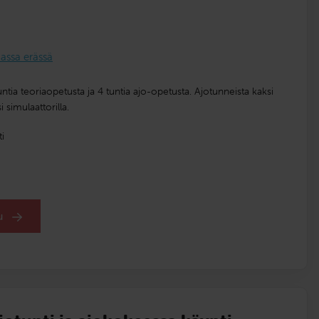
ssa erässä
tia teoriaopetusta ja 4 tuntia ajo-opetusta. Ajotunneista kaksi
i simulaattorilla.
i
du