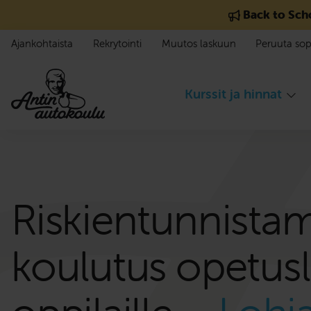
Siirry sisältöön
Back to Sch
Ajankohtaista
Rekrytointi
Muutos laskuun
Peruuta so
Kurssit ja hinnat
Riskientunnistam
koulutus opetus