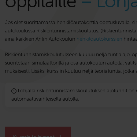
oppilaille
– Lohj
Jos olet suorittamassa henkilöautokorttia opetusluvalla, si
autokoulussa Riskientunnistamiskoulutus. (Riskientunnist
aina kaikkien Antin Autokoulun
henkilöautokurssien
hintaa
Riskientunnistamiskoulutukseen kuuluu neljä tuntia ajo-ope
suoritetaan simulaattorilla ja osa autokoulun autolla, valit
mukaisesti. Lisäksi kurssiin kuuluu neljä teoriatuntia, jotka s
Lohjalla riskientunnistamiskoulutuksen ajotunnit on 
automaattivaihteisella autolla.
Kurssit ja hinnat