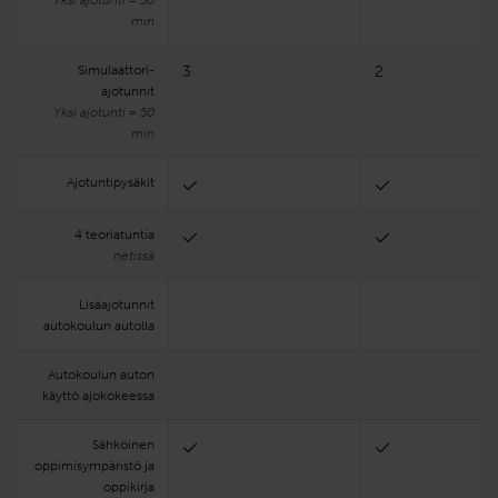
min
Simulaattori­
3
2
ajotunnit
Yksi ajotunti = 50
min
Ajotuntipysäkit
4 teoriatuntia
netissä
Lisäajotunnit
autokoulun autolla
Autokoulun auton
käyttö ajokokeessa
Sähköinen
oppimisympäristö ja
oppikirja