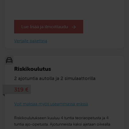
Lue lisää ja ilmoittaudu
Vertaile paketteja
Riskikoulutus
2 ajotuntia autolla ja 2 simulaattorilla
319
€
Voit maksaa myös useammassa erässä
Riskikoulutukseen kuuluu 4 tuntia teoriaopetusta ja 4
tuntia ajo-opetusta. Ajotunneista kaksi ajetaan oikealla