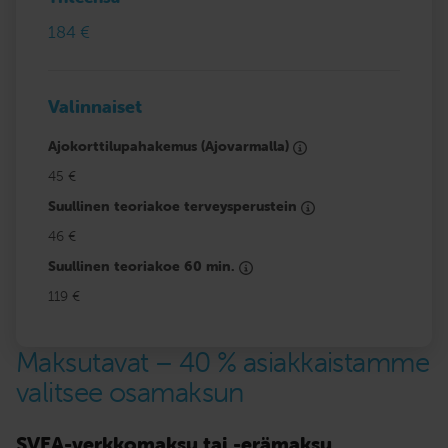
184 €
Valinnaiset
Ajokorttilupahakemus (Ajovarmalla)
45 €
Suullinen teoriakoe terveysperustein
46 €
Suullinen teoriakoe 60 min.
119 €
Maksutavat – 40 % asiakkaistamme
valitsee osamaksun
SVEA-verkkomaksu tai -erämaksu