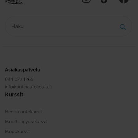
Haku:
Asiakaspalvelu
044 022 1265
info
@
antinautokoulu.fi
Kurssit
Henkilöautokurssit
Moottoripyöräkurssit
Mopokurssit