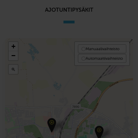
AJOTUNTIPYSÄKIT
+
Manuaalivaihteisto
−
Automaattivaihteisto