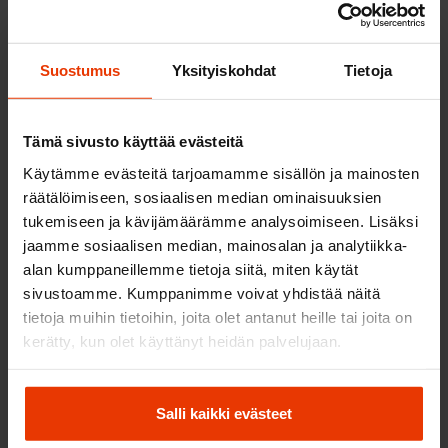
Suostumus
Yksityiskohdat
Tietoja
Tämä sivusto käyttää evästeitä
Käytämme evästeitä tarjoamamme sisällön ja mainosten
räätälöimiseen, sosiaalisen median ominaisuuksien
tukemiseen ja kävijämäärämme analysoimiseen. Lisäksi
jaamme sosiaalisen median, mainosalan ja analytiikka-
alan kumppaneillemme tietoja siitä, miten käytät
sivustoamme. Kumppanimme voivat yhdistää näitä
Osta täydellinen
tietoja muihin tietoihin, joita olet antanut heille tai joita on
Opetuslupapaketti
, joka
kerätty, kun olet käyttänyt heidän palvelujaan.
sisältää kaiken tarvittavan
Salli kaikki evästeet
Tiedätkö, että tarvitset nämä kaikki, kun suoritat
ajokorttia opetusluvalla?: jarrupoljin,