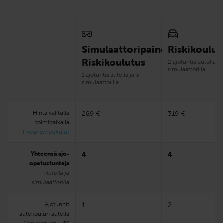
Simulaattoripainotteinen
Riskikoulut
Riskikoulutus
2 ajotuntia autolla ja
simulaattorilla
1 ajotuntia autolla ja 3
simulaattorilla
Hinta valitulla
289 €
319 €
toimipaikalla
+ viranomaiskulut
Yhteensä ajo-
4
4
opetustunteja
Autolla ja
simulaattorilla
Ajotunnit
1
2
autokoulun autolla
Yksi ajotunti = 50