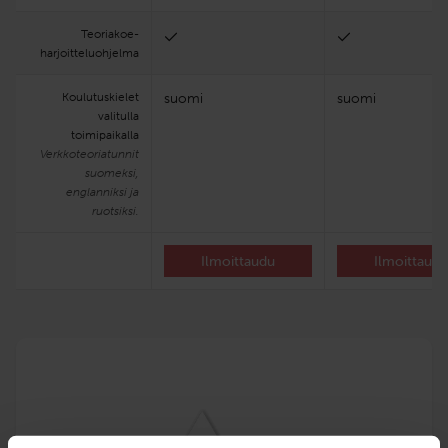
Teoria­koe­
harjoittelu­ohjelma
Koulutuskielet
suomi
suomi
valitulla
toimipaikalla
Verkkoteoriatunnit
suomeksi,
englanniksi ja
ruotsiksi.
Ilmoittaudu
Ilmoittaud