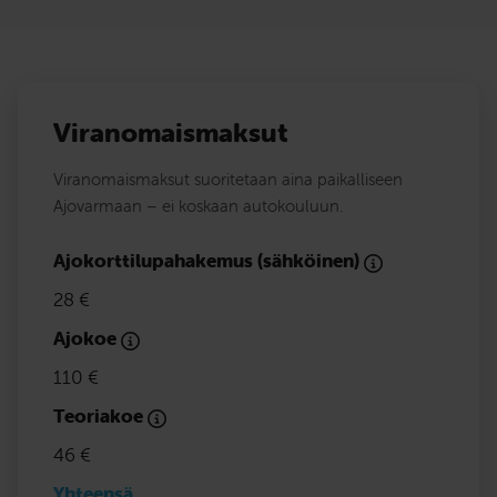
Viranomaismaksut
Viranomaismaksut suoritetaan aina paikalliseen
Ajovarmaan – ei koskaan autokouluun.
Ajokorttilupahakemus (sähköinen)
28 €
Ajokoe
110 €
Teoriakoe
46 €
Yhteensä