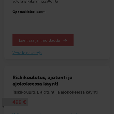
autolla ja kaksi simulaattorilla.
Opetuskielet:
suomi
Lue lisää ja ilmoittaudu
Vertaile paketteja
Riskikoulutus, ajotunti ja
ajokokeessa käynti
Riskikoulutus, ajotunti ja ajokokeessa käynti
499
€