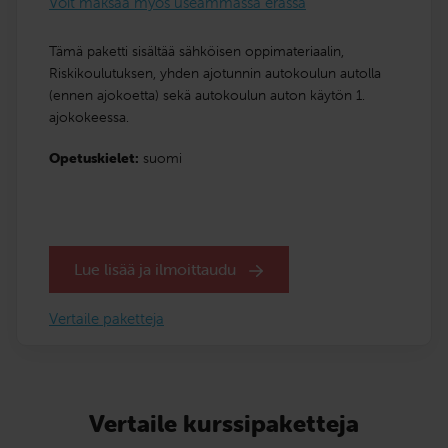
Voit maksaa myös useammassa erässä
Tämä paketti sisältää sähköisen oppimateriaalin,
Riskikoulutuksen, yhden ajotunnin autokoulun autolla
(ennen ajokoetta) sekä autokoulun auton käytön 1.
ajokokeessa.
Opetuskielet:
suomi
Lue lisää ja ilmoittaudu
Vertaile paketteja
Vertaile kurssipaketteja