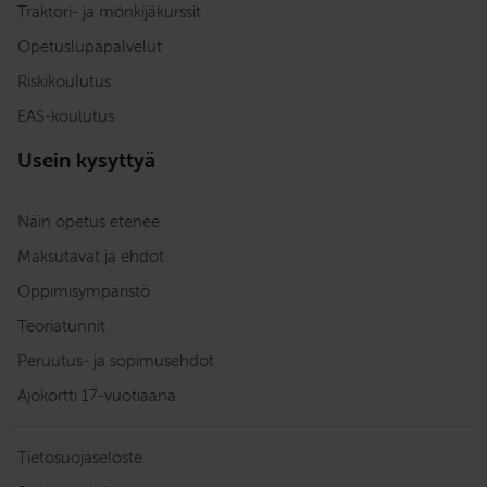
Traktori- ja mönkijäkurssit
Opetuslupapalvelut
Riskikoulutus
EAS-koulutus
Usein kysyttyä
Näin opetus etenee
Maksutavat ja ehdot
Oppimisympäristö
Teoriatunnit
Peruutus- ja sopimusehdot
Ajokortti 17-vuotiaana
Tietosuojaseloste