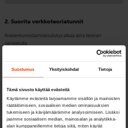
2. Suorita verkkoteoriatunnit
Riskientunnistamiskoulutus alkaa aina teorian
opiskelulla.
Kaikki neljä teoriatuntia toteutetaan verkko-opetuksena
etäyhteydellä. Kirjaudu
oppimisympäristöön
(Webauto)
Suostumus
Yksityiskohdat
Tietoja
käyttämällä saamiasi tunnuksia, jotka toimitamme
sinulle viimeistään päivä ilmoittautumisen jälkeen.
Oppimisympäristössä voit harjoitella myös
Tämä sivusto käyttää evästeitä
teoriakokeeseen.
Käytämme evästeitä tarjoamamme sisällön ja mainosten
räätälöimiseen, sosiaalisen median ominaisuuksien
3. Suorita ajotunnit simulaattorilla ja
tukemiseen ja kävijämäärämme analysoimiseen. Lisäksi
oikealla autolla
jaamme sosiaalisen median, mainosalan ja analytiikka-
alan kumppaneillemme tietoja siitä, miten käytät