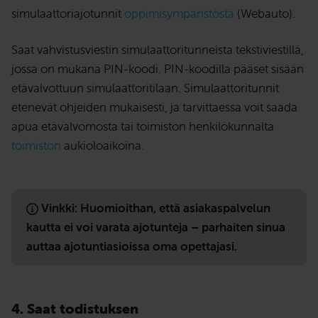
simulaattoriajotunnit
oppimisympäristöstä
(Webauto).
Saat vahvistusviestin simulaattoritunneista tekstiviestillä,
jossa on mukana PIN-koodi. PIN-koodilla pääset sisään
etävalvottuun simulaattoritilaan. Simulaattoritunnit
etenevät ohjeiden mukaisesti, ja tarvittaessa voit saada
apua etävalvomosta tai toimiston henkilökunnalta
toimiston
aukioloaikoina.
Vinkki: Huomioithan, että asiakaspalvelun
kautta ei voi varata ajotunteja – parhaiten sinua
auttaa ajotuntiasioissa oma opettajasi.
4. Saat todistuksen