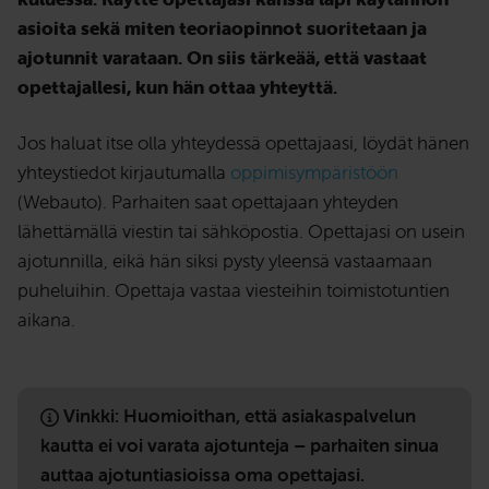
asioita sekä miten teoriaopinnot suoritetaan ja
ajotunnit varataan. On siis tärkeää, että vastaat
opettajallesi, kun hän ottaa yhteyttä.
Jos haluat itse olla yhteydessä opettajaasi, löydät hänen
yhteystiedot kirjautumalla
oppimisympäristöön
(Webauto). Parhaiten saat opettajaan yhteyden
lähettämällä viestin tai sähköpostia. Opettajasi on usein
ajotunnilla, eikä hän siksi pysty yleensä vastaamaan
puheluihin. Opettaja vastaa viesteihin toimistotuntien
aikana.
Vinkki: Huomioithan, että asiakaspalvelun
kautta ei voi varata ajotunteja – parhaiten sinua
auttaa ajotuntiasioissa oma opettajasi.