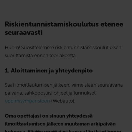
Riskientunnistamiskoulutus etenee
seuraavasti
Huom! Suosittelemme riskientunnistamis­koulutuksen
suorittamista ennen teoriakoetta.
1. Aloittaminen ja yhteydenpito
Saat ilmoittautumisen jälkeen, viimeistään seuraavana
päivänä, sähköpostiisi ohjeet ja tunnukset
oppimisympäristöön
(Webauto).
Oma opettajasi on sinuun yhteydessä
ilmoittautumisen jälkeen muutaman arkipäivän
kuluessa.
Käytte opettajasi kanssa läpi käytännön