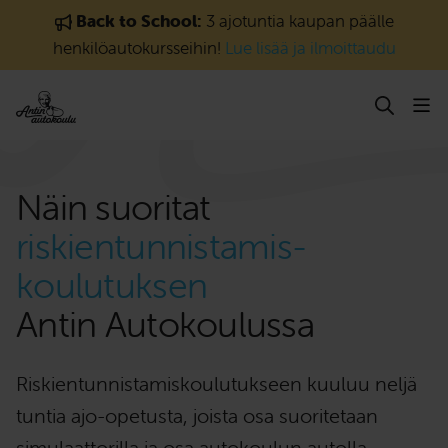
Siirry sisältöön
Back to School:
3 ajotuntia kaupan päälle
henkilöautokursseihin!
Lue lisää ja ilmoittaudu
Näin suoritat
riskientunnistamis­
koulutuksen
Antin Autokoulussa
Riskientunnistamiskoulutukseen kuuluu neljä
tuntia ajo-opetusta, joista osa suoritetaan
simulaattorilla ja osa autokoulun autolla,