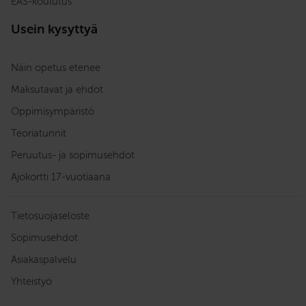
EAS-koulutus
Usein kysyttyä
Näin opetus etenee
Maksutavat ja ehdot
Oppimisympäristö
Teoriatunnit
Peruutus- ja sopimusehdot
Ajokortti 17-vuotiaana
Tietosuojaseloste
Sopimusehdot
Asiakaspalvelu
Yhteistyö