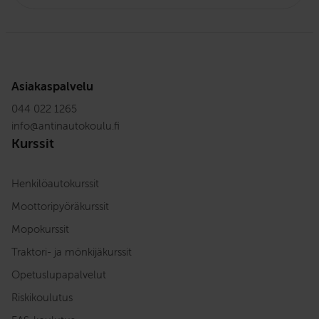
Asiakaspalvelu
044 022 1265
info
@
antinautokoulu.fi
Kurssit
Henkilöautokurssit
Moottoripyöräkurssit
Mopokurssit
Traktori- ja mönkijäkurssit
Opetuslupapalvelut
Riskikoulutus