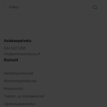
Haku:
Asiakaspalvelu
044 022 1265
info
@
antinautokoulu.fi
Kurssit
Henkilöautokurssit
Moottoripyöräkurssit
Mopokurssit
Traktori- ja mönkijäkurssit
Opetuslupapalvelut