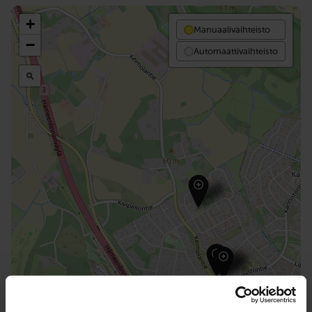
+
Manuaalivaihteisto
−
Automaattivaihteisto