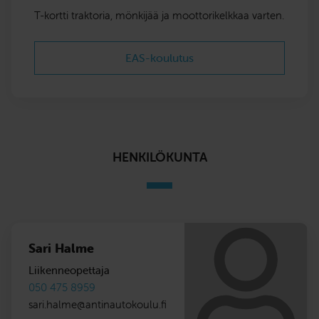
T-kortti traktoria, mönkijää ja moottorikelkkaa varten.
EAS-koulutus
HENKILÖKUNTA
Sari Halme
Liikenneopettaja
050 475 8959
sari.halme
@
antinautokoulu.fi