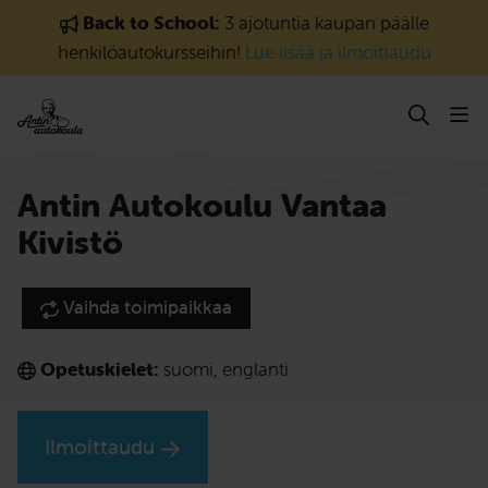
Siirry sisältöön
Back to School:
3 ajotuntia kaupan päälle
henkilöautokursseihin!
Lue lisää ja ilmoittaudu
Antin Autokoulu Vantaa
Kivistö
Vaihda toimipaikkaa
Opetuskielet:
suomi
,
englanti
Ilmoittaudu