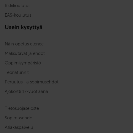
Riskikoulutus
EAS-koulutus
Usein kysyttyä
Näin opetus etenee
Maksutavat ja ehdot
Oppimisympäristö
Teoriatunnit
Peruutus- ja sopimusehdot
Ajokortti 17-vuotiaana
Tietosuojaseloste
Sopimusehdot
Asiakaspalvelu