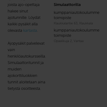
joista ajo-opettaja
Simulaattorilla
hakee sinut
kumppaniautokoulumme
ajotunnille. Löydät
toimipiste
Klaukkalantie 63, Klaukkala
kaikki pysäkit alla
kumppaniautokoulumme
olevasta
kartasta
.
toimipiste
Opaalikuja 2, Vantaa
Ajopysäkit palvelevat
vain
henkilöautokursseilla.
Simulaattoritunnit ja
muiden
ajokorttiluokkien
tunnit aloitetaan aina
tietystä osoitteesta.