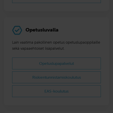
Opetusluvalla
Lain vaatima pakollinen opetus opetuslupaoppilaille
sekä vapaaehtoiset lisäpalvelut.
Opetuslupapalvelut
Riskientunnistamis­koulutus
EAS-koulutus