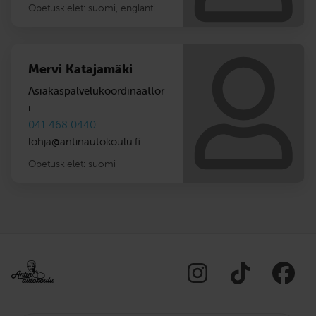
Opetuskielet:
suomi
,
englanti
Mervi Katajamäki
Asiakaspalvelukoordinaattor
i
041 468 0440
lohja
@
antinautokoulu.fi
Opetuskielet:
suomi