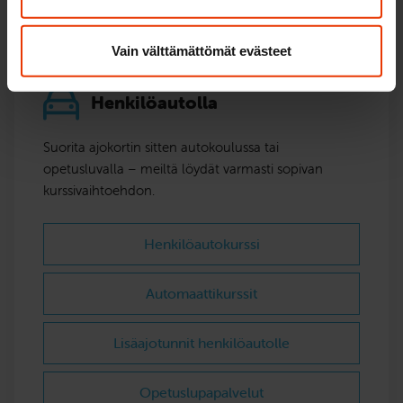
Vain välttämättömät evästeet
Henkilöautolla
Suorita ajokortin sitten autokoulussa tai
opetusluvalla – meiltä löydät varmasti sopivan
kurssivaihtoehdon.
Henkilöautokurssi
Automaattikurssit
Lisäajotunnit henkilöautolle
Opetuslupapalvelut