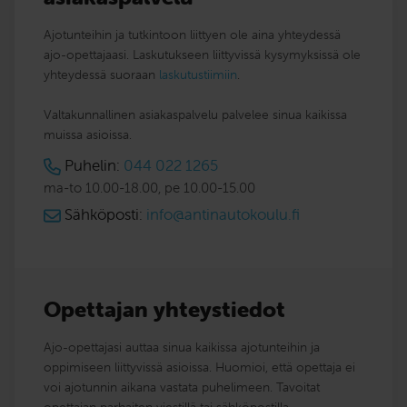
Ajotunteihin ja tutkintoon liittyen ole aina yhteydessä
ajo-opettajaasi. Laskutukseen liittyvissä kysymyksissä ole
yhteydessä suoraan
laskutustiimiin
.
Valtakunnallinen asiakaspalvelu palvelee sinua kaikissa
muissa asioissa.
Puhelin:
044 022 1265
ma-to 10.00-18.00, pe 10.00-15.00
Sähköposti:
info@antinautokoulu.fi
Opettajan yhteystiedot
Ajo-opettajasi auttaa sinua kaikissa ajotunteihin ja
oppimiseen liittyvissä asioissa. Huomioi, että opettaja ei
voi ajotunnin aikana vastata puhelimeen. Tavoitat