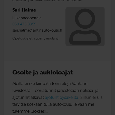
opettajan parhaiten viestillä tai sähköpostilla.
Sari Halme
Liikenneopettaja
050 475 8959
sari.halme
@
antinautokoulu.fi
Opetuskielet:
suomi
,
englanti
Osoite ja aukioloajat
Meillä ei ole kiinteitä toimitiloja Vantaan
Kivistössä. Teoriatunnit järjestetään netissä, ja
ajotunnit alkavat
ajotuntipysäkeiltä
. Sinun ei siis
tarvitse koskaan tulla autokoululle vaan me
tulemme luoksesi..