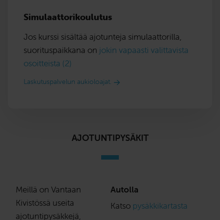
Simulaattorikoulutus
Jos kurssi sisältää ajotunteja simulaattorilla,
suorituspaikkana on
jokin vapaasti valittavista
osoitteista (2)
Laskutuspalvelun aukioloajat.
AJOTUNTIPYSÄKIT
Meillä on Vantaan
Autolla
Kivistössä useita
Katso
pysäkkikartasta
ajotuntipysäkkejä,