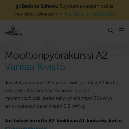
Siirry sisältöön
Back to School:
3 ajotuntia kaupan päälle
henkilöautokursseihin!
Lue lisää ja ilmoittaudu
Moottori­pyörä­kurssi A2
–
Vantaa Kivistö
Jos olet vähintään 18-vuotias, voit suorittaa A2-kortin,
joka oikeuttaa sinut ajamaan A2-luokan
moottoripyörällä, jonka teho on enintään 35 kW ja
teho-painosuhde enintään 0,2 kW/kg.
Jos haluat korotta A2-luokkaan A1-luokasta, katso
A2-korotuskurssit
.