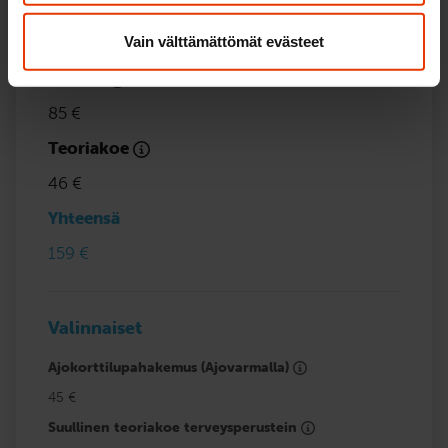
Ajokorttilupahakemus (sähköinen)
28 €
Vain välttämättömät evästeet
Ajokoe
85 €
Teoriakoe
46 €
Yhteensä
159 €
Valinnaiset
Ajokorttilupahakemus (Ajovarmalla)
45 €
Suullinen teoriakoe terveysperustein