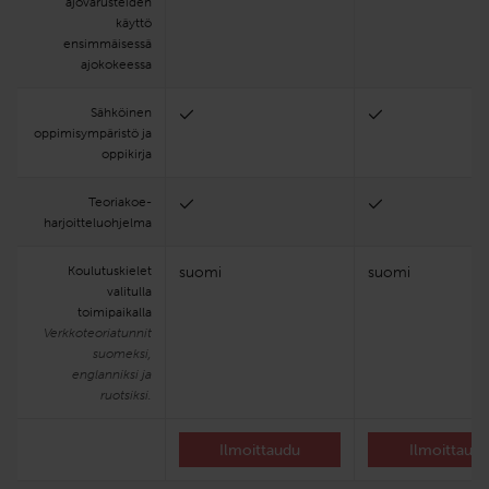
ajovarusteiden
käyttö
ensimmäisessä
ajokokeessa
Sähköinen
oppimisympäristö ja
oppikirja
Teoria­koe­
harjoittelu­ohjelma
Koulutuskielet
suomi
suomi
valitulla
toimipaikalla
Verkkoteoriatunnit
suomeksi,
englanniksi ja
ruotsiksi.
Ilmoittaudu
Ilmoittaud