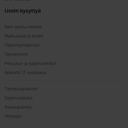
Usein kysyttyä
Näin opetus etenee
Maksutavat ja ehdot
Oppimisympäristö
Teoriatunnit
Peruutus- ja sopimusehdot
Ajokortti 17-vuotiaana
Tietosuojaseloste
Sopimusehdot
Asiakaspalvelu
Yhteistyö