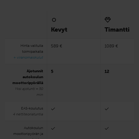
Kevyt
Timantti
Hinta valitulla
589 €
1089 €
toimipaikalla
+ viranomaiskulut
Ajotunnit
5
12
autokoulun
moottoripyörällä
Yksi ajotunti = 50
min
EAS-koulutus
4 nettiteoriatuntia
Autokoulun
moottoripyörän ja