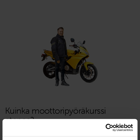
Kuinka moottori­pyörä­kurssi
etenee?
Olemme laatineet yksityiskohtaiset ohjeet, kuinka