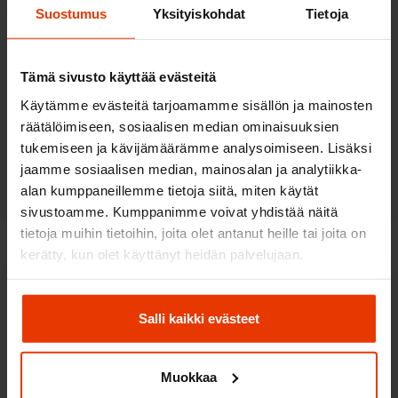
suoritat A2-moottoripyöräkortin Antin Autokoulussa
Suostumus
Yksityiskohdat
Tietoja
sujuvasti ja vältät ylimääräisiä kuluja.
Tämä sivusto käyttää evästeitä
Lue, kuinka opetus etenee
Käytämme evästeitä tarjoamamme sisällön ja mainosten
räätälöimiseen, sosiaalisen median ominaisuuksien
Jos olet korottamassa A2-luokkaan A1-luokasta, katso
A2-
tukemiseen ja kävijämäärämme analysoimiseen. Lisäksi
korotuskurssit
.
jaamme sosiaalisen median, mainosalan ja analytiikka-
alan kumppaneillemme tietoja siitä, miten käytät
sivustoamme. Kumppanimme voivat yhdistää näitä
tietoja muihin tietoihin, joita olet antanut heille tai joita on
kerätty, kun olet käyttänyt heidän palvelujaan.
Viranomaismaksut
Salli kaikki evästeet
Viranomaismaksut suoritetaan aina paikalliseen
Ajovarmaan – ei koskaan autokouluun.
Muokkaa