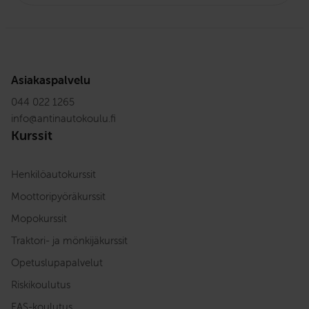
Asiakaspalvelu
044 022 1265
info
@
antinautokoulu.fi
Kurssit
Henkilöautokurssit
Moottoripyöräkurssit
Mopokurssit
Traktori- ja mönkijäkurssit
Opetuslupapalvelut
Riskikoulutus
EAS-koulutus