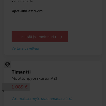
esim. mopolla.
Opetuskielet:
suomi
Lue lisää ja ilmoittaudu
Vertaile paketteja
Timantti
Moottoripyöräkurssi (A2)
1 089
€
Voit maksaa myös useammassa erässä