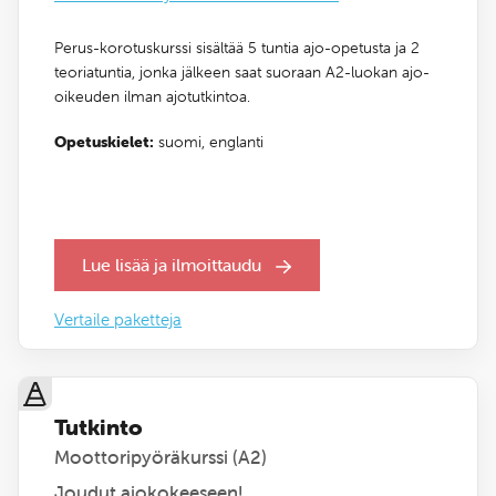
Perus-korotuskurssi sisältää 5 tuntia ajo-opetusta ja 2
teoriatuntia, jonka jälkeen saat suoraan A2-luokan ajo-
oikeuden ilman ajotutkintoa.
Opetuskielet:
suomi,
englanti
Lue lisää ja ilmoittaudu
Vertaile paketteja
Tutkinto
Moottoripyöräkurssi (A2)
Joudut ajokokeeseen!