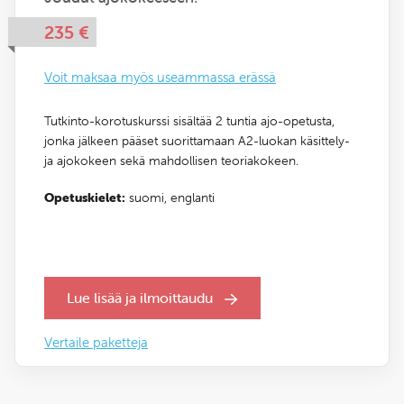
235
€
Voit maksaa myös useammassa erässä
Tutkinto-korotuskurssi sisältää 2 tuntia ajo-opetusta,
jonka jälkeen pääset suorittamaan A2-luokan käsittely-
ja ajokokeen sekä mahdollisen teoriakokeen.
Opetuskielet:
suomi,
englanti
Lue lisää ja ilmoittaudu
Vertaile paketteja