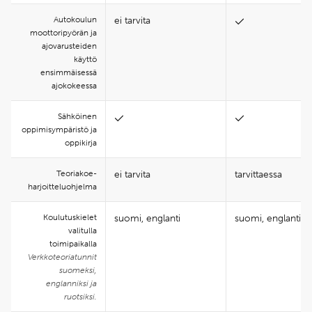
Autokoulun
ei tarvita
moottoripyörän ja
ajovarusteiden
käyttö
ensimmäisessä
ajokokeessa
Sähköinen
oppimisympäristö ja
oppikirja
Teoria­koe­
ei tarvita
tarvittaessa
harjoittelu­ohjelma
Koulutuskielet
suomi, englanti
suomi, englanti
valitulla
toimipaikalla
Verkkoteoriatunnit
suomeksi,
englanniksi ja
ruotsiksi.