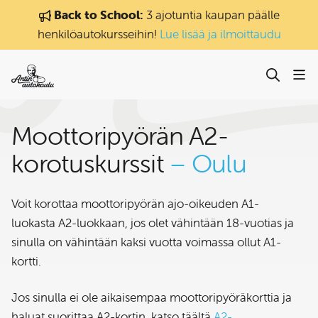
Siirry sisältöön
Back to School:
3 ajotuntia kaupan päälle
henkilöautokursseihin!
Lue lisää ja ilmoittaudu
Moottori­pyörä­n A2-
korotuskurssit
– Oulu
Voit korottaa moottoripyörän ajo-oikeuden A1-
luokasta A2-luokkaan, jos olet vähintään 18-vuotias ja
sinulla on vähintään kaksi vuotta voimassa ollut A1-
kortti.
Jos sinulla ei ole aikaisempaa moottoripyöräkorttia ja
haluat suorittaa A2-kortin, katso täältä
A2-