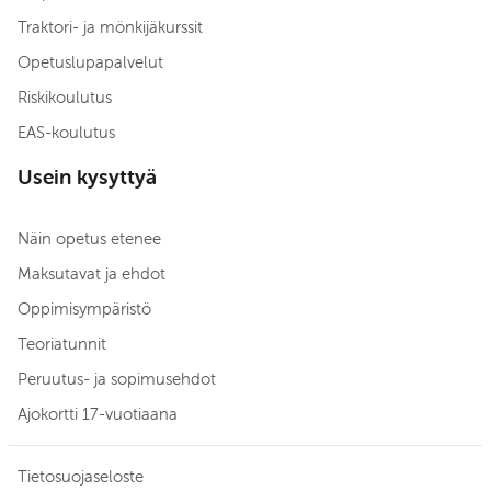
Traktori- ja mönkijäkurssit
Opetuslupapalvelut
Riskikoulutus
EAS-koulutus
Usein kysyttyä
Näin opetus etenee
Maksutavat ja ehdot
Oppimisympäristö
Teoriatunnit
Peruutus- ja sopimusehdot
Ajokortti 17-vuotiaana
Tietosuojaseloste