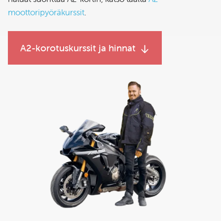
moottoripyöräkurssit
.
A2-korotuskurssit ja hinnat