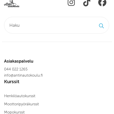
Haku:
Asiakaspalvelu
044 022 1265
info
@
antinautokoulu.fi
Kurssit
Henkilöautokurssit
Moottoripyöräkurssit
Mopokurssit