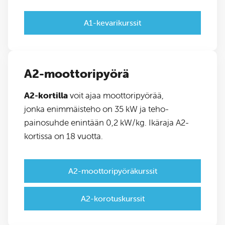
A1-kevarikurssit
A2-moottoripyörä
A2-kortilla
voit ajaa moottoripyörää,
jonka enimmäisteho on 35 kW ja teho-
painosuhde enintään 0,2 kW/kg. Ikäraja A2-
kortissa on 18 vuotta.
A2-moottoripyöräkurssit
A2-korotuskurssit