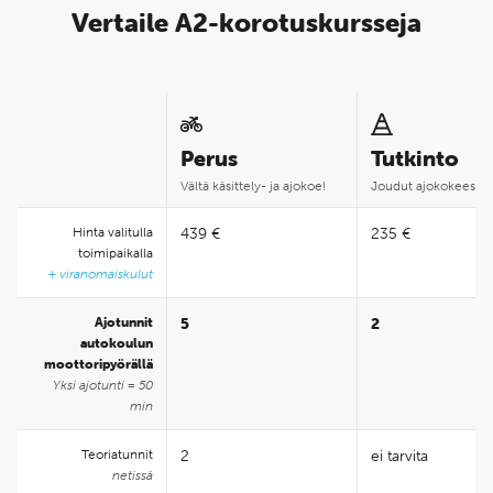
Vertaile A2-korotuskursseja
Perus
Tutkinto
Vältä käsittely- ja ajokoe!
Joudut ajokokeesee
Hinta valitulla
439 €
235 €
toimipaikalla
+ viranomaiskulut
Ajotunnit
5
2
autokoulun
moottoripyörällä
Yksi ajotunti = 50
min
Teoriatunnit
2
ei tarvita
netissä