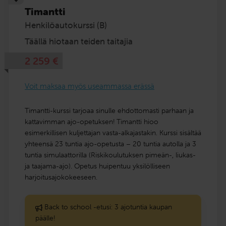
Timantti
Henkilöautokurssi (B)
Täällä hiotaan teiden taitajia
2 259
€
Voit maksaa myös useammassa erässä
Timantti-kurssi tarjoaa sinulle ehdottomasti parhaan ja
kattavimman ajo-opetuksen! Timantti hioo
esimerkillisen kuljettajan vasta-alkajastakin. Kurssi sisältää
yhteensä 23 tuntia ajo-opetusta – 20 tuntia autolla ja 3
tuntia simulaattorilla (Riskikoulutuksen pimeän-, liukas-
ja taajama-ajo). Opetus huipentuu yksilölliseen
harjoitusajokokeeseen.
Back to school -etusi: 3 ajotuntia kaupan
päälle!