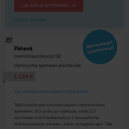
Lue lisää ja ilmoittaudu
Vertaile paketteja
Ajo-opettajat
suosittelevat!
Pätevä
Henkilöautokurssi (B)
Varmuutta ajamaan aloittaville
1 529
€
Voit maksaa myös useammassa erässä
Tällä kurssilla saat kokonaisvaltaisen valmennuksen
ajamiseen: 16,5 tuntia ajo-opetusta, joista 13,5
suoritetaan automaattiautolla ja 3 simulaattorilla
(Riskikoulutuksen pimeän-, liukas- ja taajama-ajo). Tällä