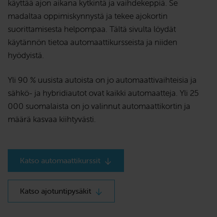
käyttää ajon aikana kytkintä ja vaihdekeppiä. Se
madaltaa oppimiskynnystä ja tekee ajokortin
suorittamisesta helpompaa. Tältä sivulta löydät
käytännön tietoa automaattikursseista ja niiden
hyödyistä.
Yli 90 % uusista autoista on jo automaattivaihteisia ja
sähkö- ja hybridiautot ovat kaikki automaatteja. Yli 25
000 suomalaista on jo valinnut automaattikortin ja
määrä kasvaa kiihtyvästi.
Katso automaattikurssit
Katso ajotuntipysäkit