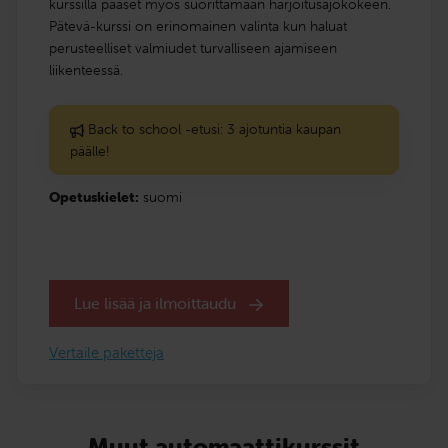
kurssilla pääset myös suorittamaan harjoitusajokokeen.
Pätevä-kurssi on erinomainen valinta kun haluat
perusteelliset valmiudet turvalliseen ajamiseen
liikenteessä.
Back to school -etusi: 3 ajotuntia kaupan
päälle!
Opetuskielet:
suomi
Lue lisää ja ilmoittaudu
Vertaile paketteja
Muut automaattikurssit