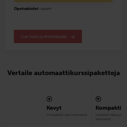
Opetuskielet:
suomi
Lue lisää ja ilmoittaudu
Vertaile automaatti­kurssipaketteja
Kevyt
Kompakti
Mini­paketti vain kokeneille
Ajotaidot haltuun
edullisesti