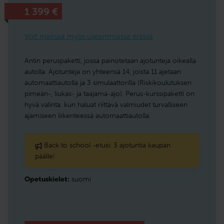
1 399
€
Voit maksaa myös useammassa erässä
Antin peruspaketti, jossa painotetaan ajotunteja oikealla
autolla. Ajotunteja on yhteensä 14, joista 11 ajetaan
automaattiautolla ja 3 simulaattorilla (Riskikoulutuksen
pimeän-, liukas- ja taajama-ajo). Perus-kurssipaketti on
hyvä valinta. kun haluat riittävä valmiudet turvalliseen
ajamiseen liikenteessä automaattiautolla.
Back to school -etusi: 3 ajotuntia kaupan
päälle!
Opetuskielet:
suomi