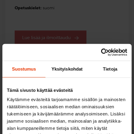
Opetuskielet:
suomi
Lue lisää ja ilmoittaudu
Suostumus
Yksityiskohdat
Tietoja
Etevä
Henkilöautokurssi (B)
Tämä sivusto käyttää evästeitä
Lisäkilometrejä osaamiseen
Käytämme evästeitä tarjoamamme sisällön ja mainosten
1 729
€
räätälöimiseen, sosiaalisen median ominaisuuksien
tukemiseen ja kävijämäärämme analysoimiseen. Lisäksi
Voit maksaa myös useammassa erässä
jaamme sosiaalisen median, mainosalan ja analytiikka-
alan kumppaneillemme tietoja siitä, miten käytät
Tällä kurssilla saat laajan valmennuksen ajamiseen: 18,5