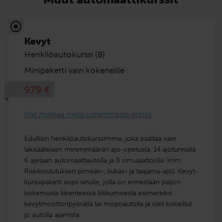
Kevyt
Henkilöautokurssi (B)
Minipaketti vain kokeneille
979
€
Voit maksaa myös useammassa erässä
Edullisin henkilöautokurssimme, joka sisältää vain
lakisääteisen minimimäärän ajo-opetusta. 14 ajotunnista
6 ajetaan automaattiautolla ja 8 simulaattorilla (mm.
Riskikoulutuksen pimeän-, liukas- ja taajama-ajo). Kevyt-
kurssipaketti sopii sinulle, jolla on ennestään paljon
kokemusta liikenteessä liikkumisesta esimerkiksi
kevytmoottoripyörällä tai mopoautolla ja olet kokeillut
jo autolla ajamista.