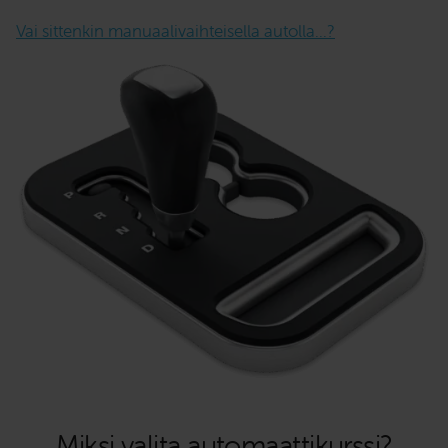
Vai sittenkin manuaalivaihteisella autolla…?
Miksi valita automaattikurssi?