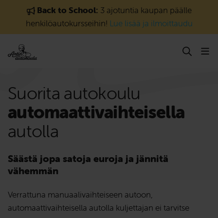
Siirry sisältöön
Back to School:
3 ajotuntia kaupan päälle
henkilöautokursseihin!
Lue lisää ja ilmoittaudu
Suorita autokoulu
automaatti­vaihteisella
autolla
Säästä jopa satoja euroja ja jännitä
vähemmän
Verrattuna manuaalivaihteiseen autoon,
automaattivaihteisella autolla kuljettajan ei tarvitse