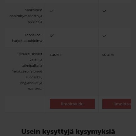
Sähköinen
oppimisympäristö ja
oppikirja
Teoria­koe­
harjoittelu­ohjelma
Koulutuskielet
suomi
suomi
valitulla
toimipaikalla
Verkkoteoriatunnit
suomeksi,
englanniksi ja
ruotsiksi.
Ilmoittaudu
Ilmoittaud
Usein kysyttyjä kysymyksiä