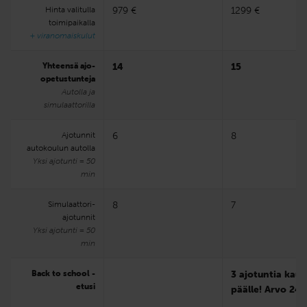
Hinta valitulla
979 €
1299 €
toimipaikalla
+ viranomaiskulut
Yhteensä ajo-
14
15
opetustunteja
Autolla ja
simulaattorilla
Ajotunnit
6
8
autokoulun autolla
Yksi ajotunti = 50
min
Simulaattori­
8
7
ajotunnit
Yksi ajotunti = 50
min
Back to school -
3 ajotuntia kau
etusi
päälle! Arvo 247