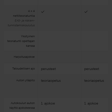
4 + 4
nettiteoriatuntia
EAS- ja riskien­
tunnistamis­koulutus
Yksityinen
teoriatunti opettajan
kanssa
Harjoitus­ajokoe
Taloudellisen ajo
perusteet
perusteet
Auton ylläpito
teoriaopetus
teoriaopetus
Autokoulun auton
1. ajokoe
1. ajokoe
käyttö ajokokeessa