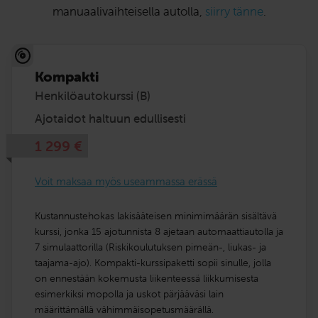
manuaalivaihteisella autolla,
siirry tänne
.
Kompakti
Henkilöautokurssi (B)
Ajotaidot haltuun edullisesti
1 299
€
Voit maksaa myös useammassa erässä
Kustannustehokas lakisääteisen minimimäärän sisältävä
kurssi, jonka 15 ajotunnista 8 ajetaan automaattiautolla ja
7 simulaattorilla (Riskikoulutuksen pimeän-, liukas- ja
taajama-ajo). Kompakti-kurssipaketti sopii sinulle, jolla
on ennestään kokemusta liikenteessä liikkumisesta
esimerkiksi mopolla ja uskot pärjääväsi lain
määrittämällä vähimmäisopetusmäärällä.