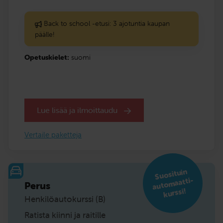
Back to school -etusi: 3 ajotuntia kaupan
päälle!
Opetuskielet:
suomi
Lue lisää ja ilmoittaudu
Vertaile paketteja
Suosituin
auto
maatti­
Perus
kurssi!
Henkilöautokurssi (B)
Ratista kiinni ja raitille