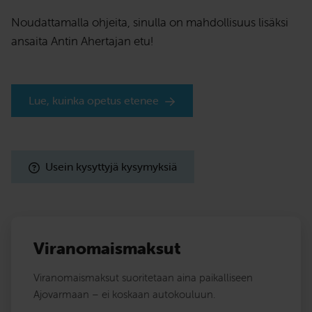
Noudattamalla ohjeita, sinulla on mahdollisuus lisäksi
ansaita Antin Ahertajan etu!
Lue, kuinka opetus etenee
Usein kysyttyjä kysymyksiä
Viranomaismaksut
Viranomaismaksut suoritetaan aina paikalliseen
Ajovarmaan – ei koskaan autokouluun.