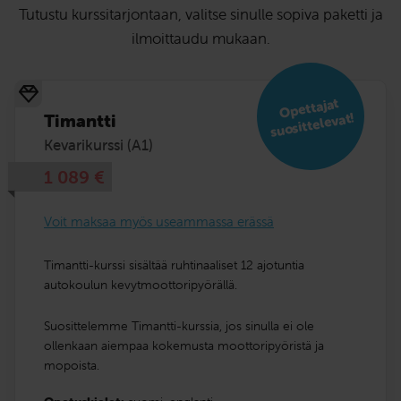
Tutustu kurssitarjontaan, valitse sinulle sopiva paketti ja
ilmoittaudu mukaan.
Opettajat
suosittelevat!
Timantti
Kevarikurssi (A1)
1 089
€
Voit maksaa myös useammassa erässä
Timantti-kurssi sisältää ruhtinaaliset 12 ajotuntia
autokoulun kevytmoottoripyörällä.
Suosittelemme Timantti-kurssia, jos sinulla ei ole
ollenkaan aiempaa kokemusta moottoripyöristä ja
mopoista.