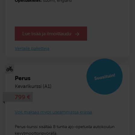
Opetuskielet:
suomi,
englanti
Lue lisää ja ilmoittaudu
Vertaile paketteja
Suosituin!
Perus
Kevarikurssi (A1)
799
€
Voit maksaa myös useammassa erässä
Perus-kurssi sisältää 8 tuntia ajo-opetusta autokoulun
kevytmoottoripyörällä.