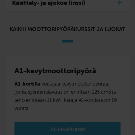
Käsittely- ja ajokoe (inssi)
KAIKKI MOOTTORIPYÖRÄKURSSIT JA LUOKAT
A1-kevytmoottoripyörä
A1-kortilla
voit ajaa kevytmoottoripyörää,
jonka sylinteritilavuus on enintään 125 cm3 ja
teho enintään 11 kW. Ikäraja A1-kortissa on 16
vuotta.
A1-kevarikurssit