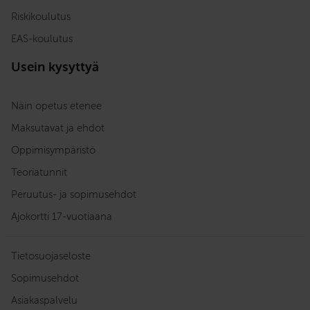
Riskikoulutus
EAS-koulutus
Usein kysyttyä
Näin opetus etenee
Maksutavat ja ehdot
Oppimisympäristö
Teoriatunnit
Peruutus- ja sopimusehdot
Ajokortti 17-vuotiaana
Tietosuojaseloste
Sopimusehdot
Asiakaspalvelu