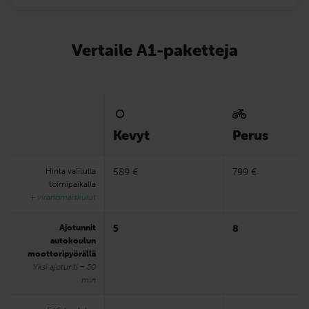
Vertaile A1-paketteja
Kevyt
Perus
Hinta valitulla
589 €
799 €
toimipaikalla
+ viranomaiskulut
Ajotunnit
5
8
autokoulun
moottoripyörällä
Yksi ajotunti = 50
min