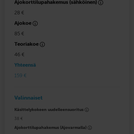
Ajokorttilupahakemus (sähköinen)
28 €
Ajokoe
85 €
Teoriakoe
46 €
Yhteensä
159 €
Valinnaiset
Käsittelykokeen uudelleensuoritus
38 €
Ajokorttilupahakemus (Ajovarmalla)