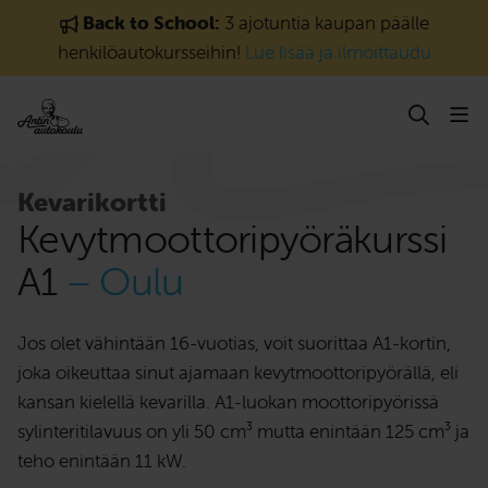
Siirry sisältöön
Back to School:
3 ajotuntia kaupan päälle
henkilöautokursseihin!
Lue lisää ja ilmoittaudu
Kevarikortti
Kevytmoottori­pyörä­kurssi
A1
– Oulu
Jos olet vähintään 16-vuotias, voit suorittaa A1-kortin,
joka oikeuttaa sinut ajamaan kevytmoottoripyörällä, eli
kansan kielellä kevarilla. A1-luokan moottoripyörissä
sylinteritilavuus on yli 50 cm³ mutta enintään 125 cm³ ja
teho enintään 11 kW.