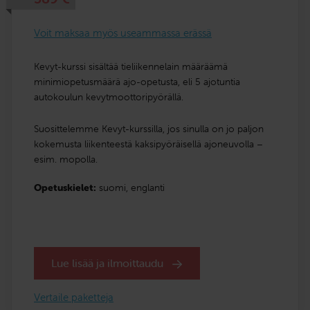
Voit maksaa myös useammassa erässä
Kevyt-kurssi sisältää tieliikennelain määräämä
minimiopetusmäärä ajo-opetusta, eli 5 ajotuntia
autokoulun kevytmoottoripyörällä.
Suosittelemme Kevyt-kurssilla, jos sinulla on jo paljon
kokemusta liikenteestä kaksipyöräisellä ajoneuvolla –
esim. mopolla.
Opetuskielet:
suomi,
englanti
Lue lisää ja ilmoittaudu
Vertaile paketteja