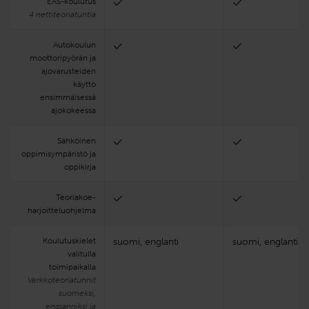
EAS-koulutus
4 nettiteoriatuntia
Autokoulun
moottoripyörän ja
ajovarusteiden
käyttö
ensimmäisessä
ajokokeessa
Sähköinen
oppimisympäristö ja
oppikirja
Teoria­koe­
harjoittelu­ohjelma
Koulutuskielet
suomi, englanti
suomi, englanti
valitulla
toimipaikalla
Verkkoteoriatunnit
suomeksi,
englanniksi ja