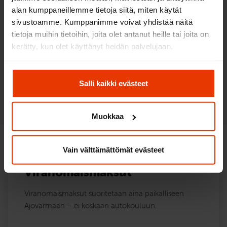
Kuinka kevarikurssi etenee?
alan kumppaneillemme tietoja siitä, miten käytät
sivustoamme. Kumppanimme voivat yhdistää näitä
Olemme laatineet yksityiskohtaiset ohjeet, kuinka
tietoja muihin tietoihin, joita olet antanut heille tai joita on
suoritat kevarikortin Antin Autokoulussa sujuvasti ja
kerätty, kun olet käyttänyt heidän palvelujaan.
vältät ylimääräisiä kuluja.
Salli kaikki evästeet
Lue, kuinka opetus etenee
Muokkaa
Vain välttämättömät evästeet
Viranomaismaksut
Viranomaismaksut suoritetaan aina paikalliseen
Ajovarmaan – ei koskaan autokouluun.