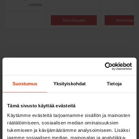
ruotsiksi.
Ilmoittaudu
Ilmoittaud
Suostumus
Yksityiskohdat
Tietoja
Tämä sivusto käyttää evästeitä
Käytämme evästeitä tarjoamamme sisällön ja mainosten
räätälöimiseen, sosiaalisen median ominaisuuksien
tukemiseen ja kävijämäärämme analysoimiseen. Lisäksi
jaamme sosiaalisen median, mainosalan ja analytiikka-