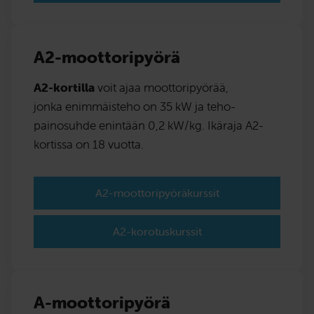
A2-moottoripyörä
A2-kortilla
voit ajaa moottoripyörää,
jonka enimmäisteho on 35 kW ja teho-
painosuhde enintään 0,2 kW/kg. Ikäraja A2-
kortissa on 18 vuotta.
A2-moottoripyöräkurssit
A2-korotuskurssit
A-moottoripyörä