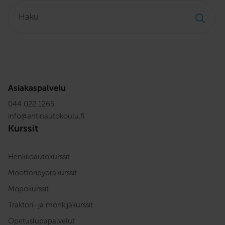
Haku:
Asiakaspalvelu
044 022 1265
info
@
antinautokoulu.fi
Kurssit
Henkilöautokurssit
Moottoripyöräkurssit
Mopokurssit
Traktori- ja mönkijäkurssit
Opetuslupapalvelut