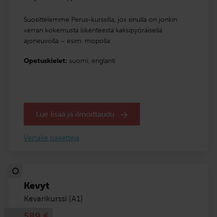
Suosittelemme Perus-kurssilla, jos sinulla on jonkin
verran kokemusta liikenteestä kaksipyöräisellä
ajoneuvolla – esim. mopolla.
Opetuskielet:
suomi,
englanti
Lue lisää ja ilmoittaudu
Vertaile paketteja
Kevyt
Kevarikurssi (A1)
589
€