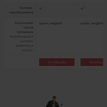
Teoria­koe­
harjoittelu­ohjelma
Koulutuskielet
suomi, englanti
suomi, englanti
valitulla
toimipaikalla
Verkkoteoriatunnit
suomeksi,
englanniksi ja
ruotsiksi.
Ilmoittaudu
Ilmoittaud