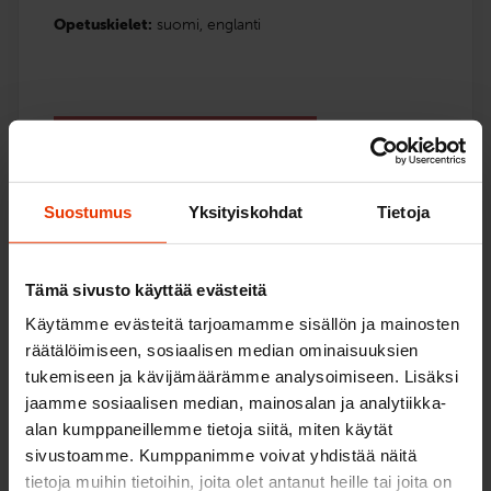
Opetuskielet:
suomi,
englanti
Lue lisää ja ilmoittaudu
Vertaile paketteja
Suostumus
Yksityiskohdat
Tietoja
Tämä sivusto käyttää evästeitä
Vertaile mopopaketteja
Käytämme evästeitä tarjoamamme sisällön ja mainosten
räätälöimiseen, sosiaalisen median ominaisuuksien
tukemiseen ja kävijämäärämme analysoimiseen. Lisäksi
jaamme sosiaalisen median, mainosalan ja analytiikka-
EAS-koulutus
Kevyt
alan kumppaneillemme tietoja siitä, miten käytät
sivustoamme. Kumppanimme voivat yhdistää näitä
Vain teoriatunnit.
Käsittelykoeharjoitt
tietoja muihin tietoihin, joita olet antanut heille tai joita on