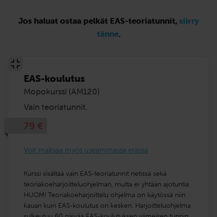
Jos haluat ostaa pelkät EAS-teoriatunnit,
siirry
tänne
.
EAS-koulutus
Mopokurssi (AM120)
Vain teoriatunnit.
79
€
Voit maksaa myös useammassa erässä
Kurssi sisältää vain EAS-teoriatunnit netissä sekä
teoriakoe­harjoittelu­ohjelman, mutta ei yhtään ajotuntia.
HUOM! Teoriakoeharjoittelu ohjelma on käytössä niin
kauan kuin EAS-koulutus on kesken. Harjoitteluohjelma
sulkeutuu 60 päivää EAS-koulutuksen viimeisen tunnin