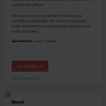
suorittamisen jälkeen.
EAS-koulutus on ainoa pakollinen autokoulussa
suoritettava opetusvaihe, kun suoritat mopokorttia,
mutta suosittelemme aina valitsemaan paketin, johon
kuuluu ajotunteja.
Opetuskielet:
suomi,
englanti
Ilmoittaudu
Vertaile paketteja
Kevyt