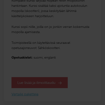
Kompakti-kurssi tarjoaa nopean reitin mopokortin
hankintaan. Kurssi sisältää kaksi ajotuntia autokoulun
mopolla (skootteri), jossa keskitytään lähinnä
käsittelykokeen harjoitteluun.
Kurssi sopii niille, joilla on jo jonkin verran kokemusta
mopolla ajamisesta.
Toimipisteellä on käytettävissä seuraavat
opetusajoneuvot: Sähköskootteri.
Opetuskielet:
suomi,
englanti
Lue lisää ja ilmoittaudu
Vertaile paketteja