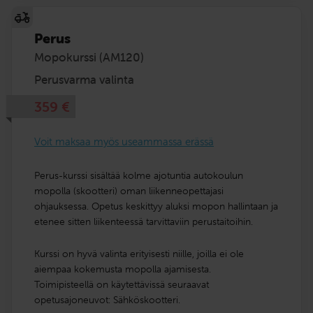
Perus
Mopokurssi (AM120)
Perusvarma valinta
359
€
Voit maksaa myös useammassa erässä
Perus-kurssi sisältää kolme ajotuntia autokoulun
mopolla (skootteri) oman liikenneopettajasi
ohjauksessa. Opetus keskittyy aluksi mopon hallintaan ja
etenee sitten liikenteessä tarvittaviin perustaitoihin.
Kurssi on hyvä valinta erityisesti niille, joilla ei ole
aiempaa kokemusta mopolla ajamisesta.
Toimipisteellä on käytettävissä seuraavat
opetusajoneuvot: Sähköskootteri.