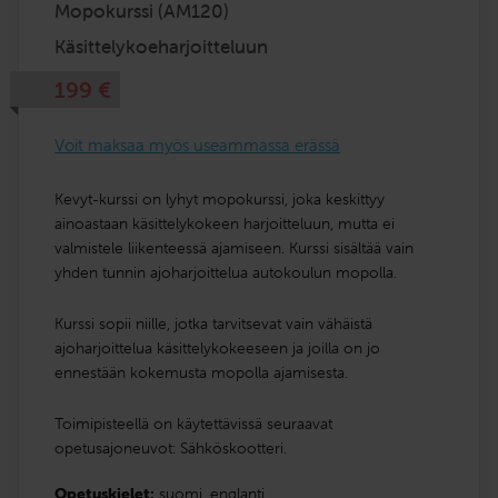
Mopokurssi (AM120)
Käsittelykoeharjoitteluun
199
€
Voit maksaa myös useammassa erässä
Kevyt-kurssi on lyhyt mopokurssi, joka keskittyy
ainoastaan käsittelykokeen harjoitteluun, mutta ei
valmistele liikenteessä ajamiseen. Kurssi sisältää vain
yhden tunnin ajoharjoittelua autokoulun mopolla.
Kurssi sopii niille, jotka tarvitsevat vain vähäistä
ajoharjoittelua käsittelykokeeseen ja joilla on jo
ennestään kokemusta mopolla ajamisesta.
Toimipisteellä on käytettävissä seuraavat
opetusajoneuvot: Sähköskootteri.
Opetuskielet:
suomi,
englanti