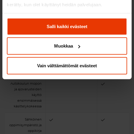
Hinta valitulla
79 €
199 €
kerätty, kun olet käyttänyt heidän palvelujaan.
toimipaikalla
+ viranomaiskulut
Salli kaikki evästeet
Ajotunnit
0
1
autokoulun
mopolla
Muokkaa
Yksi ajotunti = 50
min
EAS-koulutus
Vain välttämättömät evästeet
4 nettiteoriatuntia
Autokoulun mopon
ja ajovarusteiden
käyttö
ensimmäisessä
käsittelykokeessa
Sähköinen
oppimisympäristö ja
oppikirja