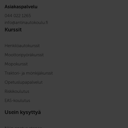
Asiakaspalvelu
044 022 1265
info
@
antinautokoulu.fi
Kurssit
Henkilöautokurssit
Moottoripyöräkurssit
Mopokurssit
Traktori- ja mönkijäkurssit
Opetuslupapalvelut
Riskikoulutus
EAS-koulutus
Usein kysyttyä