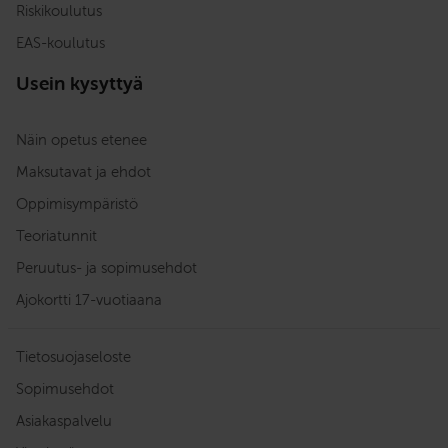
Riskikoulutus
EAS-koulutus
Usein kysyttyä
Näin opetus etenee
Maksutavat ja ehdot
Oppimisympäristö
Teoriatunnit
Peruutus- ja sopimusehdot
Ajokortti 17-vuotiaana
Tietosuojaseloste
Sopimusehdot
Asiakaspalvelu