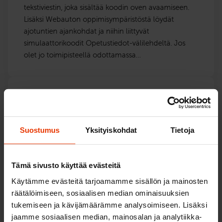
tekstiviestin, joka sisältää koodin oven avaamiseen.
Lisäksi Webauton oppimisympäristöstä löydät
ajotuntien ajankohdat ja niihin liittyvät
simulaattorikoodit Opetustiedot-välilehdeltä. Jos
olet jo toimipisteellä odottamassa…
Mitä teen kun minulla on
simulaattoritunti, mutta toimisto on
suljettu?
Suostumus
Yksityiskohdat
Tietoja
Toimistojen palvelu- ja aukioloajat eivät vaikuta
simulaattoriajojen suorittamiseen. Sisään pääset
Tämä sivusto käyttää evästeitä
käyttämällä puhelimeesi saapuvaa kuusinumeroista
ajokoodia, jonka saat ajovarauksen yhteydessä. Tämä
Käytämme evästeitä tarjoamamme sisällön ja mainosten
koodi toimii sähköisenä avaimena toimipisteen…
räätälöimiseen, sosiaalisen median ominaisuuksien
tukemiseen ja kävijämäärämme analysoimiseen. Lisäksi
jaamme sosiaalisen median, mainosalan ja analytiikka-