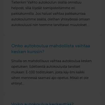
Tietenkin! Vaihto autokoulun sisällä onnistuu
helposti, sillä löydät toimipisteitämme eri
paikkakunnilta. Jos haluat vaihtaa paikkakuntaa
autokoulumme sisällä, olethan yhteydessä omaan
autokouluusi niin teemme tarvittavat muutokset.…
Onko autokoulua mahdollista vaihtaa
kesken kurssin?
Sinulla on mahdollisuus vaihtaa autokoulua kesken
opetuksen. Edellisestä autokoulusta tarvitset
mukaan: E-100 todistuksen, josta käy ilmi kaikki
siihen mennessä saamasi ajo-opetus. Mikäli et ole
ehtinyt…
Voiko autokoulua keskeyttää?