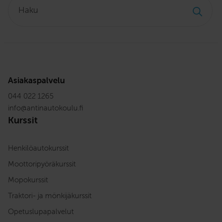
Haku:
Asiakaspalvelu
044 022 1265
info
@
antinautokoulu.fi
Kurssit
Henkilöautokurssit
Moottoripyöräkurssit
Mopokurssit
Traktori- ja mönkijäkurssit
Opetuslupapalvelut