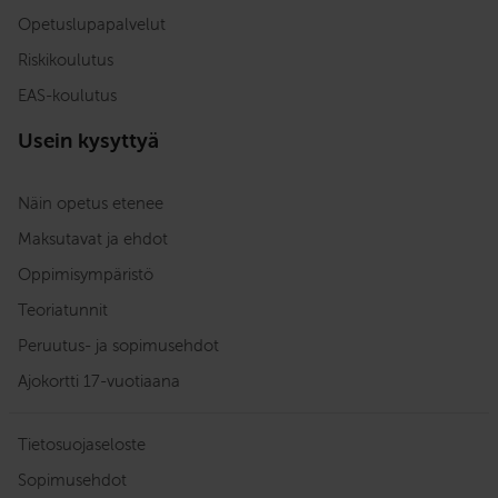
Opetuslupapalvelut
Riskikoulutus
EAS-koulutus
Usein kysyttyä
Näin opetus etenee
Maksutavat ja ehdot
Oppimisympäristö
Teoriatunnit
Peruutus- ja sopimusehdot
Ajokortti 17-vuotiaana
Tietosuojaseloste
Sopimusehdot