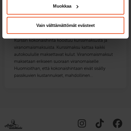
Muokkaa
Mitä kurssi maksaa
Vain välttämättömät evästeet
kokonaisuudessaan?
Kurssin kokonaishinta koostuu kurssimaksusta ja
viranomaismaksuista. Kurssimaksu kattaa kaikki
autokoululle maksettavat kulut. Viranomaismaksut
maksetaan erikseen suoraan viranomaiselle:
Huomioithan, että kokonaishintaan eivät sisälly
passikuvien kustannukset, mahdollinen…