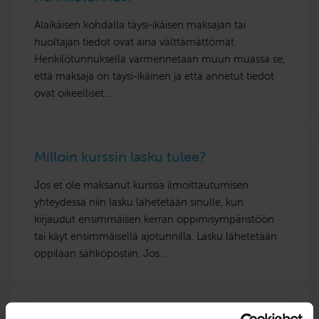
Alaikäisen kohdalla täysi-ikäisen maksajan tai
huoltajan tiedot ovat aina välttämättömät.
Henkilötunnuksella varmennetaan muun muassa se,
että maksaja on täysi-ikäinen ja että annetut tiedot
ovat oikeelliset.…
Milloin kurssin lasku tulee?
Jos et ole maksanut kurssia ilmoittautumisen
yhteydessä niin lasku lähetetään sinulle, kun
kirjaudut ensimmäisen kerran oppimisympäristöön
tai käyt ensimmäisellä ajotunnilla. Lasku lähetetään
oppilaan sähköpostiin. Jos…
Täytyykö autokoulu maksaa