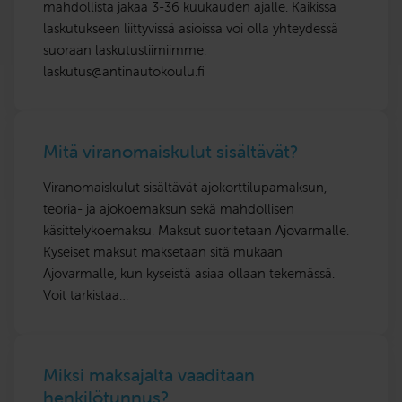
mahdollista jakaa 3-36 kuukauden ajalle. Kaikissa
laskutukseen liittyvissä asioissa voi olla yhteydessä
suoraan laskutustiimiimme:
laskutus@antinautokoulu.fi
Mitä viranomaiskulut sisältävät?
Viranomaiskulut sisältävät ajokorttilupamaksun,
teoria- ja ajokoemaksun sekä mahdollisen
käsittelykoemaksu. Maksut suoritetaan Ajovarmalle.
Kyseiset maksut maksetaan sitä mukaan
Ajovarmalle, kun kyseistä asiaa ollaan tekemässä.
Voit tarkistaa…
Miksi maksajalta vaaditaan
henkilötunnus?