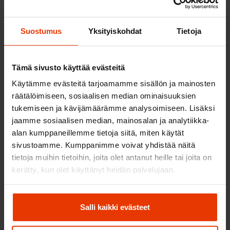
etukäteen?
Suostumus
Yksityiskohdat
Tietoja
Jos valitset maksutavaksi laskun, ajokorttikurssin
koko summa tulee olla maksettuna ennen
teoriakokeeseen tai ajokokeeseen osallistumista.
Tämä sivusto käyttää evästeitä
Muissa tapauksissa, kuten riskikoulutuksessa,
kurssimaksu tulee olla suoritettuna ennen
Käytämme evästeitä tarjoamamme sisällön ja mainosten
ensimmäisiä…
räätälöimiseen, sosiaalisen median ominaisuuksien
tukemiseen ja kävijämäärämme analysoimiseen. Lisäksi
jaamme sosiaalisen median, mainosalan ja analytiikka-
alan kumppaneillemme tietoja siitä, miten käytät
Vaikuttavatko aiemmat ajo-oikeudet
sivustoamme. Kumppanimme voivat yhdistää näitä
kurssin hintaan?
tietoja muihin tietoihin, joita olet antanut heille tai joita on
kerätty, kun olet käyttänyt heidän palvelujaan.
Olemme suunnitelleet ajokorttipakettimme siten,
että löydät helposti itsellesi sopivan kokonaisuuden.
Jos tarvitset apua valinnassa, voit aina soittaa
Salli kaikki evästeet
asiakaspalveluumme. Voit valita paketeista sinulle
mieluisimman oman harkintasi…