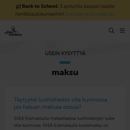
Siirry sisältöön
Back to School:
3 ajotuntia kaupan päälle
henkilöautokursseihin!
Lue lisää ja ilmoittaudu
USEIN KYSYTTYÄ
maksu
Täytyykö luottotiedot olla kunnossa,
jos haluan maksaa osissa?
SVEA-Erämaksulla maksettaessa luottotietojen tulee
olla kunnossa. SVEA-Erämaksulla kurssimaksu on