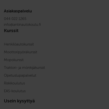
Asiakaspalvelu
044 022 1265
info
@
antinautokoulu.fi
Kurssit
Henkilöautokurssit
Moottoripyöräkurssit
Mopokurssit
Traktori- ja mönkijäkurssit
Opetuslupapalvelut
Riskikoulutus
EAS-koulutus
Usein kysyttyä