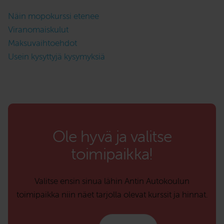
Näin mopokurssi etenee
Viranomaiskulut
Maksuvaihtoehdot
Usein kysyttyjä kysymyksiä
Ole hyvä ja valitse
toimipaikka!
Valitse ensin sinua lähin Antin Autokoulun
toimipaikka niin näet tarjolla olevat kurssit ja hinnat.