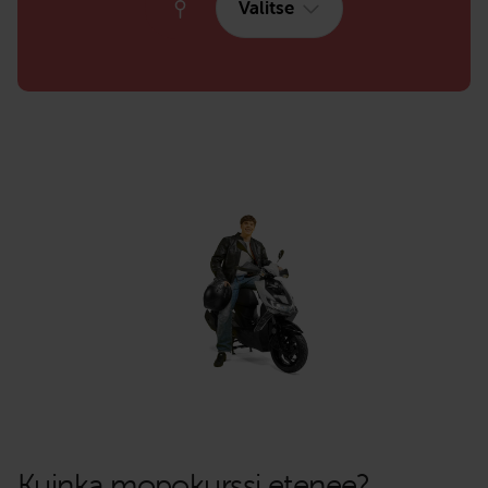
Valitse
Kuinka mopokurssi etenee?