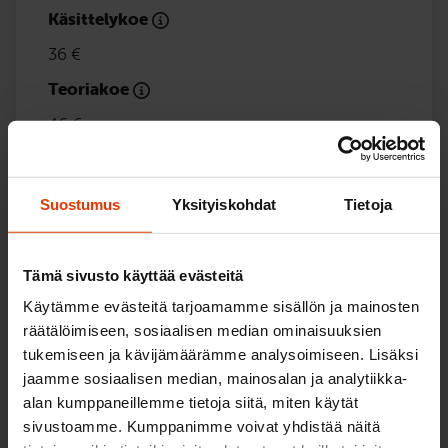
Käsittelykoe
36 €
Teoriakoe
46 €
Yhteensä
110 €
Suostumus
Yksityiskohdat
Tietoja
Valinnaiset
Tämä sivusto käyttää evästeitä
Käytämme evästeitä tarjoamamme sisällön ja mainosten
Käsittelykokeen uudelleensuoritus
räätälöimiseen, sosiaalisen median ominaisuuksien
38 €
tukemiseen ja kävijämäärämme analysoimiseen. Lisäksi
Ajokorttilupahakemus (Ajovarmalla)
jaamme sosiaalisen median, mainosalan ja analytiikka-
45 €
alan kumppaneillemme tietoja siitä, miten käytät
sivustoamme. Kumppanimme voivat yhdistää näitä
Suullinen teoriakoe terveysperustein