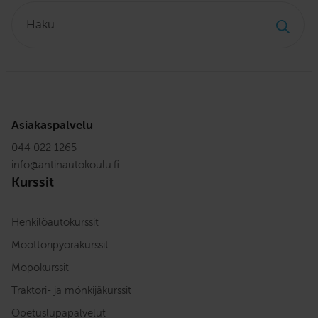
Haku:
Asiakaspalvelu
044 022 1265
info
@
antinautokoulu.fi
Kurssit
Henkilöautokurssit
Moottoripyöräkurssit
Mopokurssit
Traktori- ja mönkijäkurssit
Opetuslupapalvelut