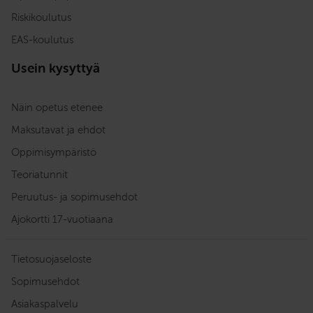
Riskikoulutus
EAS-koulutus
Usein kysyttyä
Näin opetus etenee
Maksutavat ja ehdot
Oppimisympäristö
Teoriatunnit
Peruutus- ja sopimusehdot
Ajokortti 17-vuotiaana
Tietosuojaseloste
Sopimusehdot
Asiakaspalvelu