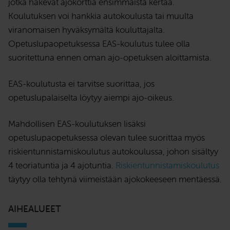
jotka hakevat ajokorttia ensimmäistä kertaa.
Koulutuksen voi hankkia autokoulusta tai muulta
viranomaisen hyväksymältä kouluttajalta.
Opetuslupaopetuksessa EAS-koulutus tulee olla
suoritettuna ennen oman ajo-opetuksen aloittamista.
EAS-koulutusta ei tarvitse suorittaa, jos
opetuslupalaiselta löytyy aiempi ajo-oikeus.
Mahdollisen EAS-koulutuksen lisäksi
opetuslupaopetuksessa olevan tulee suorittaa myös
riskientunnistamiskoulutus autokoulussa, johon sisältyy
4 teoriatuntia ja 4 ajotuntia.
Riskientunnistamiskoulutus
täytyy olla tehtynä viimeistään ajokokeeseen mentäessä.
AIHEALUEET