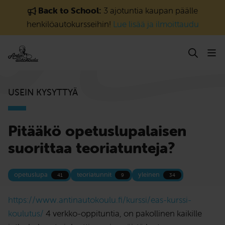
Siirry sisältöön
Back to School:
3 ajotuntia kaupan päälle
henkilöautokursseihin!
Lue lisää ja ilmoittaudu
USEIN KYSYTTYÄ
Pitääkö opetuslupalaisen
suorittaa teoriatunteja?
opetuslupa
teoriatunnit
yleinen
41
9
34
https://www.antinautokoulu.fi/kurssi/eas-kurssi-
koulutus/
4 verkko-oppituntia, on pakollinen kaikille