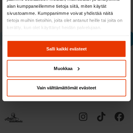
Milloin opetuslupalaisen on
alan kumppaneillemme tietoja siitä, miten käytät
suoritettava riskikoulutus?
sivustoamme. Kumppanimme voivat yhdistää näitä
Ennen teoriakokeeseen osallistumista suositellaan
tietoja muihin tietoihin, joita olet antanut heille tai joita on
suorittamaan riskikoulutuksen teoriatunnit.
kerätty, kun olet käyttänyt heidän palvelujaan.
Kokeessa voi olla kysymyksiä riskien tunnistamisen
aihealueelta. Ajotunnit kannattaa suorittaa, kun
opetuslupa-ajotunteja on…
Salli kaikki evästeet
Muokkaa
Lue lisää
Vain välttämättömät evästeet