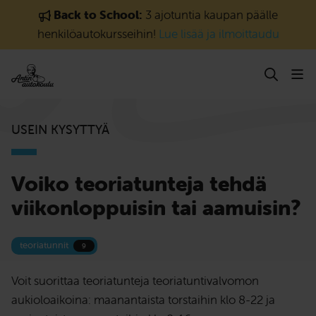
Siirry sisältöön
Back to School:
3 ajotuntia kaupan päälle
henkilöautokursseihin!
Lue lisää ja ilmoittaudu
USEIN KYSYTTYÄ
Voiko teoriatunteja tehdä
viikonloppuisin tai aamuisin?
teoriatunnit
9
Voit suorittaa teoriatunteja teoriatuntivalvomon
aukioloaikoina: maanantaista torstaihin klo 8-22 ja