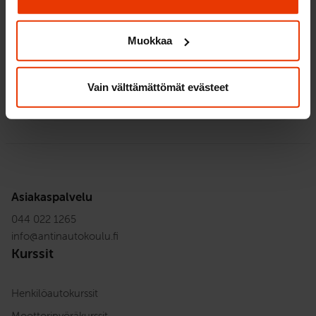
Muokkaa
Haku:
Vain välttämättömät evästeet
Asiakaspalvelu
044 022 1265
info
@
antinautokoulu.fi
Kurssit
Henkilöautokurssit
Moottoripyöräkurssit