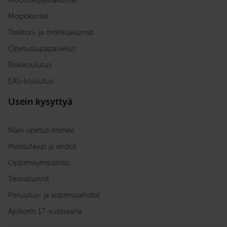
Mopokurssit
Traktori- ja mönkijäkurssit
Opetuslupapalvelut
Riskikoulutus
EAS-koulutus
Usein kysyttyä
Näin opetus etenee
Maksutavat ja ehdot
Oppimisympäristö
Teoriatunnit
Peruutus- ja sopimusehdot
Ajokortti 17-vuotiaana