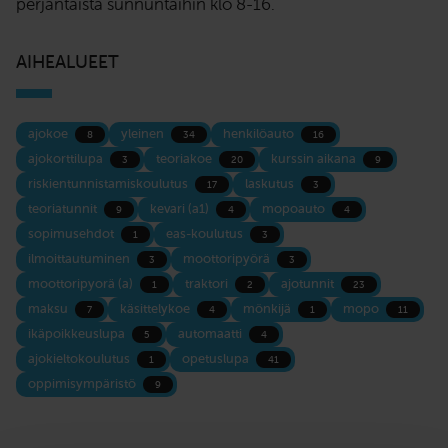
perjantaista sunnuntaihin klo 8-16.
AIHEALUEET
ajokoe
yleinen
henkilöauto
8
34
16
ajokorttilupa
teoriakoe
kurssin aikana
3
20
9
riskientunnistamiskoulutus
laskutus
17
3
teoriatunnit
kevari (a1)
mopoauto
9
4
4
sopimusehdot
eas-koulutus
1
3
ilmoittautuminen
moottoripyörä
3
3
moottoripyorä (a)
traktori
ajotunnit
1
2
23
maksu
käsittelykoe
mönkijä
mopo
7
4
1
11
ikäpoikkeuslupa
automaatti
5
4
ajokieltokoulutus
opetuslupa
1
41
oppimisympäristö
9