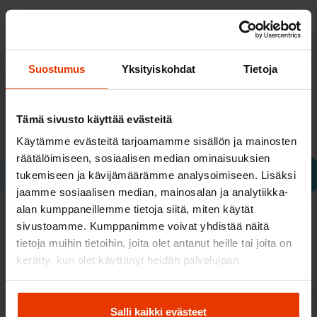
LIITTYVÄT KYSYMYKSET
Suostumus
Yksityiskohdat
Tietoja
Onko riskikoulutuksen teoriatuntien
suorittaminen välttämätöntä ennen
Tämä sivusto käyttää evästeitä
ajotunteja?
Käytämme evästeitä tarjoamamme sisällön ja mainosten
Suosittelemme, että
räätälöimiseen, sosiaalisen median ominaisuuksien
riskientunnistamiskoulutuksen teoriatunnit olisi
tukemiseen ja kävijämäärämme analysoimiseen. Lisäksi
suoritettu ennen ajotunteja. Kuitenkin, jos et ole
jaamme sosiaalisen median, mainosalan ja analytiikka-
ehtinyt suorittaa niitä, se ei estä ajotuntien
alan kumppaneillemme tietoja siitä, miten käytät
suorittamista.…
sivustoamme. Kumppanimme voivat yhdistää näitä
tietoja muihin tietoihin, joita olet antanut heille tai joita on
Lue lisää
kerätty, kun olet käyttänyt heidän palvelujaan.
Salli kaikki evästeet