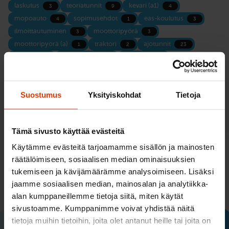
laskutus
teoriatunnit
kevari (a1)
3
9
4
mopoauto
sopimusehdot
eas-koulutus
4
1
3
ilmoittautuminen
moottoripyörä
3
3
moottoripyorä (a)
traktori
ajotunnit
1
2
23
maksu
käsittelykoe
mönkijä
7
4
1
Suostumus
Yksityiskohdat
Tietoja
LIITTYVÄT KYSYMYKSET
Tämä sivusto käyttää evästeitä
Käytämme evästeitä tarjoamamme sisällön ja mainosten
Mikä on ajokortin toinen vaihe?
räätälöimiseen, sosiaalisen median ominaisuuksien
tukemiseen ja kävijämäärämme analysoimiseen. Lisäksi
Jos olet saanut ajokortin ennen kesäkuuta 2018
jaamme sosiaalisen median, mainosalan ja analytiikka-
etkä ole vielä suorittanut harjoittelu- ja syventävää
alan kumppaneillemme tietoja siitä, miten käytät
vaihetta vanhan ajokorttilain mukaisesti, sinun
sivustoamme. Kumppanimme voivat yhdistää näitä
tulee…
tietoja muihin tietoihin, joita olet antanut heille tai joita on