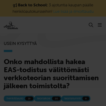
Siirry sisältöön
Back to School:
3 ajotuntia kaupan päälle
henkilöautokursseihin!
Lue lisää ja ilmoittaudu
USEIN KYSYTTYÄ
Onko mahdollista hakea
EAS-todistus välittömästi
verkkoteorian suorittamisen
jälkeen toimistolta?
henkilöauto
teoriakoe
teoriatunnit
16
20
9