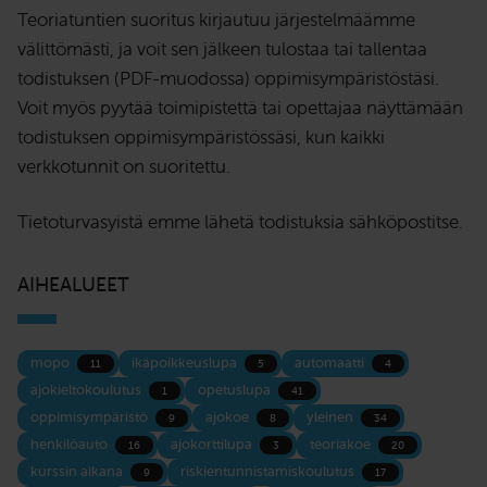
Teoriatuntien suoritus kirjautuu järjestelmäämme
välittömästi, ja voit sen jälkeen tulostaa tai tallentaa
todistuksen (PDF-muodossa) oppimisympäristöstäsi.
Voit myös pyytää toimipistettä tai opettajaa näyttämään
todistuksen oppimisympäristössäsi, kun kaikki
verkkotunnit on suoritettu.
Tietoturvasyistä emme lähetä todistuksia sähköpostitse.
AIHEALUEET
mopo
ikäpoikkeuslupa
automaatti
11
5
4
ajokieltokoulutus
opetuslupa
1
41
oppimisympäristö
ajokoe
yleinen
9
8
34
henkilöauto
ajokorttilupa
teoriakoe
16
3
20
kurssin aikana
riskientunnistamiskoulutus
9
17