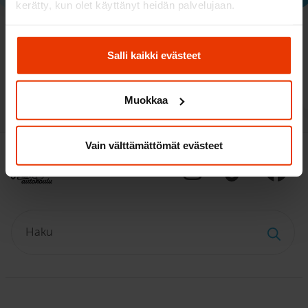
kerätty, kun olet käyttänyt heidän palvelujaan.
Salli kaikki evästeet
Lue lisää
Muokkaa
Vain välttämättömät evästeet
Haku: