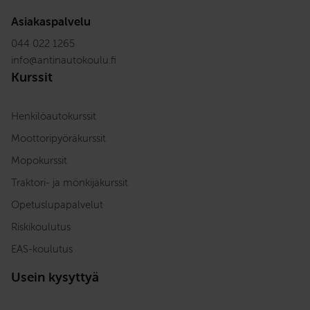
Asiakaspalvelu
044 022 1265
info
@
antinautokoulu.fi
Kurssit
Henkilöautokurssit
Moottoripyöräkurssit
Mopokurssit
Traktori- ja mönkijäkurssit
Opetuslupapalvelut
Riskikoulutus
EAS-koulutus
Usein kysyttyä