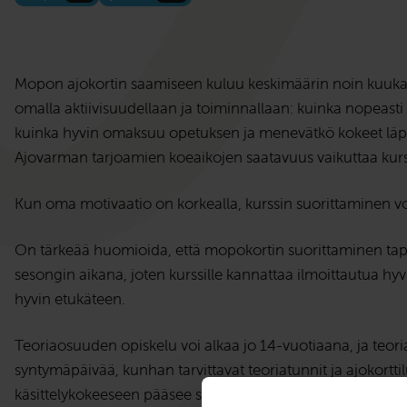
Mopon ajokortin saamiseen kuluu keskimäärin noin kuukaus
omalla aktiivisuudellaan ja toiminnallaan: kuinka nopeasti su
kuinka hyvin omaksuu opetuksen ja menevätkö kokeet läpi e
Ajovarman tarjoamien koeaikojen saatavuus vaikuttaa kurs
Kun oma motivaatio on korkealla, kurssin suorittaminen vo
On tärkeää huomioida, että mopokortin suorittaminen ta
sesongin aikana, joten kurssille kannattaa ilmoittautua h
hyvin etukäteen.
Teoriaosuuden opiskelu voi alkaa jo 14-vuotiaana, ja teor
syntymäpäivää, kunhan tarvittavat teoriatunnit ja ajokortt
käsittelykokeeseen pääsee sitten, kun on täyttänyt 15 vuott