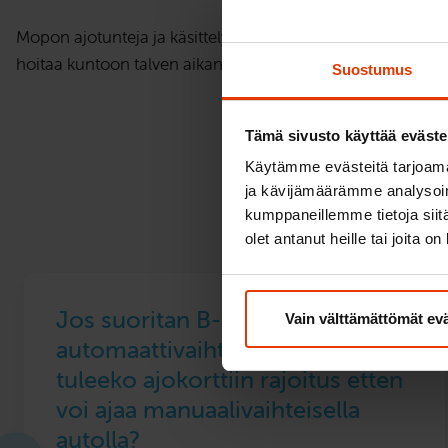
Mopon ajotunteja ja käsittelykokeita ei yleensä suoriteta t
hoitaa kuntoon talven aikana.
Suostumus
Tämä sivusto käyttää eväste
Käytämme evästeitä tarjoama
ja kävijämäärämme analysoim
kumppaneillemme tietoja siitä
olet antanut heille tai joita o
Jos suoritan B-kortin
Vain välttämättömät ev
automaattivaihteisella autolla,
tuleeko ajokorttiin rajoitus etten
voi ajaa manuaalivaihteisella
autolla?