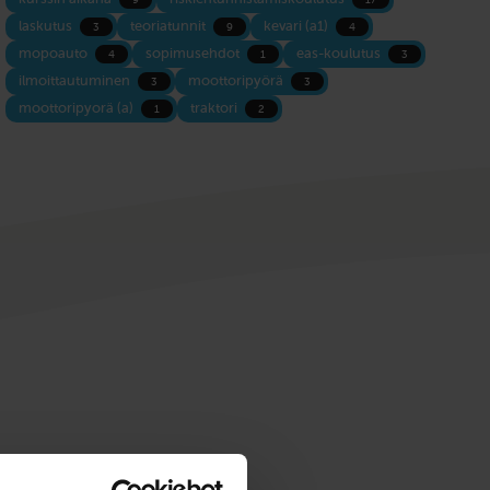
laskutus
teoriatunnit
kevari (a1)
3
9
4
mopoauto
sopimusehdot
eas-koulutus
4
1
3
ilmoittautuminen
moottoripyörä
3
3
moottoripyorä (a)
traktori
1
2