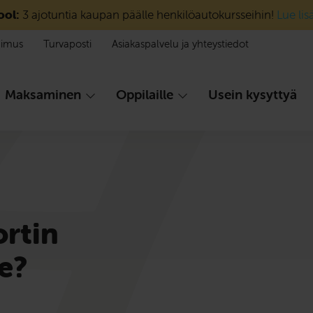
ool:
3 ajotuntia kaupan päälle henkilöautokursseihin!
Lue lis
pimus
Turvaposti
Asiakaspalvelu ja yhteystiedot
Maksaminen
Oppilaille
Usein kysyttyä
rtin
e?