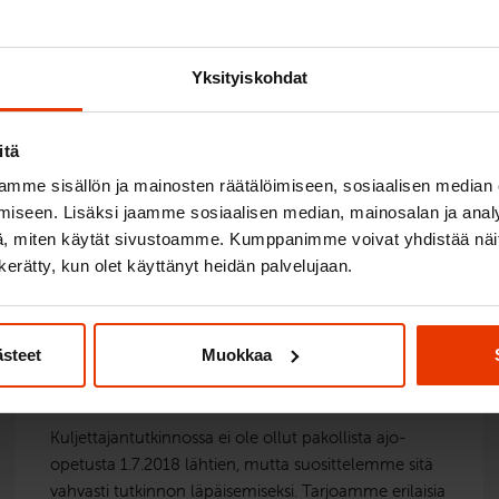
alvikuukausina, mutta teoriaosiot voi hyvin
Yksityiskohdat
itä
mme sisällön ja mainosten räätälöimiseen, sosiaalisen median
iseen. Lisäksi jaamme sosiaalisen median, mainosalan ja analy
LIITTYVÄT KYSYMYKSET
, miten käytät sivustoamme. Kumppanimme voivat yhdistää näitä t
n kerätty, kun olet käyttänyt heidän palvelujaan.
Kuinka monta pakollista
ästeet
Muokkaa
ajotuntia mopokoulussa on?
Kuljettajantutkinnossa ei ole ollut pakollista ajo-
opetusta 1.7.2018 lähtien, mutta suosittelemme sitä
vahvasti tutkinnon läpäisemiseksi. Tarjoamme erilaisia