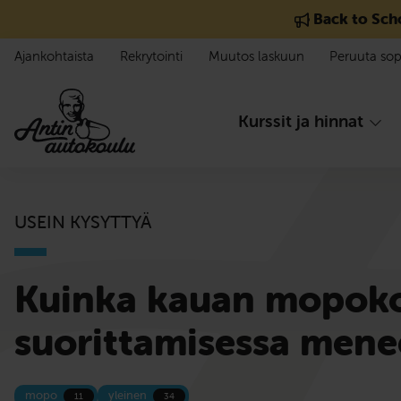
Siirry sisältöön
Back to Sch
Ajankohtaista
Rekrytointi
Muutos laskuun
Peruuta so
Kurssit ja hinnat
USEIN KYSYTTYÄ
Kuinka kauan mopoko
suorittamisessa mene
mopo
yleinen
11
34