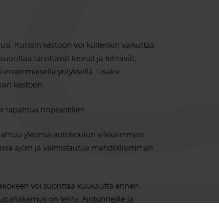
i. Kurssin kestoon voi kuitenkin vaikuttaa
orittaa tarvittavat teoriat ja tehtävät,
nsimmäisellä yrityksellä. Lisäksi
sin kestoon.
i tapahtua nopeastikin!
pahtuu yleensä autokoulun vilkkaimman
yvissä ajoin ja valmistautua mahdollisimman
iakokeen voi suorittaa kuukautta ennen
ilupahakemus on tehty. Ajotunneille ja
a.