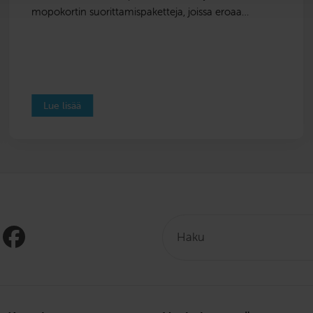
mopokortin suorittamispaketteja, joissa eroaa…
Lue lisää
Haku: