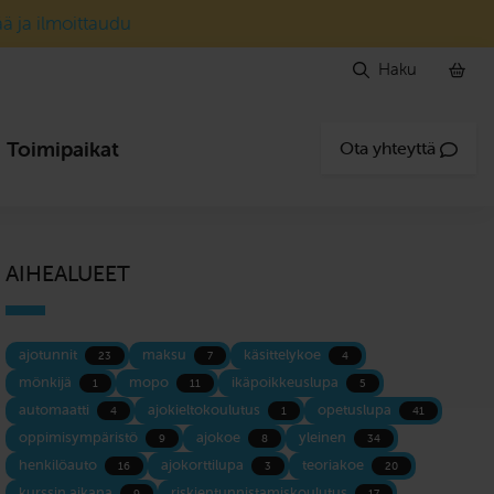
ää ja ilmoittaudu
Haku
Toimipaikat
Ota yhteyttä
AIHEALUEET
ajotunnit
maksu
käsittelykoe
23
7
4
mönkijä
mopo
ikäpoikkeuslupa
1
11
5
automaatti
ajokieltokoulutus
opetuslupa
4
1
41
oppimisympäristö
ajokoe
yleinen
9
8
34
henkilöauto
ajokorttilupa
teoriakoe
16
3
20
kurssin aikana
riskientunnistamiskoulutus
9
17